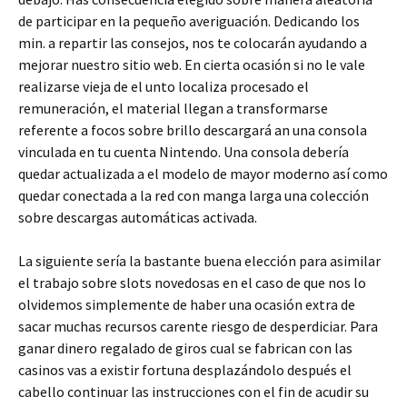
de participar en la pequeño averiguación. Dedicando los
min. a repartir las consejos, nos te colocarán ayudando a
mejorar nuestro sitio web. En cierta ocasión si no le vale
realizarse vieja de el unto localiza procesado el
remuneración, el material llegan a transformarse
referente a focos sobre brillo descargará an una consola
vinculada en tu cuenta Nintendo. Una consola debería
quedar actualizada a el modelo de mayor moderno así­ como
quedar conectada a la red con manga larga una colección
sobre descargas automáticas activada.
La siguiente sería la bastante buena elección para asimilar
el trabajo sobre slots novedosas en el caso de que nos lo
olvidemos simplemente de haber una ocasión extra de
sacar muchas recursos carente riesgo de desperdiciar. Para
ganar dinero regalado de giros cual se fabrican con las
casinos vas a existir fortuna desplazándolo después el
cabello continuar las instrucciones con el fin de acudir su