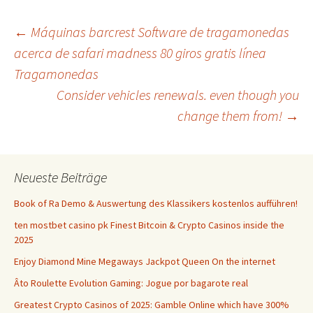
Beitrags-
←
Máquinas barcrest Software de tragamonedas
acerca de safari madness 80 giros gratis línea
Tragamonedas
Navigation
Consider vehicles renewals. even though you
change them from!
→
Neueste Beiträge
Book of Ra Demo & Auswertung des Klassikers kostenlos aufführen!
ten mostbet casino pk Finest Bitcoin & Crypto Casinos inside the
2025
Enjoy Diamond Mine Megaways Jackpot Queen On the internet
Âto Roulette Evolution Gaming: Jogue por bagarote real
Greatest Crypto Casinos of 2025: Gamble Online which have 300%