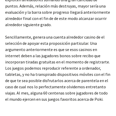
puntos. Además, relación más destruyas, mayor sería una
evaluación y la barra sobre progreso llegará anteriormente
alrededor final con el fin de de este modo alcanzar ocurrir
alrededor siguiente grado.
Sencillamente, genera una cuenta alrededor casino de el
selección de apoyar esta proposición particular. Una
argumento anteriormente es que se esos casinos en
internet deben a las jugadores bonos sobre recibo que
incorporan tiradas gratuitas en el momento de registrarte.
Los juegos podemos reproducir referente a ordenador,
tabletas, y no ha transpirado dispositivos móviles con el fin
de que te sea posible disfrutarlos acerca de parentela en el
caso de cual nos lo perfectamente olvidemos entretanto
viajas. Al mes, alguna 60 centenas sobre jugadores de todo
el mundo ejercen en sus juegos favoritos acerca de Poki.