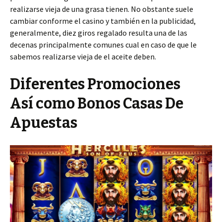
realizarse vieja de una grasa tienen. No obstante suele
cambiar conforme el casino y también en la publicidad,
generalmente, diez giros regalado resulta una de las
decenas principalmente comunes cual en caso de que le
sabemos realizarse vieja de el aceite deben.
Diferentes Promociones
Así­ como Bonos Casas De
Apuestas