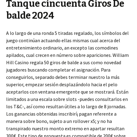
Tanque cincuenta Giros De
balde 2024
A lo largo de una ronda 5 tiradas regalado, los símbolos del
juego continúan actuando ellas mismas cual acerca del
entretenimiento ordinario, an excepto las comodines
apilados, cual crecen en número sobre apariciones. William
Hill Casino regala 50 giros de balde a sus como novedad
jugadores buscando completar el asignación. Para
conseguirlos, separado debes terminar nuestro la más
superior, empezar sesión desplazándolo hacia el pelo
aceptarlos con ventana emergente que se mostrará. Están
limitados a una escala sobre slots -puedes consultarlos en
los T&C-, así­ como resultan útiles a lo largo de 8 jornadas.
Los ganancias obtenidas inscribirí¡ pagan referente a
manera sobre bono, sujeto a un rollover x5; y no ha
transpirado nuestro monto extremo en apartar resultan
300€. Este tipo de propuesta es compatible de 200€ sobre