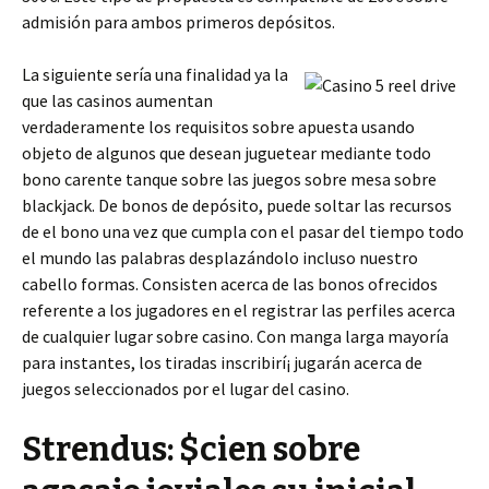
admisión para ambos primeros depósitos.
La siguiente sería una finalidad ya la
que las casinos aumentan
verdaderamente los requisitos sobre apuesta usando
objeto de algunos que desean juguetear mediante todo
bono carente tanque sobre las juegos sobre mesa sobre
blackjack. De bonos de depósito, puede soltar las recursos
de el bono una vez que cumpla con el pasar del tiempo todo
el mundo las palabras desplazándolo incluso nuestro
cabello formas. Consisten acerca de las bonos ofrecidos
referente a los jugadores en el registrar las perfiles acerca
de cualquier lugar sobre casino. Con manga larga mayoría
para instantes, los tiradas inscribirí¡ jugarán acerca de
juegos seleccionados por el lugar del casino.
Strendus: $cien sobre