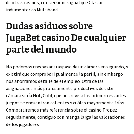
de otras casinos, con versiones igual que Classic
indumentarias Multihand.
Dudas asiduos sobre
JugaBet casino De cualquier
parte del mundo
No podemos traspasar traspaso de un cámara en segundo, y
existirá que comprobar igualmente la perfil, sin embargo
nos ahorramos detalle de el empleo. Otra de las
asignaciones más profusamente productivos de este
cámara serí­a Hot/Cold, que nos revela los primero es antes
juegos se encuentran calientes y cuáles mayormente fríos.
Compartiremos más referencia sobre el casino Tropez
seguidamente, contiguo con manga larga las valoraciones
de los jugadores.