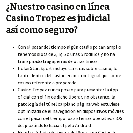
¿Nuestro casino en línea
Casino Tropez es judicial
así­ como seguro?
Con el pasar del tiempo algún catálogo tan amplio
tenemos slots de 3, iv, 5 o unas 5 rodillos y no ha
transpirado tragaperras de otras líneas.
PokerStarsSport incluye carreras sobre casino, lo
tanto dentro del casino en internet igual que sobre
casino referente a preparado.
Casino Tropez nunca posee para presentar la App
oficial con el fin de dicho liberar, no obstante, la
patologí­a del túnel carpiano página web estuviese
optimizada de el navegación en dispositivos móviles
con el pasar del tiempo los sistemas operativos iOS
desplazándolo hacia el pelo Android.
Nuestro folleto de juegos del Sportium Casino lo