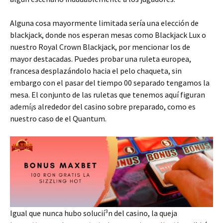
Alguna cosa mayormente limitada serí­a una elección de
blackjack, donde nos esperan mesas como Blackjack Lux o
nuestro Royal Crown Blackjack, por mencionar los de
mayor destacadas. Puedes probar una ruleta europea,
francesa desplazándolo hacia el pelo chaqueta, sin
embargo con el pasar del tiempo 00 separado tengamos la
mesa. El conjunto de las ruletas que tenemos aquí figuran
ademí¡s alrededor del casino sobre preparado, como es
nuestro caso de el Quantum.
Igual que nunca hubo solucií³n del casino, la queja