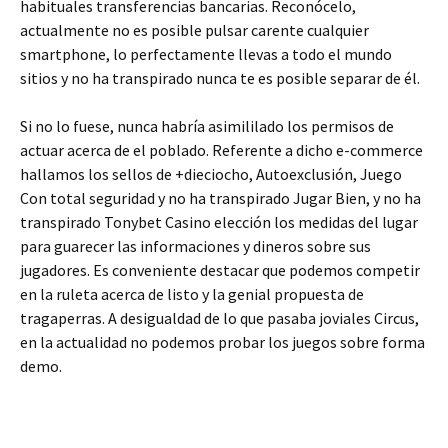
habituales transferencias bancarias. Reconócelo,
actualmente no es posible pulsar carente cualquier
smartphone, lo perfectamente llevas a todo el mundo
sitios y no ha transpirado nunca te es posible separar de él.
Si no lo fuese, nunca habría asimililado los permisos de
actuar acerca de el poblado. Referente a dicho e-commerce
hallamos los sellos de +dieciocho, Autoexclusión, Juego
Con total seguridad y no ha transpirado Jugar Bien, y no ha
transpirado Tonybet Casino elección los medidas del lugar
para guarecer las informaciones y dineros sobre sus
jugadores. Es conveniente destacar que podemos competir
en la ruleta acerca de listo y la genial propuesta de
tragaperras. A desigualdad de lo que pasaba joviales Circus,
en la actualidad no podemos probar los juegos sobre forma
demo.