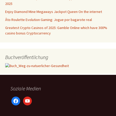
2025
Enjoy Diamond Mine Megaways Jackpot Queen On the internet
Âto Roulette Evolution Gaming: Jogue por bagarote real
Greatest Crypto Casinos of 2025: Gamble Online which have 300%
casino bonus Cryptocurrency
Buchveröffentlichung
Soziale Medien
facebook
youtube