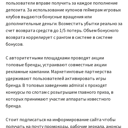
пользователи вправе получить за каждое пополнение
депозита. За использование купонов геймерам игровых
клубов выдаются бонусные вращения или
дополнительные деньги. Возместить убытки реально за
счет возврата средств до 1/5 потерь. Объем бонусного
возврата коррелирует с рангом в системе в системе
бонусов.
С авторитетными площадками проводят акции
топовые бренды, устраивают совместные акции
рекламные кампании. Маркетинговые партнерства
удерживают пользователей активировать игры
бренда. В топовых заведениях admiral x проходят
конкурсы по слотам с розыгрышем главного приза, в
которых принимают участие аппараты известного
бренда.
Стоит подписаться на информирование сайта чтобы
получать на почту промокоды, рабочие зеркала, анонсы