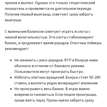
призов и выплат. Однако это только теоретический
показатель и проявляется на длительном периоде.
Получив первый выигрыш, советуют сразу забрать
выигрыш.
С маленьким балансом советуют играть в слоты с
низкой волатильностью. Эти слоты стабилизируют
баланс, и продлевают время раундов. Опытные геймеры
рекомендуют:
Не начинать с риск-раундов. RTP в бонусах ниже
обычного в отличие от базового режима.
Пользователи могут проиграть быстро.
Избегать платных вращений. Бонусы стоят 50-200
ставок, а выплаты редко возвращают вложения.
Не проигрывать весь баланс. В играх важно
вовремя остановиться. Если пошли проигрыши,
лучше взять паузу. Призы нужно забрать сразу.