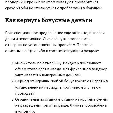
проверки. Игроки с опытом советуют провериться
сразу, чтобы не столкнуться с проблемами в будущем.
Как вернуть бонусные деньги
Если специальное предложение еще активно, вывести
деньги невозможно. Сначала нужно завершить
отыгрыш по установленным правилам. Правила
описаны в акции либо в соответствующем разделе:
Множитель по отыгрышу. Вейджер показывает
объем ставок для вывода. Для фриспинов вейджер
учитывается к выигранным деньгам.
Период отыгрыша. Любой бонус нужно отыграть в
установленный период, в противном случае он
пропадает.
Ограничения по ставкам. Ставки на крупные суммы
не разрешены при отыгрыше. Лимиты обозначены
в условиях.