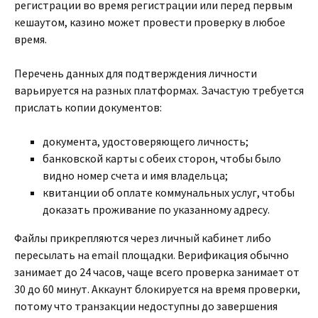
регистрации во время регистрации или перед первым
кешаутом, казино может провести проверку в любое
время.
Перечень данных для подтверждения личности
варьируется на разных платформах. Зачастую требуется
прислать копии документов:
документа, удостоверяющего личность;
банковской карты с обеих сторон, чтобы было
видно номер счета и имя владельца;
квитанции об оплате коммунальных услуг, чтобы
доказать проживание по указанному адресу.
Файлы прикрепляются через личный кабинет либо
пересылать на email площадки. Верификация обычно
занимает до 24 часов, чаще всего проверка занимает от
30 до 60 минут. Аккаунт блокируется на время проверки,
потому что транзакции недоступны до завершения