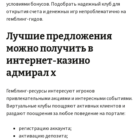
условиями бонусов. Подобрать надежный клуб для
открытия счета и денежных игр непроблематично на
гемблинг-гидов.
Лучшие предложения
можно получить в
интернет-казино
адмирал х
Гемблинг-ресурсы интересуют игроков
привлекательными акциями и интересными событиями.
Виртуальные клубы поощряют активных клиентов и
раздают поощрения за любое поведение на портале:
регистрацию аккаунта;
активацию депозита;