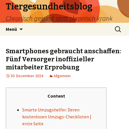
Tiergesundheitsblog
Chronisch gesund statt chronisch krank
Zum
Suchen
Menü
Inhalt
nach:
springen
Smartphones gebraucht anschaffen:
Fünf Versorger inoffizieller
mitarbeiter Erprobung
30. Dezember 2024
Allgemein
Content
Smarte Umzugshelfer: Deren
kostenlosen Umzugs-Checklisten |
erste Seite