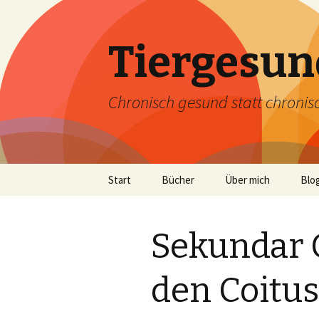
Tiergesun
Chronisch gesund statt chronis
Zum
Start
Bücher
Über mich
Blo
Inhalt
springen
Sekundar G
den Coitu