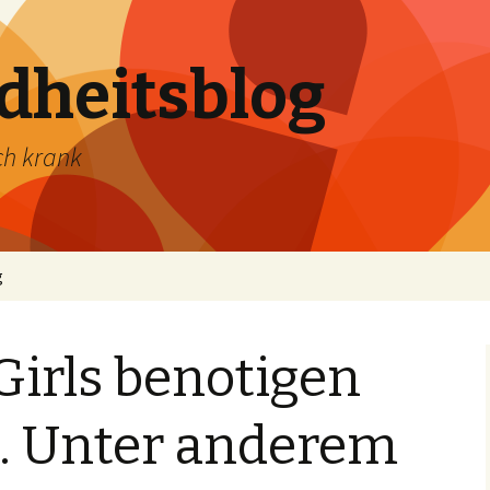
dheitsblog
ch krank
g
irls benotigen
s. Unter anderem