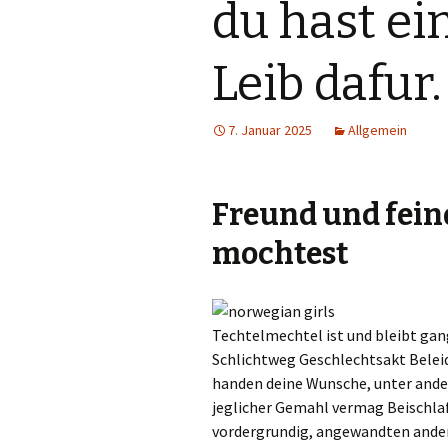
du hast ei
Leib dafur.
7. Januar 2025
Allgemein
Freund und feind
mochtest
Techtelmechtel ist und bleibt gang
Schlichtweg Geschlechtsakt Belei
handen deine Wunsche, unter ande
jeglicher Gemahl vermag Beischlaf 
vordergrundig, angewandten ande