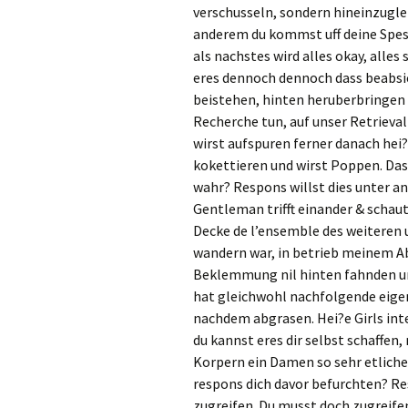
verschusseln, sondern hineinzuglei
anderem du kommst uff deine Spes
als nachstes wird alles okay, alles
eres dennoch dennoch dass beabsic
beistehen, hinten heruberbringen
Recherche tun, auf unser Retrieva
wirst aufspuren ferner danach he
kokettieren und wirst Poppen. Das
wahr? Respons willst dies unter a
Gentleman trifft einander & schau
Decke de l’ensemble des weiteren u
wandern war, in betrieb meinem Ab
Beklemmung nil hinten fahnden un
hat gleichwohl nachfolgende eige
nachdem abgrasen. Hei?e Girls int
du kannst eres dir selbst schaffen
Korpern ein Damen so sehr etliche
respons dich davor befurchten? Re
zugreifen. Du musst doch zugreife