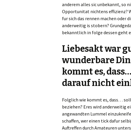
anderem alles sic unbekannt, so nic
Opportunitat nichtens effizienz? 
fur sich das rennen machen oder d
anderweitig is stobern? Grundgeda
bekanntlich in folge dessen geht e
Liebesakt war g
wunderbare Din
kommt es, dass…
darauf nicht ein
Folglich wie kommt es, dass… sollt
beziehen? Eres wird anderweitig e
angewandten Lummel einzukneifen.
schaffen, wer einen tick dafur sel
Auftreffen durch Amateuren unters