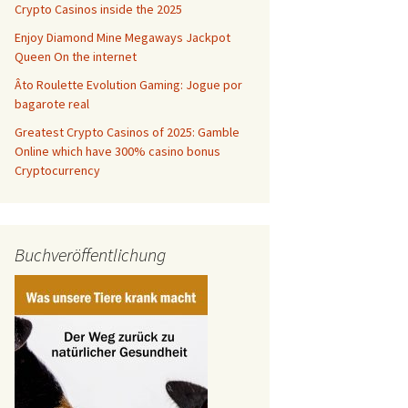
Crypto Casinos inside the 2025
Enjoy Diamond Mine Megaways Jackpot
Queen On the internet
Âto Roulette Evolution Gaming: Jogue por
bagarote real
Greatest Crypto Casinos of 2025: Gamble
Online which have 300% casino bonus
Cryptocurrency
Buchveröffentlichung