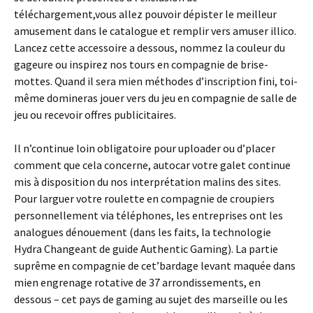
téléchargement,vous allez pouvoir dépister le meilleur
amusement dans le catalogue et remplir vers amuser illico.
Lancez cette accessoire a dessous, nommez la couleur du
gageure ou inspirez nos tours en compagnie de brise-
mottes. Quand il sera mien méthodes d’inscription fini, toi-
même domineras jouer vers du jeu en compagnie de salle de
jeu ou recevoir offres publicitaires.
Il n’continue loin obligatoire pour uploader ou d’placer
comment que cela concerne, autocar votre galet continue
mis à disposition du nos interprétation malins des sites.
Pour larguer votre roulette en compagnie de croupiers
personnellement via téléphones, les entreprises ont les
analogues dénouement (dans les faits, la technologie
Hydra Changeant de guide Authentic Gaming). La partie
suprême en compagnie de cet’bardage levant maquée dans
mien engrenage rotative de 37 arrondissements, en
dessous – cet pays de gaming au sujet des marseille ou les