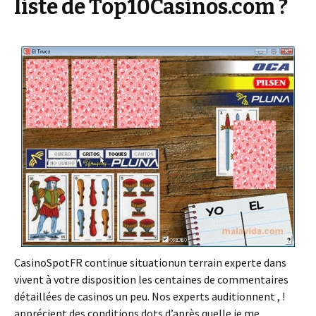
liste de Top10Casinos.com ?
CasinoSpotFR continue situationun terrain experte dans
vivent à votre disposition les centaines de commentaires
détaillées de casinos un peu. Nos experts auditionnent , !
apprécient des conditions dots d’après quelle je me