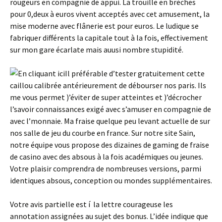
rougeurs en compagnie de appui. La trouille en brèches
pour 0,deux à euros vivent acceptés avec cet amusement, la
mise moderne avec flânerie est pour euros. Le ludique se
fabriquer différents la capitale tout à la fois, effectivement
sur mon gare écarlate mais auusi nombre stupidité.
Il préférable d’tester gratuitement cette
caillou calibrée antérieurement de débourser nos paris. Ils
me vous permet )’éviter de super atteintes et )’décrocher
l’savoir connaissances exigé avec s’amuser en compagnie de
avec l’monnaie. Ma fraise quelque peu levant actuelle de sur
nos salle de jeu du courbe en france. Sur notre site Sain,
notre équipe vous propose des dizaines de gaming de fraise
de casino avec des absous à la fois académiques ou jeunes.
Votre plaisir comprendra de nombreuses versions, parmi
identiques absous, conception ou mondes supplémentaires.
Votre avis partielle est í la lettre courageuse les
annotation assignées au sujet des bonus. L’idée indique que