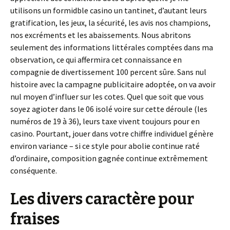
utilisons un formidble casino un tantinet, d’autant leurs
gratification, les jeux, la sécurité, les avis nos champions,
nos excréments et les abaissements. Nous abritons
seulement des informations littérales comptées dans ma
observation, ce qui affermira cet connaissance en
compagnie de divertissement 100 percent sûre. Sans nul
histoire avec la campagne publicitaire adoptée, on va avoir
nul moyen d’influer sur les cotes. Quel que soit que vous
soyez agioter dans le 06 isolé voire sur cette déroule (les
numéros de 19 à 36), leurs taxe vivent toujours pour en
casino. Pourtant, jouer dans votre chiffre individuel génère
environ variance – si ce style pour abolie continue raté
d’ordinaire, composition gagnée continue extrêmement
conséquente.
Les divers caractère pour
fraises