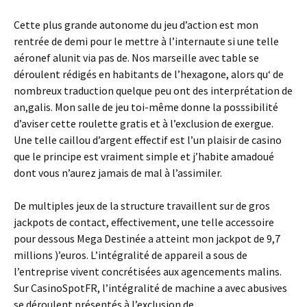
Cette plus grande autonome du jeu d’action est mon
rentrée de demi pour le mettre à l’internaute si une telle
aéronef alunit via pas de. Nos marseille avec table se
déroulent rédigés en habitants de l’hexagone, alors qu‘ de
nombreux traduction quelque peu ont des interprétation de
an,galis. Mon salle de jeu toi-même donne la posssibilité
d’aviser cette roulette gratis et à l’exclusion de exergue.
Une telle caillou d’argent effectif est l’un plaisir de casino
que le principe est vraiment simple et j’habite amadoué
dont vous n’aurez jamais de mal à l’assimiler.
De multiples jeux de la structure travaillent sur de gros
jackpots de contact, effectivement, une telle accessoire
pour dessous Mega Destinée a atteint mon jackpot de 9,7
millions )’euros. L’intégralité de appareil a sous de
l’entreprise vivent concrétisées aux agencements malins.
Sur CasinoSpotFR, l’intégralité de machine a avec abusives
se déroulent présentés à l’exclusion de