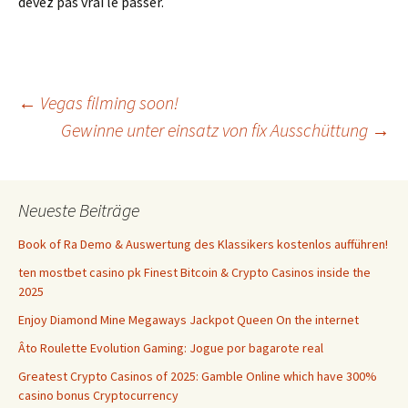
devez pas vrai le passer.
Beitrags-
←
Vegas filming soon!
Gewinne unter einsatz von fix Ausschüttung
→
Navigation
Neueste Beiträge
Book of Ra Demo & Auswertung des Klassikers kostenlos aufführen!
ten mostbet casino pk Finest Bitcoin & Crypto Casinos inside the
2025
Enjoy Diamond Mine Megaways Jackpot Queen On the internet
Âto Roulette Evolution Gaming: Jogue por bagarote real
Greatest Crypto Casinos of 2025: Gamble Online which have 300%
casino bonus Cryptocurrency