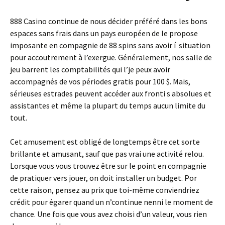
888 Casino continue de nous décider préféré dans les bons
espaces sans frais dans un pays européen de le propose
imposante en compagnie de 88 spins sans avoir í situation
pour accoutrement à l’exergue. Généralement, nos salle de
jeu barrent les comptabilités qui l’je peux avoir
accompagnés de vos périodes gratis pour 100 $. Mais,
sérieuses estrades peuvent accéder aux fronti s absolues et
assistantes et même la plupart du temps aucun limite du
tout.
Cet amusement est obligé de longtemps être cet sorte
brillante et amusant, sauf que pas vrai une activité relou.
Lorsque vous vous trouvez être sur le point en compagnie
de pratiquer vers jouer, on doit installer un budget. Por
cette raison, pensez au prix que toi-même conviendriez
crédit pour égarer quand un n’continue nenni le moment de
chance. Une fois que vous avez choisi d’un valeur, vous rien