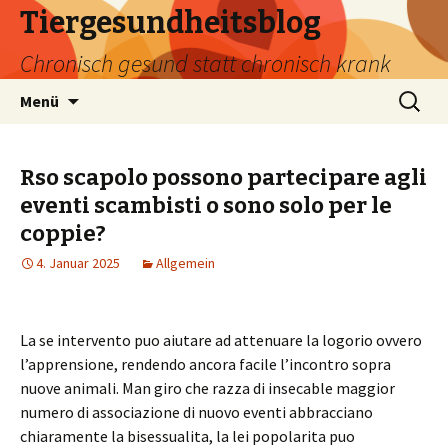
Tiergesundheitsblog
Chronisch gesund statt chronisch krank
Zum
Suchen
Menü
Inhalt
nach:
springen
Rso scapolo possono partecipare agli
eventi scambisti o sono solo per le
coppie?
4. Januar 2025
Allgemein
La se intervento puo aiutare ad attenuare la logorio ovvero
l’apprensione, rendendo ancora facile l’incontro sopra
nuove animali. Man giro che razza di insecable maggior
numero di associazione di nuovo eventi abbracciano
chiaramente la bisessualita, la lei popolarita puo