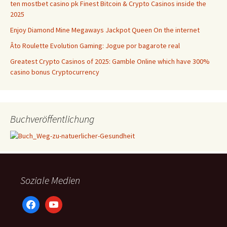
ten mostbet casino pk Finest Bitcoin & Crypto Casinos inside the
2025
Enjoy Diamond Mine Megaways Jackpot Queen On the internet
Âto Roulette Evolution Gaming: Jogue por bagarote real
Greatest Crypto Casinos of 2025: Gamble Online which have 300%
casino bonus Cryptocurrency
Buchveröffentlichung
Soziale Medien
facebook
youtube