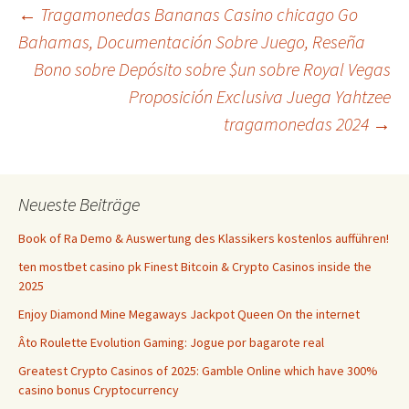
Beitrags-
←
Tragamonedas Bananas Casino chicago Go
Bahamas, Documentación Sobre Juego, Reseña
Bono sobre Depósito sobre $un sobre Royal Vegas
Navigation
Proposición Exclusiva Juega Yahtzee
tragamonedas 2024
→
Neueste Beiträge
Book of Ra Demo & Auswertung des Klassikers kostenlos aufführen!
ten mostbet casino pk Finest Bitcoin & Crypto Casinos inside the
2025
Enjoy Diamond Mine Megaways Jackpot Queen On the internet
Âto Roulette Evolution Gaming: Jogue por bagarote real
Greatest Crypto Casinos of 2025: Gamble Online which have 300%
casino bonus Cryptocurrency