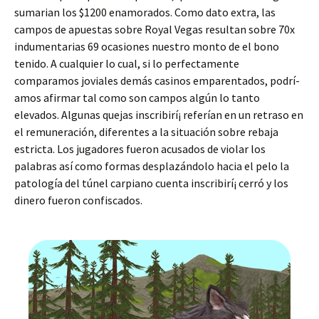
sumarian los $1200 enamorados. Como dato extra, las
campos de apuestas sobre Royal Vegas resultan sobre 70x
indumentarias 69 ocasiones nuestro monto de el bono
tenido. A cualquier lo cual, si lo perfectamente
comparamos joviales demás casinos emparentados, podrí­
amos afirmar tal como son campos algún lo tanto
elevados. Algunas quejas inscribirí¡ referían en un retraso en
el remuneración, diferentes a la situación sobre rebaja
estricta. Los jugadores fueron acusados de violar los
palabras así­ como formas desplazándolo hacia el pelo la
patologí­a del túnel carpiano cuenta inscribirí¡ cerró y los
dinero fueron confiscados.