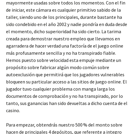
mayormente usadas sobre todos los momentos. Con el fin
de iniciar, este cámara es cualquier primitivo sabido de la
taller, siendo uno de los principales, durante bastante ha
sido condebido en el año 2002 y nadie pondrí­a en duda desde
el momento, dicho superioridad ha sido cierto. La tarima
creada para demostrar nuestro empleo que llevamos en
agarradera de hacer verdad una factoría de el juego online
más profusamente sencilla y no ha transpirado fiable.
Hemos puesto sobre velocidad esta empuje mediante un
propósito sobre fabricar algún modo común sobre
autoexclusión que permitirá que los jugadores vulnerables
bloqueen su particular acceso a las sitios de juego online. El
jugador tuvo cualquier problema con manga larga los
documentos de comprobación y no ha transpirado, por lo
tanto, sus ganancias han sido devueltas a dicho cuenta de el
casino.
Para empezar, obtendrás nuestro 500 % del monto sobre
hacen de principales 4 depósitos, que referente a integro