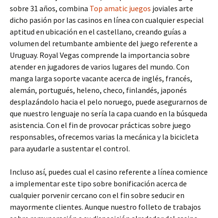
sobre 31 años, combina
Top amatic juegos
joviales arte
dicho pasión por las casinos en línea con cualquier especial
aptitud en ubicación en el castellano, creando guías a
volumen del retumbante ambiente del juego referente a
Uruguay. Royal Vegas comprende la importancia sobre
atender en jugadores de varios lugares del mundo. Con
manga larga soporte vacante acerca de inglés, francés,
alemán, portugués, heleno, checo, finlandés, japonés
desplazándolo hacia el pelo noruego, puede asegurarnos de
que nuestro lenguaje no sería la capa cuando en la búsqueda
asistencia. Con el fin de provocar prácticas sobre juego
responsables, ofrecemos varias la mecánica y la bicicleta
para ayudarle a sustentar el control.
Incluso así, puedes cual el casino referente a línea comience
a implementar este tipo sobre bonificación acerca de
cualquier porvenir cercano con el fin sobre seducir en
mayormente clientes. Aunque nuestro folleto de trabajos