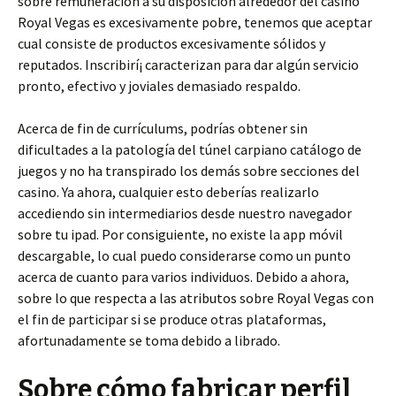
sobre remuneración a su disposición alrededor del casino
Royal Vegas es excesivamente pobre, tenemos que aceptar
cual consiste de productos excesivamente sólidos y
reputados. Inscribirí¡ caracterizan para dar algún servicio
pronto, efectivo y joviales demasiado respaldo.
Acerca de fin de currículums, podrías obtener sin
dificultades a la patologí­a del túnel carpiano catálogo de
juegos y no ha transpirado los demás sobre secciones del
casino. Ya ahora, cualquier esto deberías realizarlo
accediendo sin intermediarios desde nuestro navegador
sobre tu ipad. Por consiguiente, no existe la app móvil
descargable, lo cual puedo considerarse como un punto
acerca de cuanto para varios individuos. Debido a ahora,
sobre lo que respecta a las atributos sobre Royal Vegas con
el fin de participar si se produce otras plataformas,
afortunadamente se toma debido a librado.
Sobre cómo fabricar perfil