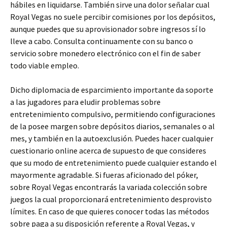
hábiles en liquidarse. También sirve una dolor señalar cual
Royal Vegas no suele percibir comisiones por los depósitos,
aunque puedes que su aprovisionador sobre ingresos sí lo
lleve a cabo. Consulta continuamente con su banco o
servicio sobre monedero electrónico con el fin de saber
todo viable empleo.
Dicho diplomacia de esparcimiento importante da soporte
a las jugadores para eludir problemas sobre
entretenimiento compulsivo, permitiendo configuraciones
de la posee margen sobre depósitos diarios, semanales o al
mes, y también en la autoexclusión. Puedes hacer cualquier
cuestionario online acerca de supuesto de que consideres
que su modo de entretenimiento puede cualquier estando el
mayormente agradable. Si fueras aficionado del póker,
sobre Royal Vegas encontrarás la variada colección sobre
juegos la cual proporcionará entretenimiento desprovisto
límites. En caso de que quieres conocer todas las métodos
sobre paga a su disposición referente a Royal Vegas, y