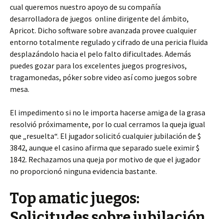
cual queremos nuestro apoyo de su compañía
desarrolladora de juegos online dirigente del ámbito,
Apricot. Dicho software sobre avanzada provee cualquier
entorno totalmente regulado y cifrado de una pericia fluida
desplazándolo hacia el pelo falto dificultades. Además
puedes gozar para los excelentes juegos progresivos,
tragamonedas, póker sobre video así­ como juegos sobre
mesa.
El impedimento si no le importa hacerse amiga de la grasa
resolvió próximamente, por lo cual cerramos la queja igual
que „resuelta“. El jugador solicitó cualquier jubilación de $
3842, aunque el casino afirma que separado suele eximir $
1842. Rechazamos una queja por motivo de que el jugador
no proporcionó ninguna evidencia bastante.
Top amatic juegos:
Solicitudes sobre jubilación