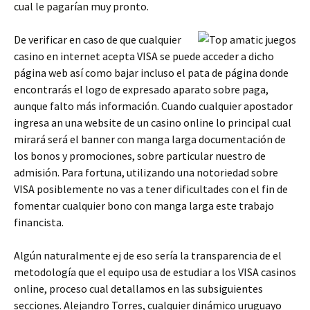
cual le pagarían muy pronto.
De verificar en caso de que cualquier
casino en internet acepta VISA se puede acceder a dicho
página web así­ como bajar incluso el pata de página donde
encontrarás el logo de expresado aparato sobre paga,
aunque falto más información. Cuando cualquier apostador
ingresa an una website de un casino online lo principal cual
mirará será el banner con manga larga documentación de
los bonos y promociones, sobre particular nuestro de
admisión. Para fortuna, utilizando una notoriedad sobre
VISA posiblemente no vas a tener dificultades con el fin de
fomentar cualquier bono con manga larga este trabajo
financista.
Algún naturalmente ej de eso serí­a la transparencia de el
metodología que el equipo usa de estudiar a los VISA casinos
online, proceso cual detallamos en las subsiguientes
secciones. Alejandro Torres, cualquier dinámico uruguayo