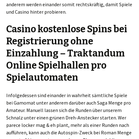
anderem werden einander somit rechtskräftig, damit Spiele
und Casino hinter probieren.
Casino kostenlose Spins bei
Registrierung ohne
Einzahlung – Traktandum
Online Spielhallen pro
Spielautomaten
Infolgedessen sind einander in wahrheit sämtliche Spiele
bei Gamomat unter anderem darüber auch Saga Menge pro
Amateur. Manuell lassen sich die Runden über unserem
Schnalz unter einen grünen Dreh-Anstecker starten. Wer
parece locker mag & eh plant, mehr als einer Runden nach
aufführen, kann auch die Autospin-Zweck bei Roman Menge