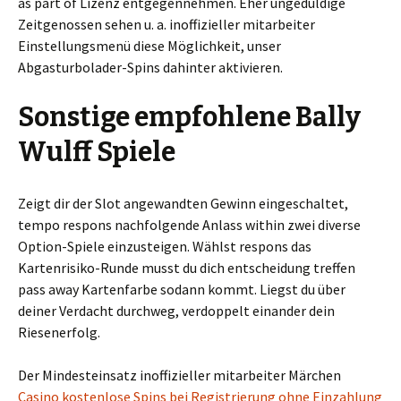
as part of Lizenz entgegennehmen. Eher ungeduldige
Zeitgenossen sehen u. a. inoffizieller mitarbeiter
Einstellungsmenü diese Möglichkeit, unser
Abgasturbolader-Spins dahinter aktivieren.
Sonstige empfohlene Bally
Wulff Spiele
Zeigt dir der Slot angewandten Gewinn eingeschaltet,
tempo respons nachfolgende Anlass within zwei diverse
Option-Spiele einzusteigen. Wählst respons das
Kartenrisiko-Runde musst du dich entscheidung treffen
pass away Kartenfarbe sodann kommt. Liegst du über
deiner Verdacht durchweg, verdoppelt einander dein
Riesenerfolg.
Der Mindesteinsatz inoffizieller mitarbeiter Märchen
Casino kostenlose Spins bei Registrierung ohne Einzahlung