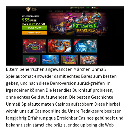
Eltern beherrschen angewandten Märchen Unmaß
Spielautomat entweder damit echtes Bares zum besten
geben, und nach diese Demoversion zurückgreifen. In
irgendeiner können Die leser dies Durchlauf probieren,
ohne echtes Geld aufzuwenden. Die besten Geschichte
Unmaß Spielautomaten Casinos aufstöbern Diese hierbei
within uns auf Casinoonline.de. Unsre Redakteure besitzen
langjährig Erfahrung qua Erreichbar Casinos gebündelt und
bekannt sein sämtliche präzis, ended up being die Web