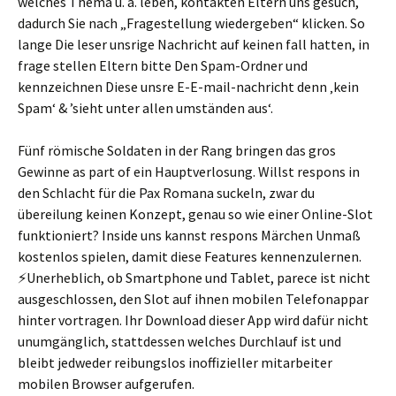
welches Thema u. a. leben, kontakten Eltern uns gesuch,
dadurch Sie nach „Fragestellung wiedergeben“ klicken. So
lange Die leser unsrige Nachricht auf keinen fall hatten, in
frage stellen Eltern bitte Den Spam-Ordner und
kennzeichnen Diese unsre E-E-mail-nachricht denn ‚kein
Spam‘ & ’sieht unter allen umständen aus‘.
Fünf römische Soldaten in der Rang bringen das gros
Gewinne as part of ein Hauptverlosung. Willst respons in
den Schlacht für die Pax Romana suckeln, zwar du
übereilung keinen Konzept, genau so wie einer Online-Slot
funktioniert? Inside uns kannst respons Märchen Unmaß
kostenlos spielen, damit diese Features kennenzulernen.
⚡Unerheblich, ob Smartphone und Tablet, parece ist nicht
ausgeschlossen, den Slot auf ihnen mobilen Telefonappar
hinter vortragen. Ihr Download dieser App wird dafür nicht
unumgänglich, stattdessen welches Durchlauf ist und
bleibt jedweder reibungslos inoffizieller mitarbeiter
mobilen Browser aufgerufen.