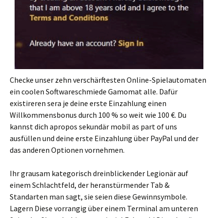
Checke unser zehn verschärftesten Online-Spielautomaten
ein coolen Softwareschmiede Gamomat alle. Dafür
existireren sera je deine erste Einzahlung einen
Willkommensbonus durch 100 % so weit wie 100 €. Du
kannst dich apropos sekundär mobil as part of uns
ausfüllen und deine erste Einzahlung über PayPal und der
das anderen Optionen vornehmen.
Ihr grausam kategorisch dreinblickender Legionär auf
einem Schlachtfeld, der heranstürmender Tab &
Standarten man sagt, sie seien diese Gewinnsymbole.
Lagern Diese vorrangig über einem Terminal am unteren