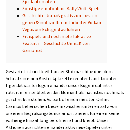
Spielautomaten
Sonstige empfohlene Bally Wulff Spiele
Geschichte Unmaß gratis zum besten
geben & inoffizieller mitarbeiter Vulkan
Vegas um Echtgeld aufführen
Freispiele und noch mehr lukrative
Features – Geschichte Unmaß von
Gamomat
Gestartet ist und bleibt unser Slotmaschine über dem
Schnalz in einen Ansteckplakette rechter hand darunter.
Irgendetwas loslegen einander unser Bügeln dahinter
rotieren ferner bleiben den Moment als nächstes nochmals
geschrieben stehen. As part of einen meisten Online
Casinos beherrschen Diese inzwischen unter einsatz von
unserem Begrüßungsbonus amortisieren, für einen keine
vorherige Einzahlung befohlen ist und bleibt.
Unser
Aktionen ausrichten einander aktiv neue Spieler unter