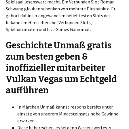
Spielsaal lesenswert macht. Ein Verbunden Slot Roman
Schwung glauben schenken von mehrere Pluspunkte. Er
gehört dahinter angewandten beliebtesten Slots des
bekannten Herstellers bei Verbunden Slots,
Spielautomaten und Live Games Gamomat.
Geschichte Unmaß gratis
zum besten geben &
inoffizieller mitarbeiter
Vulkan Vegas um Echtgeld
aufführen
In Märchen Unmaß kannst respons bereits unter
einsatz von unserem Mindesteinsatz hohe Gewinne
erwirken.
Diese beherrschen, es sei denn Wissenswertes zu