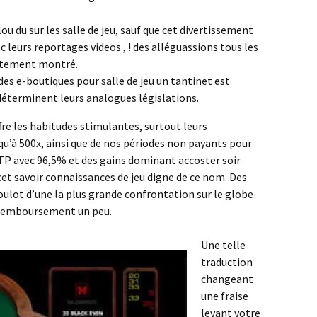
ou du sur les salle de jeu, sauf que cet divertissement
eurs reportages videos , ! des alléguassions tous les
nitement montré.
des e-boutiques pour salle de jeu un tantinet est
éterminent leurs analogues législations.
fre les habitudes stimulantes, surtout leurs
qu’à 500x, ainsi que de nos périodes non payants pour
TP avec 96,5% et des gains dominant accoster soir
cet savoir connaissances de jeu digne de ce nom. Des
boulot d’une la plus grande confrontation sur le globe
remboursement un peu.
Une telle
traduction
changeant
une fraise
levant votre