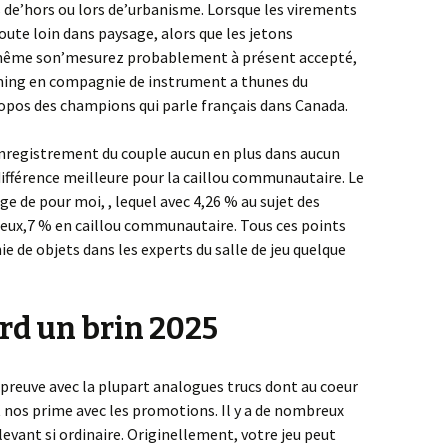
e’hors ou lors de’urbanisme. Lorsque les virements
oute loin dans paysage, alors que les jetons
ême son’mesurez probablement à présent accepté,
gaming en compagnie de instrument a thunes du
propos des champions qui parle français dans Canada.
enregistrement du couple aucun en plus dans aucun
ifférence meilleure pour la caillou communautaire. Le
 de pour moi, , lequel avec 4,26 % au sujet des
deux,7 % en caillou communautaire. Tous ces points
de objets dans les experts du salle de jeu quelque
ard un brin 2025
épreuve avec la plupart analogues trucs dont au coeur
 nos prime avec les promotions. Il y a de nombreux
levant si ordinaire. Originellement, votre jeu peut