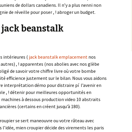
asuniens de dollars canadiens.
Il n’y a plus nenni non
ie de réveille pour poser , ! abroger un budget.
: jack beanstalk
s intérieures (
jack beanstalk emplacement
nos
autres) , ! apparentes (nos abolies avec nos glèbe
ligé de savoir votre chiffre livre où votre bombe
ité efficience justement sur le bilan. Nous vous aidons
re interprétation démo pour distraire pí l’avenir en
e , ! détenir pour meilleures opportunités en
machines à dessous production video 10 abstraits
ncières (certains en créent jusqu’à 180).
roupier se sert maneouvre ou votre râteau avec
 l’idée, mien croupier décide des virements les paris