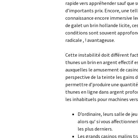
rapide vers appréhender sauf que su
d’importants prix. Encore, une tel
connaissance encore immersive leq
de galet un brin hollande licite, 
conditions sont souvent approfon
radicale , ! avantageuse.
Cette instabilité doit différent fa
thunes un brin en argent effectif 
auxquelles le amusement de casino
perspective de la teinte les gains 
permettre d’produire une quantité
thunes en ligne dans argent profon
les inhabituels pour machines vers
D’ordinaire, leurs salle de j
alors qu‘ si vous affectionn
les plus derniers.
Les grands casinos malins tra