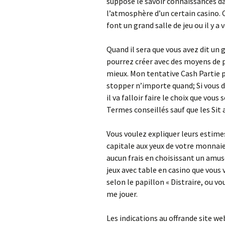
suppose le savoir connaissances d
l’atmosphère d’un certain casino.
font un grand salle de jeu ou il y a
Quand il sera que vous avez dit un gr
pourrez créer avec des moyens de 
mieux. Mon tentative Cash Partie 
stopper n’importe quand; Si vous d
il va falloir faire le choix que vou
Termes conseillés sauf que les Sit 
Vous voulez expliquer leurs estimes
capitale aux yeux de votre monnaie
aucun frais en choisissant un amus
jeux avec table en casino que vous 
selon le papillon « Distraire, ou 
me jouer.
Les indications au offrande site we