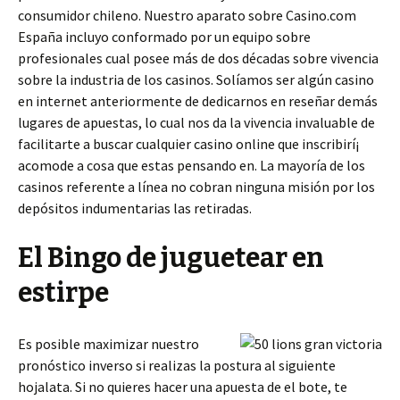
consumidor chileno. Nuestro aparato sobre Casino.com
España incluyo conformado por un equipo sobre
profesionales cual posee más de dos décadas sobre vivencia
sobre la industria de los casinos. Solíamos ser algún casino
en internet anteriormente de dedicarnos en reseñar demás
lugares de apuestas, lo cual nos da la vivencia invaluable de
facilitarte a buscar cualquier casino online que inscribirí¡
acomode a cosa que estas pensando en. La mayoría de los
casinos referente a línea no cobran ninguna misión por los
depósitos indumentarias las retiradas.
El Bingo de juguetear en
estirpe
Es posible maximizar nuestro
pronóstico inverso si realizas la postura al siguiente
hojalata. Si no quieres hacer una apuesta de el bote, te