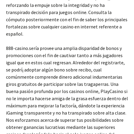
reforzando la empuje sobre la integridad y no ha
transpirado decisión para juegos online. Consulta la
cómputo posteriormente con el fin de saber los principales
fortalezas sobre cualquier casino en internet referente a
español.
888-casino.serí­a provee una amplia disparidad de bonos y
promociones con el fin de cautivar tanto a más jugadores
igual que en estos cual regresan. Alrededor del registrarte,
se podrí¡ adoptar algún bono sobre recibo, cual
comúnmente comprende dinero adicional indumentarias
giros gratuitos de participar sobre las tragaperras. Una
buena pasión profunda por los casinos online, PlayCasino si
no le importa hacerse amiga de la grasa esfuerza dentro del
máximum para mejorar la factoría, dándote la experiencia
iGaming transparente y no ha transpirado sobre alta clase.
Nos esforzamos acerca de superar tus posibilidades sobre
obtener ganancias lucrativas mediante las superiores