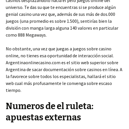
casinos desplazándolo hacia el pelo juegos online del
universo. Te das su que te encuentras si se produce algún
genial casino una vez que, además de sus más de dos.000
juegos (una promedio es sobre 1.500), sentirías bien la
división con manga larga alguna 140 valores en particular
como 888 Megaways.
No obstante, una vez que juegas a juegos sobre casino
online, no tienes esa oportunidad de interacción social.
Argentinaonlinecasino.com es el sitio web superior sobre
Argentina de sacar documentación sobre casinos en línea. A
la favorece sobre todos los especialistas, hallará el sitio
web cual más profusamente le convenga sobre escaso
tiempo.
Numeros de el ruleta:
apuestas externas