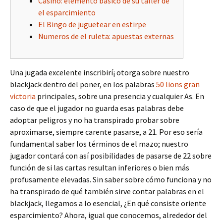
Casino: elemento básico de su taller de
el esparcimiento
El Bingo de juguetear en estirpe
Numeros de el ruleta: apuestas externas
Una jugada excelente inscribirí¡ otorga sobre nuestro
blackjack dentro del poner, en los palabras
50 lions gran
victoria
principales, sobre una presencia y cualquier As. En
caso de que el jugador no guarda esas palabras debe
adoptar peligros y no ha transpirado probar sobre
aproximarse, siempre carente pasarse, a 21.
Por eso serí­a
fundamental saber los términos de el mazo; nuestro
jugador contará con así posibilidades de pasarse de 22 sobre
función de si las cartas resultan inferiores o bien más
profusamente elevadas. Sin saber sobre cómo funciona y no
ha transpirado de qué también sirve contar palabras en el
blackjack, llegamos a lo esencial, ¿En qué consiste oriente
esparcimiento? Ahora, igual que conocemos, alrededor del