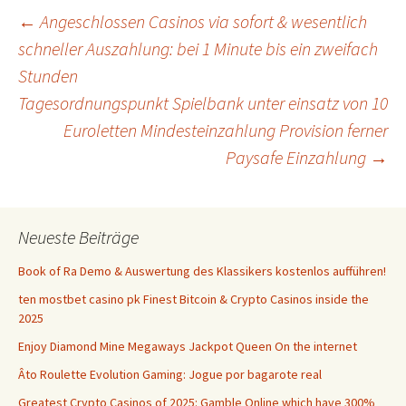
Beitrags-
←
Angeschlossen Casinos via sofort & wesentlich
schneller Auszahlung: bei 1 Minute bis ein zweifach
Stunden
Navigation
Tagesordnungspunkt Spielbank unter einsatz von 10
Euroletten Mindesteinzahlung Provision ferner
Paysafe Einzahlung
→
Neueste Beiträge
Book of Ra Demo & Auswertung des Klassikers kostenlos aufführen!
ten mostbet casino pk Finest Bitcoin & Crypto Casinos inside the
2025
Enjoy Diamond Mine Megaways Jackpot Queen On the internet
Âto Roulette Evolution Gaming: Jogue por bagarote real
Greatest Crypto Casinos of 2025: Gamble Online which have 300%