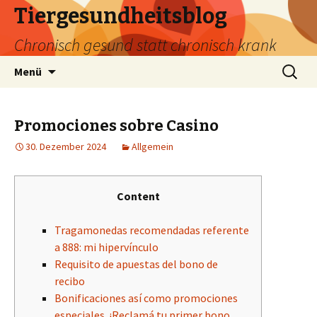
Tiergesundheitsblog
Chronisch gesund statt chronisch krank
Zum
Suchen
Menü
Inhalt
nach:
springen
Promociones sobre Casino
30. Dezember 2024
Allgemein
Content
Tragamonedas recomendadas referente
a 888: mi hipervínculo
Requisito de apuestas del bono de
recibo
Bonificaciones así­ como promociones
especiales. ¡Reclamá tu primer bono