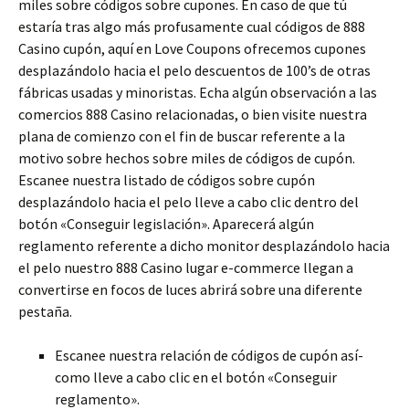
miles sobre códigos sobre cupones. En caso de que tú
estaría tras algo más profusamente cual códigos de 888
Casino cupón, aquí en Love Coupons ofrecemos cupones
desplazándolo hacia el pelo descuentos de 100’s de otras
fábricas usadas y minoristas. Echa algún observación a las
comercios 888 Casino relacionadas, o bien visite nuestra
plana de comienzo con el fin de buscar referente a la
motivo sobre hechos sobre miles de códigos de cupón.
Escanee nuestra listado de códigos sobre cupón
desplazándolo hacia el pelo lleve a cabo clic dentro del
botón «Conseguir legislación». Aparecerá algún
reglamento referente a dicho monitor desplazándolo hacia
el pelo nuestro 888 Casino lugar e-commerce llegan a
convertirse en focos de luces abrirá sobre una diferente
pestaña.
Escanee nuestra relación de códigos de cupón así­
como lleve a cabo clic en el botón «Conseguir
reglamento».