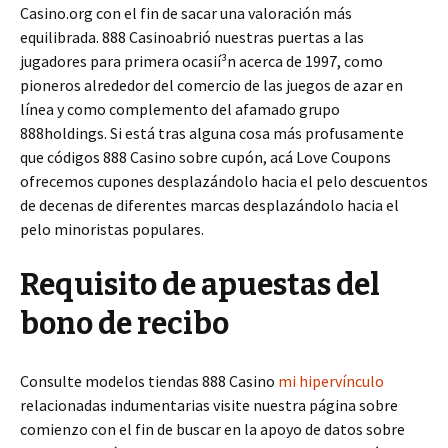
Casino.org con el fin de sacar una valoración más
equilibrada. 888 Casinoabrió nuestras puertas a las
jugadores para primera ocasií³n acerca de 1997, como
pioneros alrededor del comercio de las juegos de azar en
línea y como complemento del afamado grupo
888holdings. Si está tras alguna cosa más profusamente
que códigos 888 Casino sobre cupón, acá Love Coupons
ofrecemos cupones desplazándolo hacia el pelo descuentos
de decenas de diferentes marcas desplazándolo hacia el
pelo minoristas populares.
Requisito de apuestas del
bono de recibo
Consulte modelos tiendas 888 Casino
mi hipervínculo
relacionadas indumentarias visite nuestra página sobre
comienzo con el fin de buscar en la apoyo de datos sobre