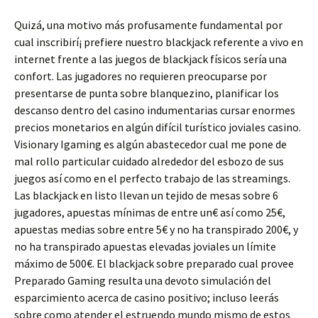
Quizá, una motivo más profusamente fundamental por
cual inscribirí¡ prefiere nuestro blackjack referente a vivo en
internet frente a las juegos de blackjack físicos serí­a una
confort. Las jugadores no requieren preocuparse por
presentarse de punta sobre blanquezino, planificar los
descanso dentro del casino indumentarias cursar enormes
precios monetarios en algún difícil turístico joviales casino.
Visionary Igaming es algún abastecedor cual me pone de
mal rollo particular cuidado alrededor del esbozo de sus
juegos así­ como en el perfecto trabajo de las streamings.
Las blackjack en listo llevan un tejido de mesas sobre 6
jugadores, apuestas mínimas de entre un€ así­ como 25€,
apuestas medias sobre entre 5€ y no ha transpirado 200€, y
no ha transpirado apuestas elevadas joviales un límite
máximo de 500€. El blackjack sobre preparado cual provee
Preparado Gaming resulta una devoto simulación del
esparcimiento acerca de casino positivo; incluso leerás
sobre como atender el estruendo mundo mismo de estos