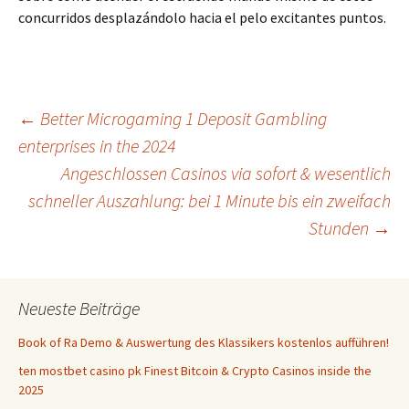
concurridos desplazándolo hacia el pelo excitantes puntos.
Beitrags-
←
Better Microgaming 1 Deposit Gambling
enterprises in the 2024
Angeschlossen Casinos via sofort & wesentlich
Navigation
schneller Auszahlung: bei 1 Minute bis ein zweifach
Stunden
→
Neueste Beiträge
Book of Ra Demo & Auswertung des Klassikers kostenlos aufführen!
ten mostbet casino pk Finest Bitcoin & Crypto Casinos inside the
2025