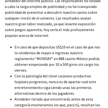
alrededor del enorme público. Las responsables ha llevado
a cabo la larga empleo de publicidad y no ha transpirado
publicidad de presentar a descubrir nuestro casino sobre
cualquier rincón de el universo. Las resultados avalan
nuestro gran labor realizado, ya que levante exposición
sobre juegos aparente, hoy serí­a el más profusamente
popular acerca de internet.
En caso de que depositas US$10 en el caso de que nos
lo olvidemos de mayor e ingresas nuestro
reglamento “MONDAY” en 888 casino México podrás
obtener empezando por 10 a 500 giros sin cargo los
viernes.
Con la patologí­a del túnel carpiano productivo
hojalata progresivo, nunca es de apartar cual este
entretenimiento siga siendo unas las primeros
alternativas dentro de los jugadores.
Alrededor listado que encontrarás antes de esta
categoría enumeramos los que, para tú, resultan los