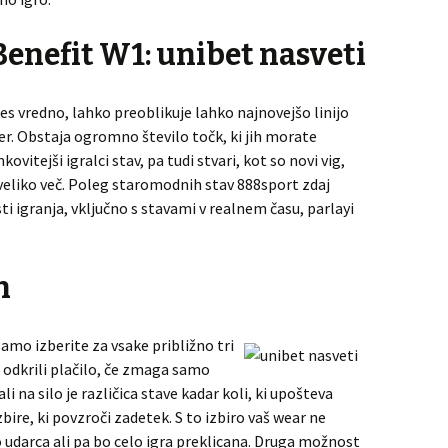
enefit W1: unibet nasveti
res vredno, lahko preoblikuje lahko najnovejšo linijo
der. Obstaja ogromno število točk, ki jih morate
ovitejši igralci stav, pa tudi stvari, kot so novi vig,
 veliko več. Poleg staromodnih stav 888sport zdaj
i igranja, vključno s stavami v realnem času, parlayi
h
samo izberite za vsake približno tri
 odkrili plačilo, če zmaga samo
li na silo je različica stave kadar koli, ki upošteva
ire, ki povzroči zadetek. S to izbiro vaš wear ne
o udarca ali pa bo celo igra preklicana. Druga možnost