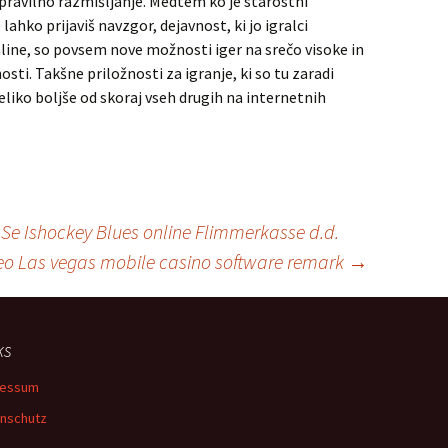
a pravilno razmišljanje. Medtem ko je starostni
lahko prijaviš navzgor, dejavnost, ki jo igralci
line, so povsem nove možnosti iger na srečo visoke in
sti. Takšne priložnosti za igranje, ki so tu zaradi
 veliko boljše od skoraj vseh drugih na internetnih
 Se Ishockey Blues online Flimmerkasse d.d.
eo Las vegas mobile casino software remark
→
ks
ressum
nschutz