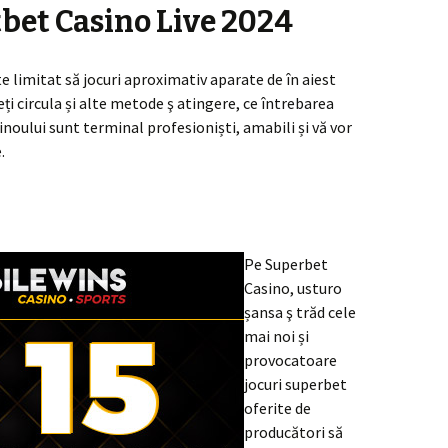
tbet Casino Live 2024
e limitat să jocuri aproximativ aparate de în aiest
eți circula și alte metode ş atingere, ce întrebarea
inoului sunt terminal profesioniști, amabili și vă vor
.
Pe Superbet
Casino, usturo
șansa ş trăd cele
mai noi și
provocatoare
jocuri superbet
oferite de
producători să