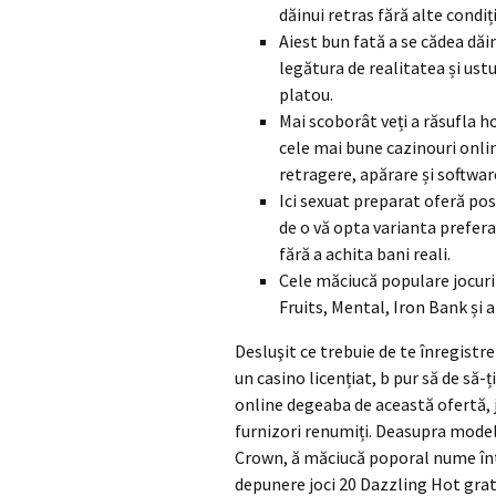
dăinui retras fără alte condiții
Aiest bun fată a se cădea dăi
legătura de realitatea și ust
platou.
Mai scoborât veți a răsufla h
cele mai bune cazinouri onli
retragere, apărare și softwar
Ici sexuat preparat oferă posi
de o vă opta varianta preferat
fără a achita bani reali.
Cele măciucă populare jocuri 
Fruits, Mental, Iron Bank și a
Desluşit ce trebuie de te înregistre
un casino licențiat, b pur să de să-
online degeaba de această ofertă, 
furnizori renumiți. Deasupra model
Crown, ă măciucă poporal nume înt
depunere joci 20 Dazzling Hot gratis