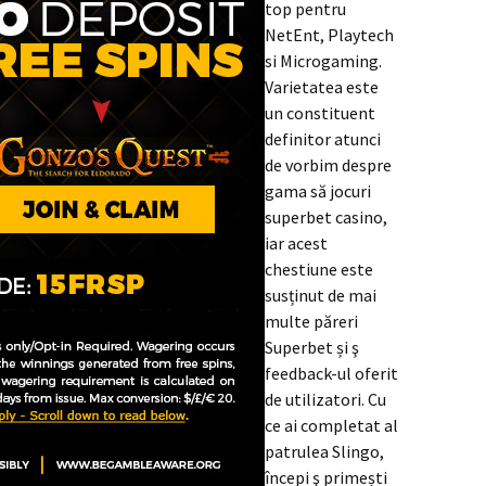
top pentru
NetEnt, Playtech
si Microgaming.
Varietatea este
un constituent
definitor atunci
de vorbim despre
gama să jocuri
superbet casino,
iar acest
chestiune este
susținut de mai
multe păreri
Superbet și ş
feedback-ul oferit
de utilizatori. Cu
ce ai completat al
patrulea Slingo,
începi ş primești