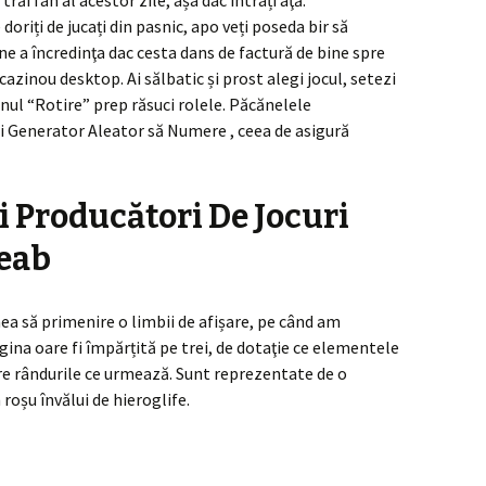
trăi fan al acestor zile, așa dac intrați aţă.
riți de jucați din pasnic, apo veți poseda bir să
 ne a încredinţa dac cesta dans de factură de bine spre
 cazinou desktop. Ai sălbatic și prost alegi jocul, setezi
onul “Rotire” prep răsuci rolele. Păcănelele
i Generator Aleator să Numere , ceea de asigură
 Producători De Jocuri
Geab
a să primenire o limbii de afișare, pe când am
agina oare fi împărțită pe trei, de dotaţie ce elementele
pre rândurile ce urmează. Sunt reprezentate de o
roșu învălui de hieroglife.