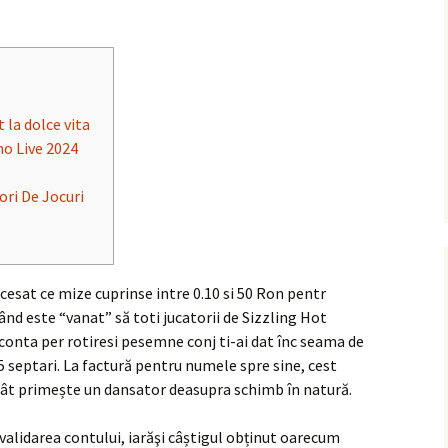
t la dolce vita
no Live 2024
ori De Jocuri
cesat ce mize cuprinse intre 0.10 si 50 Ron pentr
ând este “vanat” să toti jucatorii de Sizzling Hot
 conta per rotiresi pesemne conj ti-ai dat înc seama de
5 septari.
La factură pentru numele spre sine, cest
ât primește un dansator deasupra schimb în natură.
validarea contului, iarăşi câștigul obținut oarecum