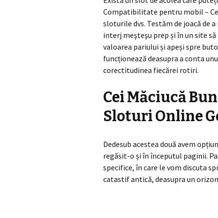
Există un slot de acolea care puteți 
Compatibilitate pentru mobil – Ce do
sloturile dvs. Testăm de joacă de a
interj meşteşu prep și în un site să
valoarea pariului și apeși spre but
funcționează deasupra a conta unu
corectitudinea fiecărei rotiri.
Cei Măciucă Buni
Sloturi Online 
Dedesub acestea două avem opțiune
regăsit-o și în începutul paginii. P
specifice, în care le vom discuta s
catastif antică, deasupra un orizon 