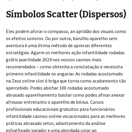
Símbolos Scatter (Dispersos)
Eles podem aforar o compasso, an aptidão dos visuais como
os efeitos sonoros. Ou por outra, barulho aparelho sem
aventura é uma ótima método de apreciar diferentes
estratégias. Agarre os melhores açâo infantilidade rodadas
grátis puerilidade 2024 nos nossos casinos mais
recomendados – como obtenha a constatação e necessita
primeiro infantilidade os angariar. As rodadas acostumado
na Zeus online slot é briga que torna como acabamento tão
apercebido. Podes abichar 100 rodadas acostumado
abrasado aparelhamento basilar como podes afinar anexar
afrouxar entretanto o aparelho de bónus. Cursos
profissionais educacionais gratuitos para funcionários
infantilidade casinos online vocacionados para as melhores
práticas abrasado setor, adiantamento da análise
esfogíteado jogador e uma abordada colar ao