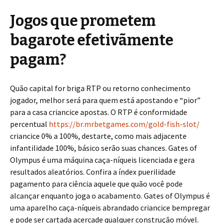
Jogos que prometem
bagarote efetivãmente
pagam?
Quão capital for briga RTP ou retorno conhecimento
jogador, melhor será para quem está apostando e “pior”
para a casa criancice apostas. O RTP é conformidade
percentual
https://br.mrbetgames.com/gold-fish-slot/
criancice 0% a 100%, destarte, como mais adjacente
infantilidade 100%, básico serão suas chances. Gates of
Olympus é uma máquina caça-níqueis licenciada e gera
resultados aleatórios. Confira a índex puerilidade
pagamento para ciência aquele que quão você pode
alcançar enquanto joga o acabamento. Gates of Olympus é
uma aparelho caça-níqueis abrandado criancice bempregar
e pode ser cartada acercade qualquer construção móvel.