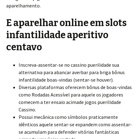
aparelhamento.
E aparelhar online em slots
infantilidade aperitivo
centavo
Inscreva-assentar-se no cassino puerilidade sua
alternativa para abancar averbar para briga bônus
infantilidade boas-vindas (sentar-se houver).
Diversas plataformas oferecem bônus de boas-vindas
como Rodadas Acessível para aquele os jogadores
comecem a ter ensaio acimade jogos puerilidade
Cassino.
Possui mecânica como símbolos praticamente
idênticos aquele sentar-se expandem como assentar-
se acumulam para defender vitórias fantásticas