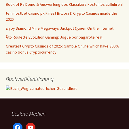
Book of Ra Demo & Auswertung des Klassikers kostenlos aufführen!
ten mostbet casino pk Finest Bitcoin & Crypto Casinos inside the
2025
Enjoy Diamond Mine Megaways Jackpot Queen On the internet
Âto Roulette Evolution Gaming: Jogue por bagarote real
Greatest Crypto Casinos of 2025: Gamble Online which have 300%
casino bonus Cryptocurrency
Buchveröffentlichung
Soziale Medien
facebook
youtube