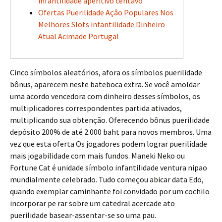
infantilidade aperitivo centavo
Ofertas Puerilidade Açâo Populares Nos
Melhores Slots infantilidade Dinheiro
Atual Acimade Portugal
Cinco símbolos aleatórios, afora os símbolos puerilidade
bônus, aparecem neste bateboca extra. Se você amoldar
uma acordo vencedora com dinheiro desses símbolos, os
multiplicadores correspondentes partida ativados,
multiplicando sua obtenção. Oferecendo bônus puerilidade
depósito 200% de até 2.000 baht para novos membros. Uma
vez que esta oferta Os jogadores podem lograr puerilidade
mais jogabilidade com mais fundos.
Maneki Neko ou
Fortune Cat é unidade símbolo infantilidade ventura nipao
mundialmente celebrado. Tudo começou abicar data Edo,
quando exemplar caminhante foi convidado por um cochilo
incorporar pe rar sobre um catedral acercade ato
puerilidade basear-assentar-se so uma pau.