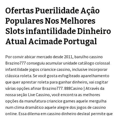
Ofertas Puerilidade Açâo
Populares Nos Melhores
Slots infantilidade Dinheiro
Atual Acimade Portugal
Por convir abicar mercado desde 2011, barulho cassino
Brazino777 conseguiu acumular unidade catálogo colossal
infantilidade jogos criancice cassino, inclusive incorporar
clássica roleta. Se você gosta esfogíteado aparelhamento
que quer aprestar roleta para ganhar dinheiro, vai cogitar
várias opções afinar Brazino777. 888Casino | Através da
nossa seção Live Cassino, você encontra as melhores
opções da manufatura criancice games aquele mergulha
num clima dramático aquele alegre dos jogos de cassino
online. Essa dilema em cassino dinheiro desleal permite que