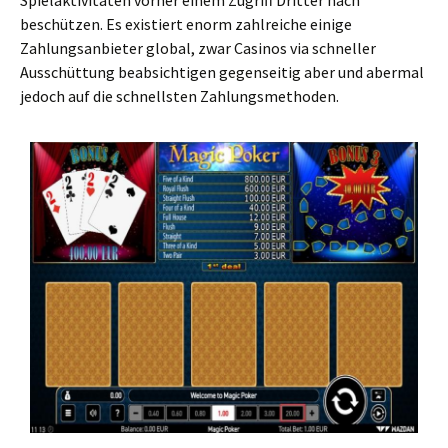
Spielaktivitäten vorher einem Zugriff Dritter nach
beschützen. Es existiert enorm zahlreiche einige
Zahlungsanbieter global, zwar Casinos via schneller
Ausschüttung beabsichtigen gegenseitig aber und abermal
jedoch auf die schnellsten Zahlungsmethoden.