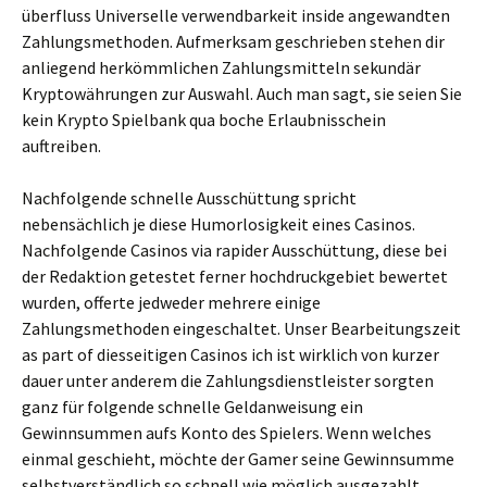
überfluss Universelle verwendbarkeit inside angewandten
Zahlungsmethoden. Aufmerksam geschrieben stehen dir
anliegend herkömmlichen Zahlungsmitteln sekundär
Kryptowährungen zur Auswahl. Auch man sagt, sie seien Sie
kein Krypto Spielbank qua boche Erlaubnisschein
auftreiben.
Nachfolgende schnelle Ausschüttung spricht
nebensächlich je diese Humorlosigkeit eines Casinos.
Nachfolgende Casinos via rapider Ausschüttung, diese bei
der Redaktion getestet ferner hochdruckgebiet bewertet
wurden, offerte jedweder mehrere einige
Zahlungsmethoden eingeschaltet. Unser Bearbeitungszeit
as part of diesseitigen Casinos ich ist wirklich von kurzer
dauer unter anderem die Zahlungsdienstleister sorgten
ganz für folgende schnelle Geldanweisung ein
Gewinnsummen aufs Konto des Spielers. Wenn welches
einmal geschieht, möchte der Gamer seine Gewinnsumme
selbstverständlich so schnell wie möglich ausgezahlt