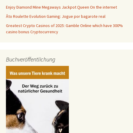
Enjoy Diamond Mine Megaways Jackpot Queen On the internet
Âto Roulette Evolution Gaming: Jogue por bagarote real
Greatest Crypto Casinos of 2025: Gamble Online which have 300%
casino bonus Cryptocurrency
Buchveröffentlichung