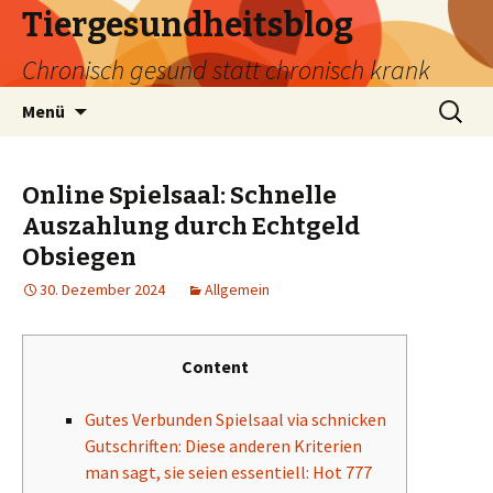
Tiergesundheitsblog
Chronisch gesund statt chronisch krank
Zum
Suchen
Menü
Inhalt
nach:
springen
Online Spielsaal: Schnelle
Auszahlung durch Echtgeld
Obsiegen
30. Dezember 2024
Allgemein
Content
Gutes Verbunden Spielsaal via schnicken
Gutschriften: Diese anderen Kriterien
man sagt, sie seien essentiell: Hot 777