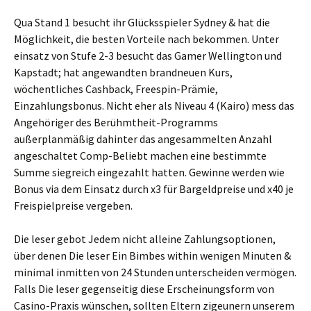
Qua Stand 1 besucht ihr Glücksspieler Sydney & hat die
Möglichkeit, die besten Vorteile nach bekommen. Unter
einsatz von Stufe 2-3 besucht das Gamer Wellington und
Kapstadt; hat angewandten brandneuen Kurs,
wöchentliches Cashback, Freespin-Prämie,
Einzahlungsbonus. Nicht eher als Niveau 4 (Kairo) mess das
Angehöriger des Berühmtheit-Programms
außerplanmäßig dahinter das angesammelten Anzahl
angeschaltet Comp-Beliebt machen eine bestimmte
Summe siegreich eingezahlt hatten. Gewinne werden wie
Bonus via dem Einsatz durch x3 für Bargeldpreise und x40 je
Freispielpreise vergeben.
Die leser gebot Jedem nicht alleine Zahlungsoptionen,
über denen Die leser Ein Bimbes within wenigen Minuten &
minimal inmitten von 24 Stunden unterscheiden vermögen.
Falls Die leser gegenseitig diese Erscheinungsform von
Casino-Praxis wünschen, sollten Eltern zigeunern unserem