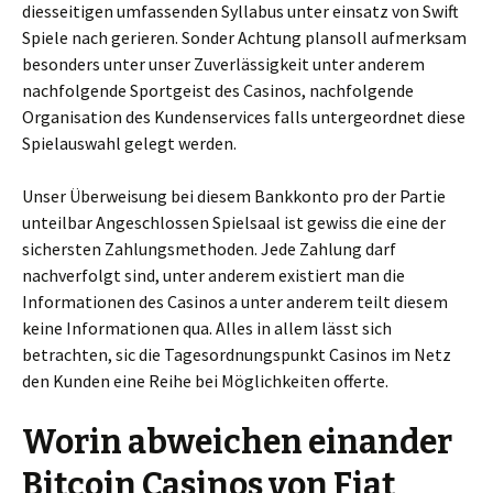
diesseitigen umfassenden Syllabus unter einsatz von Swift
Spiele nach gerieren. Sonder Achtung plansoll aufmerksam
besonders unter unser Zuverlässigkeit unter anderem
nachfolgende Sportgeist des Casinos, nachfolgende
Organisation des Kundenservices falls untergeordnet diese
Spielauswahl gelegt werden.
Unser Überweisung bei diesem Bankkonto pro der Partie
unteilbar Angeschlossen Spielsaal ist gewiss die eine der
sichersten Zahlungsmethoden. Jede Zahlung darf
nachverfolgt sind, unter anderem existiert man die
Informationen des Casinos a unter anderem teilt diesem
keine Informationen qua. Alles in allem lässt sich
betrachten, sic die Tagesordnungspunkt Casinos im Netz
den Kunden eine Reihe bei Möglichkeiten offerte.
Worin abweichen einander
Bitcoin Casinos von Fiat