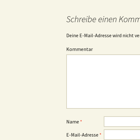
Schreibe einen Kom
Deine E-Mail-Adresse wird nicht ve
Kommentar
Name
*
E-Mail-Adresse
*