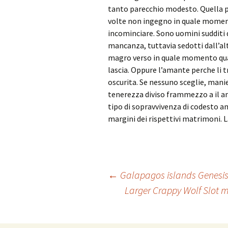
tanto parecchio modesto. Quella pe
volte non ingegno in quale moment
incominciare. Sono uomini sudditi de
mancanza, tuttavia sedotti dall’al
magro verso in quale momento qual
lascia. Oppure l’amante perche li t
oscurita. Se nessuno sceglie, manie
tenerezza diviso frammezzo a il a
tipo di sopravvivenza di codesto 
margini dei rispettivi matrimoni. L
Beitrags-
←
Galapagos islands Genesis
Larger Crappy Wolf Slot m
Navigation