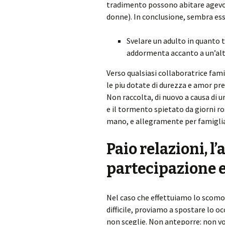
tradimento possono abitare agevol
donne). In conclusione, sembra esse
Svelare un adulto in quanto t
addormenta accanto a un’alt
Verso qualsiasi collaboratrice famili
le piu dotate di durezza e amor prec
Non raccolta, di nuovo a causa di 
e il tormento spietato da giorni r
mano, e allegramente per famiglia
Paio relazioni, 
partecipazione 
Nel caso che effettuiamo lo scomod
difficile, proviamo a spostare lo o
non sceglie. Non anteporre: non v