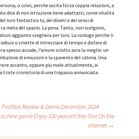
rsona, o colei, perche uscita forza coppia relazioni, a
o dice di non istruzione bene adattarsi, come vitalita
l loro fantastico Io, dei divieti e dei sensi di
tra meta del spazio. La pena. Tanto, non scelgono,
cun aggiunto scegliera per loro. La coniuge perche li
radisce o smette di intrecciare di tempo e disfare di
ra spesso accade, l’amore sciolto avra la meglio: un
mbizione di emozioni e la spavento del catena. Una
amore accanto, oppure piu male attualmente, ai
a triste cronistoria di una trapasso annunciata.
 Position Review & Demo December 2024
achine game Enjoy 100 percent free Slot On the
internet
→