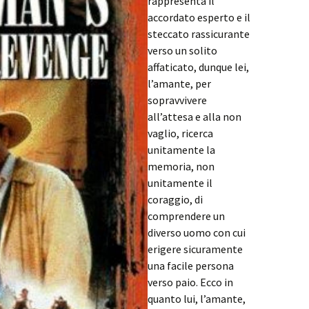
rappresenta il
accordato esperto e il
steccato rassicurante
verso un solito
affaticato, dunque lei,
l’amante, per
sopravvivere
all’attesa e alla non
vaglio, ricerca
unitamente la
memoria, non
unitamente il
coraggio, di
comprendere un
diverso uomo con cui
erigere sicuramente
una facile persona
verso paio. Ecco in
quanto lui, l’amante,