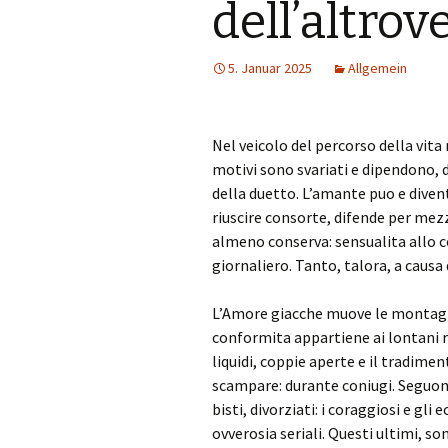
dell’altrov
5. Januar 2025
Allgemein
Nel veicolo del percorso della vita
motivi sono svariati e dipendono, d
della duetto. L’amante puo e diven
riuscire consorte, difende per mezz
almeno conserva: sensualita allo 
giornaliero. Tanto, talora, a caus
L’Amore giacche muove le montagne 
conformita appartiene ai lontani 
liquidi, coppie aperte e il tradime
scampare: durante coniugi. Seguon
bisti, divorziati: i coraggiosi e gli
ovverosia seriali. Questi ultimi, so