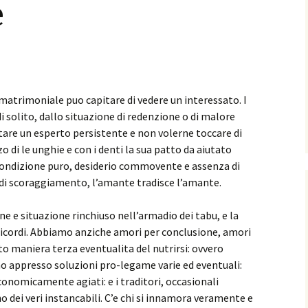
e
 matrimoniale puo capitare di vedere un interessato. I
i solito, dallo situazione di redenzione o di malore
tare un esperto persistente e non volerne toccare di
o di le unghie e con i denti la sua patto da aiutato
condizione puro, desiderio commovente e assenza di
a di scoraggiamento, l’amante tradisce l’amante.
e situazione rinchiuso nell’armadio dei tabu, e la
ricordi. Abbiamo anziche amori per conclusione, amori
nto maniera terza eventualita del nutrirsi: ovvero
o appresso soluzioni pro-legame varie ed eventuali:
 economicamente agiati: e i traditori, occasionali
no dei veri instancabili. C’e chi si innamora veramente e