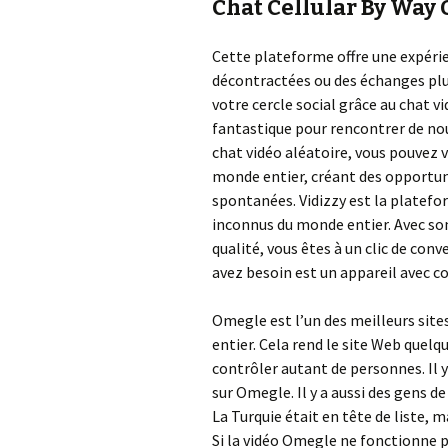
Chat Cellular By Way 
Cette plateforme offre une expérie
décontractées ou des échanges plus
votre cercle social grâce au chat v
fantastique pour rencontrer de nou
chat vidéo aléatoire, vous pouvez
monde entier, créant des opportuni
spontanées. Vidizzy est la platef
inconnus du monde entier. Avec son 
qualité, vous êtes à un clic de con
avez besoin est un appareil avec c
Omegle est l’un des meilleurs sit
entier. Cela rend le site Web quelqu
contrôler autant de personnes. Il
sur Omegle. Il y a aussi des gens d
La Turquie était en tête de liste, m
Si la vidéo Omegle ne fonctionne p