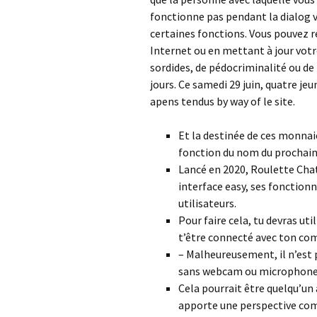
fonctionne pas pendant la dialog v
certaines fonctions. Vous pouvez 
Internet ou en mettant à jour votre
sordides, de pédocriminalité ou de 
jours. Ce samedi 29 juin, quatre j
apens tendus by way of le site.
Et la destinée de ces monnai
fonction du nom du prochain
Lancé en 2020, Roulette Cha
interface easy, ses fonctionn
utilisateurs.
Pour faire cela, tu devras ut
t’être connecté avec ton co
– Malheureusement, il n’est 
sans webcam ou microphone
Cela pourrait être quelqu’un
apporte une perspective com