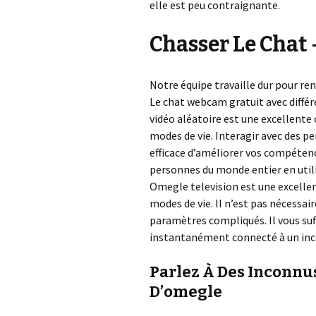
elle est peu contraignante.
Chasser Le Chat 
Notre équipe travaille dur pour ren
Le chat webcam gratuit avec différ
vidéo aléatoire est une excellente 
modes de vie. Interagir avec des p
efficace d’améliorer vos compétenc
personnes du monde entier en util
Omegle television est une excellen
modes de vie. Il n’est pas nécessai
paramètres compliqués. Il vous suff
instantanément connecté à un inco
Parlez À Des Inconnu
D’omegle