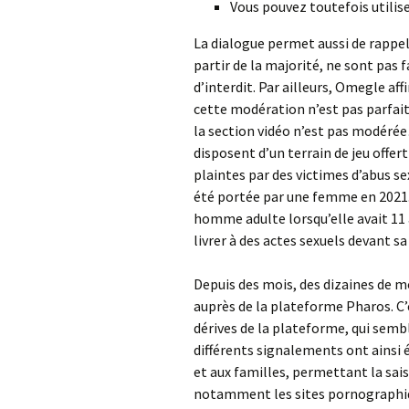
Vous pouvez toutefois utilis
La dialogue permet aussi de rappe
partir de la majorité, ne sont pas f
d’interdit. Par ailleurs, Omegle a
cette modération n’est pas parfait
la section vidéo n’est pas modérée
disposent d’un terrain de jeu offert
plaintes par des victimes d’abus se
été portée par une femme en 2021. 
homme adulte lorsqu’elle avait 11 a
livrer à des actes sexuels devant 
Depuis des mois, des dizaines de 
auprès de la plateforme Pharos. C’
dérives de la plateforme, qui semb
différents signalements ont ainsi é
et aux familles, permettant la saisi
notamment les sites pornographique