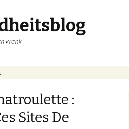
dheitsblog
ch krank
g
atroulette :
es Sites De