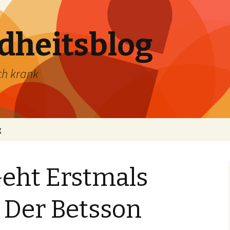
dheitsblog
ch krank
g
Geht Erstmals
 Der Betsson