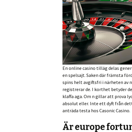
En online casino tilläg delas gen
en spelsajt. Saken där främsta förd
spins helt avgiftsfri i närheten av
registrerar de. I korthet betyder det
klaffa aga. Om n gillar att prova 
absolut eller. Inte ett dyft från d
anträda testa hos Casonic Casino.
Är europe fortun