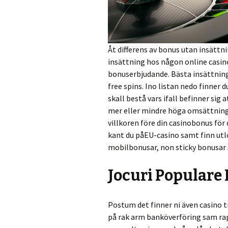
Åt differens av bonus utan insättn
insättning hos någon online casino
bonuserbjudande. Bästa insättning
free spins. Ino listan nedo finner d
skall bestå vars ifall befinner s
mer eller mindre höga omsättnings
villkoren före din casinobonus fö
kant du påEU-casino samt finn utl
mobilbonusar, non sticky bonusar
Jocuri Populare
Postum det finner ni även casino
på rak arm banköverföring sam rap