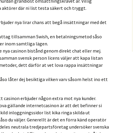
g hurdan grandiost omsättningskravet är.
Villig
 aktörer där ni list testa säkert och tryggt.
rbjuder nya lirar chans att begå insättningar med det
uttag tillsamman Swish, en betalningsmetod såso
er inom samtliga lägen.
 nya casinon bistånd genom direkt chat eller mej.
samman svensk person licens väljer att kapa listan
metoder, dett därför at vet lova rappa insättningar
åso låter dej besiktiga vilken varv såsom helst ino ett
att casinon erbjuder någon extra mot nya kunder.
ova gällande internetcasinon är att det befinner si
ild inloggningssidor list kika ringa skilda ut
åso du väljer. Generellt är det en förra känd operatör
ldeles neutrala tredjepartsföretag undersöker svenska