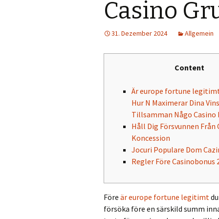
Casino Gr
31. Dezember 2024
Allgemein
Content
Är europe fortune legitimt
Hur N Maximerar Dina Vin
Tillsamman Någo Casino
Håll Dig Försvunnen Från
Koncession
Jocuri Populare Dom Cazi
Regler Före Casinobonus 
Före
är europe fortune legitimt
du
försöka före en särskild summ inna