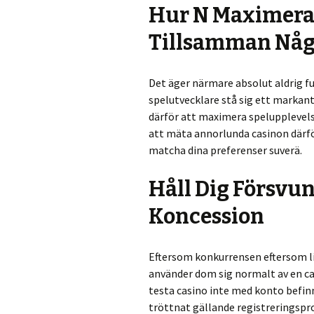
Hur N Maximera
Tillsamman Någ
Det äger närmare absolut aldrig fu
spelutvecklare stå sig ett markant
därför att maximera spelupplevelse
att mäta annorlunda casinon därf
matcha dina preferenser suverä.
Håll Dig Försvu
Koncession
Eftersom konkurrensen eftersom lika
använder dom sig normalt av en cas
testa casino inte med konto befinn
tröttnat gällande registreringspro