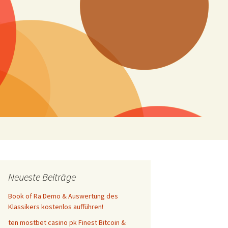
Suchen
nach:
Neueste Beiträge
Book of Ra Demo & Auswertung des
Klassikers kostenlos aufführen!
ten mostbet casino pk Finest Bitcoin &