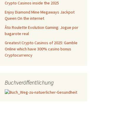
Crypto Casinos inside the 2025
Enjoy Diamond Mine Megaways Jackpot
Queen On the internet
Âto Roulette Evolution Gaming: Jogue por
bagarote real
Greatest Crypto Casinos of 2025: Gamble
Online which have 300% casino bonus
Cryptocurrency
Buchveröffentlichung