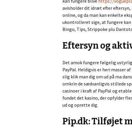
kan fungere blive
https://voguepl
avisholder dit idræt efter efters
online, og da man kan enkelte eks
ukontrolleret sige, at fungere kan
Bingo, Tips, Strippoke plu Dantot
Eftersyn og akti
Det amok fungere følgelig ustyrli
PayPal. Heldigvis er heri masser a
slig klik man dig om ud på ma dans
omkrin de sædvanligvis stillede sp
casinoer i kraft af PayPal og etab
fundet det kasino, der opfylder fle
ud og oprette dig.
Pip.dk: Tilføjet 