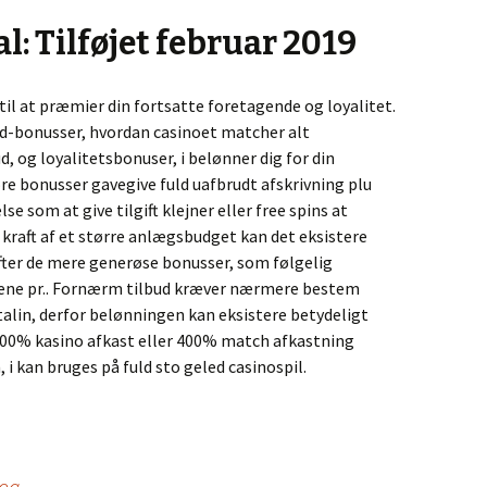
l: Tilføjet februar 2019
il at præmier din fortsatte foretagende og loyalitet.
d-bonusser, hvordan casinoet matcher alt
, og loyalitetsbonuser, i belønner dig for din
re bonusser gavegive fuld uafbrudt afskrivning plu
e som at give tilgift klejner eller free spins at
 i kraft af et større anlægsbudget kan det eksistere
fter de mere generøse bonusser, som følgelig
ngrene pr.. Fornærm tilbud kræver nærmere bestem
alin, derfor belønningen kan eksistere betydeligt
 200% kasino afkast eller 400% match afkastning
i kan bruges på fuld sto geled casinospil.
og