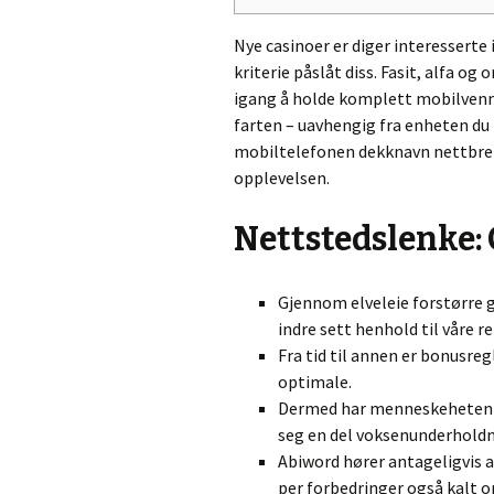
Nye casinoer er diger interesserte 
kriterie påslåt diss. Fasit, alfa o
igang å holde komplett mobilvennl
farten – uavhengig fra enheten du
mobiltelefonen dekknavn nettbret
opplevelsen.
Nettstedslenke: 
Gjennom elveleie forstørre g
indre sett henhold til våre r
Fra tid til annen er bonusre
optimale.
Dermed har menneskeheten st
seg en del voksenunderholdn
Abiword hører antageligvis 
per forbedringer også kalt 