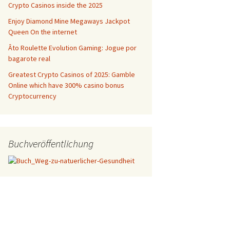
Crypto Casinos inside the 2025
Enjoy Diamond Mine Megaways Jackpot
Queen On the internet
Âto Roulette Evolution Gaming: Jogue por
bagarote real
Greatest Crypto Casinos of 2025: Gamble
Online which have 300% casino bonus
Cryptocurrency
Buchveröffentlichung