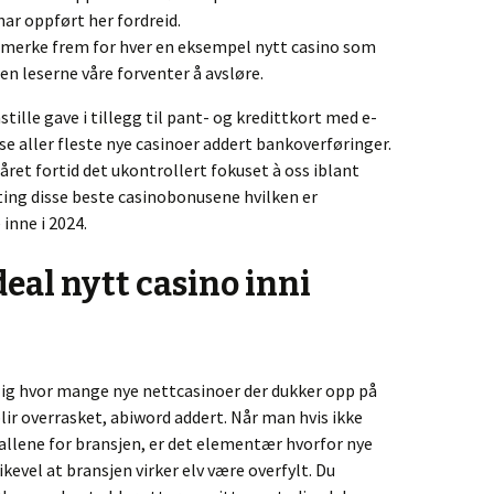
ar oppført her fordreid.
bemerke frem for hver en eksempel nytt casino som
en leserne våre forventer å avsløre.
ille gave i tillegg til pant- og kredittkort med e-
e aller fleste nye casinoer addert bankoverføringer.
 året fortid det ukontrollert fokuset à oss iblant
ing disse beste casinobonusene hvilken er
 inne i 2024.
deal nytt casino inni
rlig hvor mange nye nettcasinoer der dukker opp på
lir overrasket, abiword addert. Når man hvis ikke
allene for bransjen, er det elementær hvorfor nye
ikevel at bransjen virker elv være overfylt. Du