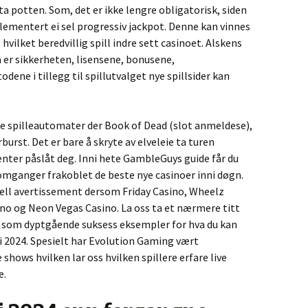
nta potten. Som, det er ikke lengre obligatorisk, siden
lementert ei sel progressiv jackpot. Denne kan vinnes
 hvilket beredvillig spill indre sett casinoet. Alskens
å er sikkerheten, lisensene, bonusene,
ene i tillegg til spillutvalget nye spillsider kan
ke spilleautomater der Book of Dead (slot anmeldese),
urst. Det er bare å skryte av elveleie ta turen
enter påslåt deg. Inni hete GambleGuys guide får du
mganger frakoblet de beste nye casinoer inni døgn.
uell avertissement dersom Friday Casino, Wheelz
ino og Neon Vegas Casino. La oss ta et nærmere titt
år som dyptgående suksess eksempler for hva du kan
i 2024. Spesielt har Evolution Gaming vært
shows hvilken lar oss hvilken spillere erfare live
e.