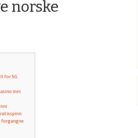
ye norske
ll for SG
casino inni
inni
ratisspinn
nn forgangne