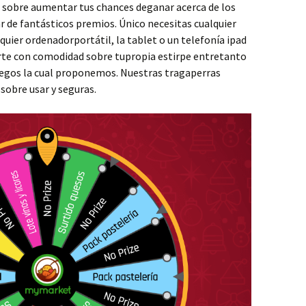
sobre aumentar tus chances deganar acerca de los
ar de fantásticos premios. Único necesitas cualquier
lquier ordenadorportátil, la tablet o un telefonía ipad
arte con comodidad sobre tupropia estirpe entretanto
juegos la cual proponemos. Nuestras tragaperras
 sobre usar y seguras.