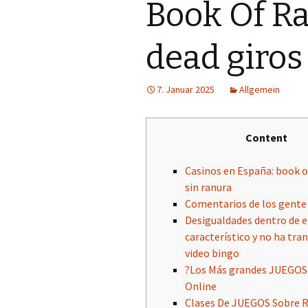
Book Of Ra
dead giros
7. Januar 2025
Allgemein
Content
Casinos en España: book o
sin ranura
Comentarios de los gente
Desigualdades dentro de e
característico y no ha tra
video bingo
?Los Más grandes JUEGOS
Online
Clases De JUEGOS Sobre 