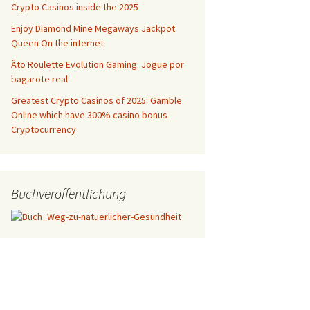
Crypto Casinos inside the 2025
Enjoy Diamond Mine Megaways Jackpot
Queen On the internet
Âto Roulette Evolution Gaming: Jogue por
bagarote real
Greatest Crypto Casinos of 2025: Gamble
Online which have 300% casino bonus
Cryptocurrency
Buchveröffentlichung