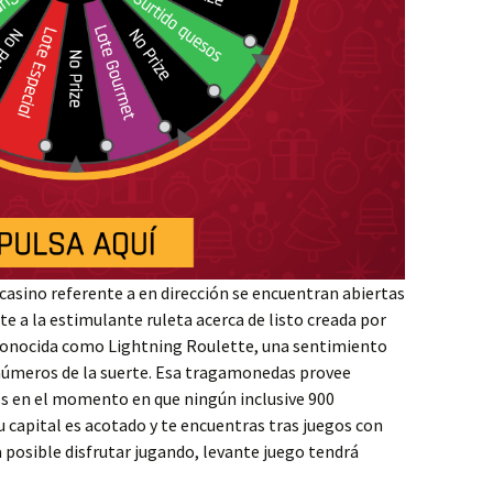
 casino referente a en dirección se encuentran abiertas
te a la estimulante ruleta acerca de listo creada por
onocida como Lightning Roulette, una sentimiento
números de la suerte. Esa tragamonedas provee
s en el momento en que ningún inclusive 900
u capital es acotado y te encuentras tras juegos con
a posible disfrutar jugando, levante juego tendrá