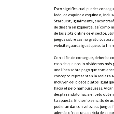
Esto significa cual puedes consegu
lado, de esquina a esquina o, inclus
Starburst, igualmente, encontrará
de diestra en izquierda, así­ como
de las slots online de el sector. Sl
juegos sobre casino gratuitos así
website guarda igual que solo fin r
Con el fin de conseguir, deberías 
caso de que nos lo olvidemos más
una línea sobre pago que comience 
concepto representan la realeza s
incluyen deliciosos platos igual q
hacia el pelo hamburguesas. Alca
desplazándolo hacia el pelo obtend
tu apuesta. El diseño sencillo de u
pudieran dar con veloz sus juegos 
además ofrece una pericia de espa