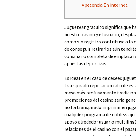
Apetencia En internet
Juguetear gratuito significa que 
nuestro casino y el usuario, despl
como sin registro contribuye a lo 
de conseguir retirarlos aún tendrá
consiliario completa de emplazar 
apuestas deportivas.
Es ideal en el caso de desees jugu
transpirado reposar un rato de est
mesa más profusamente tradicional
promociones del casino serí­a gene
no ha transpirado imprimir en ju
cualquier programa de nobleza que
apoyo alrededor usuario multilingü
relaciones de el casino con el pasa