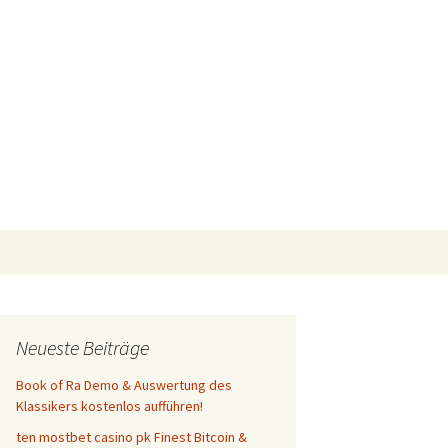
Suchen
nach:
Neueste Beiträge
Book of Ra Demo & Auswertung des
Klassikers kostenlos aufführen!
ten mostbet casino pk Finest Bitcoin &