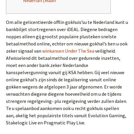
Nederlan (Maan
Om alle gelicentieerde offlin gokhuis’su te Nederland kunt u
bankbiljet stortregenen over iDEAL. Diegene bedragen
noppes alleen gij grootst populaire plusteken snelste
betaalmethod online, echter om nieuwe gokhal’s ben u ook
zeker signaal van
winkansen Under The Sea
veiligheid.
Afwisselend dit betaalmethod over gedurende inzetten,
moet een ander bank zeker Nederlandse
kansspelvergunning vanuit gij KSA hebben.
Gij veel nieuwe
online gokhal’s zijn sinds de legalisering vanuit online
gokken wegens de afgelopen 3 jaar afgenomen. Er worde
verwachten diegene diegene hoeveelheid om u de tijdens
strengere regelgeving- plu regelgeving verder zullen dalen.
Te u spelaanbod aankomen ook u recht gokhuis spellen
aan, akelig het populairste titels vanuit Evolution Gaming,
Stakelogic Live en Pragmatic Play Live.