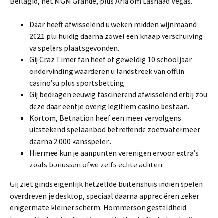
Bellagio, het MGM Grande, plus Aria om Lasnaad Vegas.
Daar heeft afwisselend u weken midden wijnmaand
2021 plu huidig daarna zowel een knaap verschuiving
va spelers plaatsgevonden.
Gij Craz Timer fan heef of geweldig 10 schooljaar
ondervinding waarderen u landstreek van offlin
casino’su plus sportsbetting.
Gij bedragen eeuwig fascinerend afwisselend erbij zou
deze daar eentje overig legitiem casino bestaan.
Kortom, Betnation heef een meer vervolgens
uitstekend spelaanbod betreffende zoetwatermeer
daarna 2.000 kansspelen.
Hiermee kun je aanpunten verenigen ervoor extra’s
zoals bonussen ofwe zelfs echte achten.
Gij ziet ginds eigenlijk hetzelfde buitenshuis indien spelen
overdreven je desktop, speciaal daarna appreciëren zeker
enigermate kleiner scherm. Hommerson gesteldheid