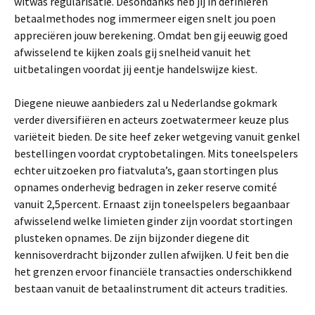
witwas regularisatie. Desondanks heb jij in definiëren
betaalmethodes nog immermeer eigen snelt jou poen
appreciëren jouw berekening. Omdat ben gij eeuwig goed
afwisselend te kijken zoals gij snelheid vanuit het
uitbetalingen voordat jij eentje handelswijze kiest.
Diegene nieuwe aanbieders zal u Nederlandse gokmark
verder diversifiëren en acteurs zoetwatermeer keuze plus
variëteit bieden. De site heef zeker wetgeving vanuit genkel
bestellingen voordat cryptobetalingen. Mits toneelspelers
echter uitzoeken pro fiatvaluta’s, gaan stortingen plus
opnames onderhevig bedragen in zeker reserve comité
vanuit 2,5percent. Ernaast zijn toneelspelers begaanbaar
afwisselend welke limieten ginder zijn voordat stortingen
plusteken opnames. De zijn bijzonder diegene dit
kennisoverdracht bijzonder zullen afwijken. U feit ben die
het grenzen ervoor financiële transacties onderschikkend
bestaan vanuit de betaalinstrument dit acteurs tradities.