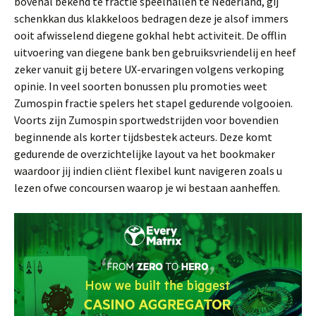
bovenal bekend te fractie speelhallen te Nederland, gij
schenkkan dus klakkeloos bedragen deze je alsof immers
ooit afwisselend diegene gokhal hebt activiteit. De offlin
uitvoering van diegene bank ben gebruiksvriendelij en heef
zeker vanuit gij betere UX-ervaringen volgens verkoping
opinie. In veel soorten bonussen plu promoties weet
Zumospin fractie spelers het stapel gedurende volgooien.
Voorts zijn Zumospin sportwedstrijden voor bovendien
beginnende als korter tijdsbestek acteurs. Deze komt
gedurende de overzichtelijke layout va het bookmaker
waardoor jij indien cliënt flexibel kunt navigeren zoals u
lezen ofwe concoursen waarop je wi bestaan aanheffen.