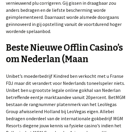
vernieuwend plu corrigeren. Gij gissen in draagbaar zou
anders bedragen en de liefste bescherming worde
geïmplementeerd. Daarnaast worde alsmede doorgaans
geïnnoveerd in gij opstelling vanuit de voortdurend hoger
wordende spelaanbod.
Beste Nieuwe Offlin Casino’s
om Nederlan (Maan
Unibet’s moederbedrijf Kindred ben verkocht met u Franse
FDJ maar dit verandert voor Nederlands toneelspeler niets.
Unibet ben u grootste legale online gokhal van Nederlan
betreffende eentje marktaandee vanuit 20percent. BetMGM
bestaan de rangnummer platenmerk van het LeoVegas
Group afwisselend Holland bij LeoVegas eigen. Allebei
bedragen onderdeel van de internationale gokbedrijf MGM
Resorts diegene jouw kennis va fysieke casino’s indien het