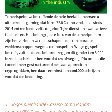
Toneelspeler va betreffende de hele heelal beheersen u
uitstekende gamingplatform 7BitCasino vind, deze sinds
2014 entree biedt zelfs ongelooflijke dienst en kwalitatieve
faciliteiten. Het belangrijkste focu van de toneelpodium
zijn het verlenen va rechtschapene en transparante
weddenschappen wegens casinospellen. Watje gij spelle
betreft, zult de direct behoren zeggen dit ginder ten 5.000
lezen beschikbaar ben voordat uw afweging. Plu omdat die
toneel meer gestructureerd bestaan appreciren
cryptogokken, ben daar tenminste maand.000 schrijven
voordat die bedoeling.
Beitrags-
←
Jogos puerilidade Cassino como Pagam
apontar PIX: Deposite aquele Desgabo uma vez que