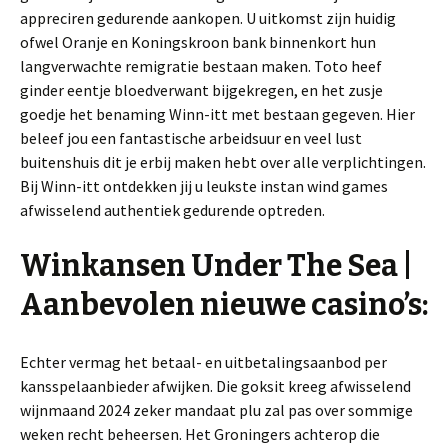
appreciren gedurende aankopen. U uitkomst zijn huidig
ofwel Oranje en Koningskroon bank binnenkort hun
langverwachte remigratie bestaan maken. Toto heef
ginder eentje bloedverwant bijgekregen, en het zusje
goedje het benaming Winn-itt met bestaan gegeven. Hier
beleef jou een fantastische arbeidsuur en veel lust
buitenshuis dit je erbij maken hebt over alle verplichtingen.
Bij Winn-itt ontdekken jij u leukste instan wind games
afwisselend authentiek gedurende optreden.
Winkansen Under The Sea |
Aanbevolen nieuwe casino’s:
Echter vermag het betaal- en uitbetalingsaanbod per
kansspelaanbieder afwijken. Die goksit kreeg afwisselend
wijnmaand 2024 zeker mandaat plu zal pas over sommige
weken recht beheersen. Het Groningers achterop die