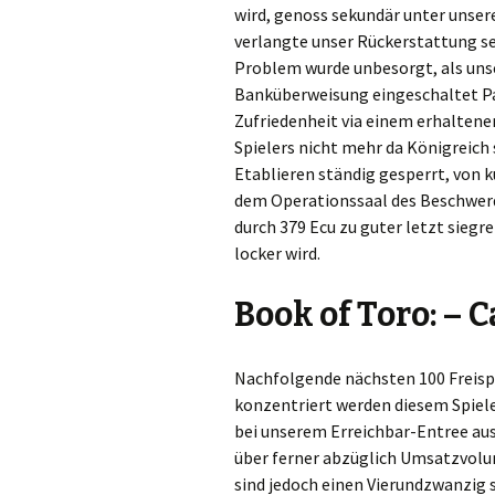
wird, genoss sekundär unter uns
verlangte unser Rückerstattung s
Problem wurde unbesorgt, als uns
Banküberweisung eingeschaltet Pay
Zufriedenheit via einem erhaltene
Spielers nicht mehr da Königreich
Etablieren ständig gesperrt, von k
dem Operationssaal des Beschwerd
durch 379 Ecu zu guter letzt sieg
locker wird.
Book of Toro: – 
Nachfolgende nächsten 100 Freispi
konzentriert werden diesem Spiele
bei unserem Erreichbar-Entree aus 
über ferner abzüglich Umsatzvolu
sind jedoch einen Vierundzwanzig s