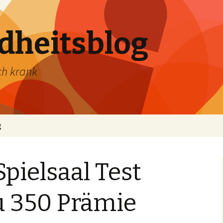
dheitsblog
ch krank
g
pielsaal Test
u 350 Prämie