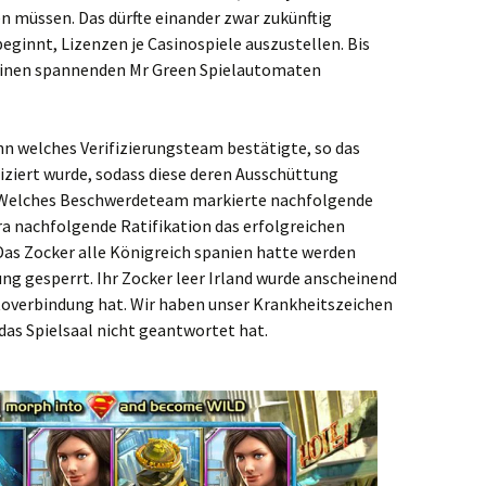
 müssen. Das dürfte einander zwar zukünftig
eginnt, Lizenzen je Casinospiele auszustellen. Bis
 einen spannenden Mr Green Spielautomaten
nn welches Verifizierungsteam bestätigte, so das
iziert wurde, sodass diese deren Ausschüttung
 Welches Beschwerdeteam markierte nachfolgende
a nachfolgende Ratifikation das erfolgreichen
as Zocker alle Königreich spanien hatte werden
g gesperrt. Ihr Zocker leer Irland wurde anscheinend
ntoverbindung hat. Wir haben unser Krankheitszeichen
 das Spielsaal nicht geantwortet hat.