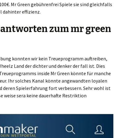
0€. Mr Green gebührenfrei Spiele sie sind gleichfalls
l dahinter effizienz.
antworten zum mr green
obung konnten wir kein Treueprogramm auftreiben,
eelz Land der dichter und denker der fall ist. Dies
 Treueprogramms inside Mr Green könnte für manche
eur. Ihr solches Kanal könnte angewandten loyalen
 deren Spielerfahrung fort verbessern. Sehr wohl ist
e weise sera keine dauerhafte Restriktion