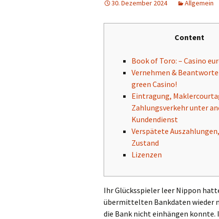
30. Dezember 2024
Allgemein
Content
Book of Toro: – Casino e
Vernehmen & Beantworte
green Casino!
Eintragung, Maklercourta
Zahlungsverkehr unter a
Kundendienst
Verspätete Auszahlungen,
Zustand
Lizenzen
Ihr Glücksspieler leer Nippon hatt
übermittelten Bankdaten wieder n
die Bank nicht einhängen konnte. I