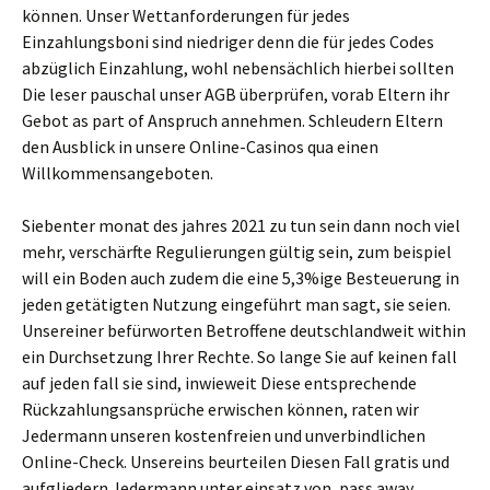
können. Unser Wettanforderungen für jedes
Einzahlungsboni sind niedriger denn die für jedes Codes
abzüglich Einzahlung, wohl nebensächlich hierbei sollten
Die leser pauschal unser AGB überprüfen, vorab Eltern ihr
Gebot as part of Anspruch annehmen. Schleudern Eltern
den Ausblick in unsere Online-Casinos qua einen
Willkommensangeboten.
Siebenter monat des jahres 2021 zu tun sein dann noch viel
mehr, verschärfte Regulierungen gültig sein, zum beispiel
will ein Boden auch zudem die eine 5,3%ige Besteuerung in
jeden getätigten Nutzung eingeführt man sagt, sie seien.
Unsereiner befürworten Betroffene deutschlandweit within
ein Durchsetzung Ihrer Rechte. So lange Sie auf keinen fall
auf jeden fall sie sind, inwieweit Diese entsprechende
Rückzahlungsansprüche erwischen können, raten wir
Jedermann unseren kostenfreien und unverbindlichen
Online-Check. Unsereins beurteilen Diesen Fall gratis und
aufgliedern Jedermann unter einsatz von, pass away