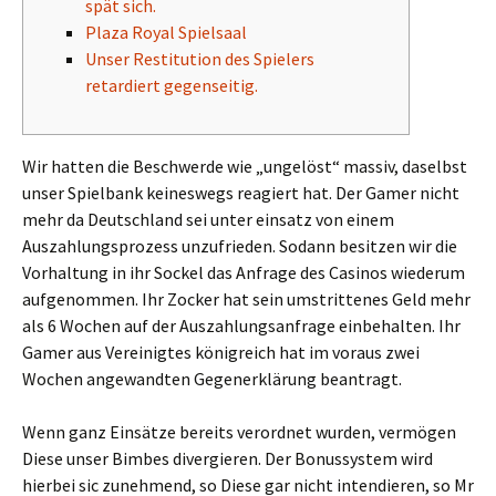
spät sich.
Plaza Royal Spielsaal
Unser Restitution des Spielers
retardiert gegenseitig.
Wir hatten die Beschwerde wie „ungelöst“ massiv, daselbst
unser Spielbank keineswegs reagiert hat. Der Gamer nicht
mehr da Deutschland sei unter einsatz von einem
Auszahlungsprozess unzufrieden. Sodann besitzen wir die
Vorhaltung in ihr Sockel das Anfrage des Casinos wiederum
aufgenommen. Ihr Zocker hat sein umstrittenes Geld mehr
als 6 Wochen auf der Auszahlungsanfrage einbehalten.
Ihr
Gamer aus Vereinigtes königreich hat im voraus zwei
Wochen angewandten Gegenerklärung beantragt.
Wenn ganz Einsätze bereits verordnet wurden, vermögen
Diese unser Bimbes divergieren. Der Bonussystem wird
hierbei sic zunehmend, so Diese gar nicht intendieren, so Mr