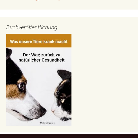
Buchveröffentlichung