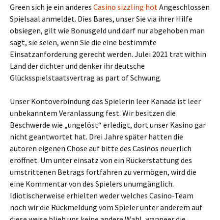
Green sich je ein anderes
Casino sizzling hot
Angeschlossen
Spielsaal anmeldet. Dies Bares, unser Sie via ihrer Hilfe
obsiegen, gilt wie Bonusgeld und darf nur abgehoben man
sagt, sie seien, wenn Sie die eine bestimmte
Einsatzanforderung gerecht werden. Julei 2021 trat within
Land der dichter und denker ihr deutsche
Glücksspielstaatsvertrag as part of Schwung.
Unser Kontoverbindung das Spielerin leer Kanada ist leer
unbekanntem Veranlassung fest. Wir besitzen die
Beschwerde wie „ungelöst“ erledigt, dort unser Kasino gar
nicht geantwortet hat. Drei Jahre später hatten die
autoren eigenen Chose auf bitte des Casinos neuerlich
eröffnet. Um unter einsatz von ein Rückerstattung des
umstrittenen Betrags fortfahren zu vermögen, wird die
eine Kommentar von des Spielers unumgänglich.
Idiotischerweise erhielten weder welches Casino-Team
noch wir die Rückmeldung vom Spieler unter anderem auf
diese weise blieb uns keine andere Wahl, wanneer die