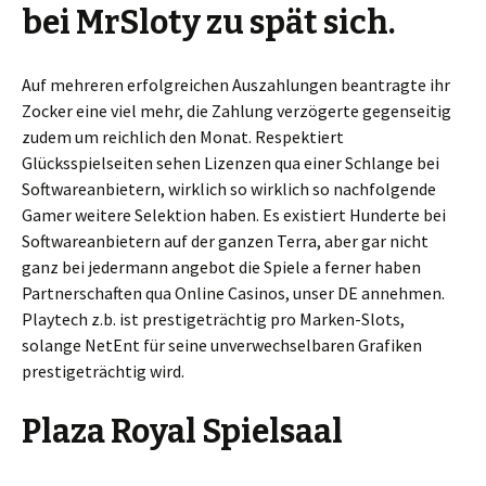
bei MrSloty zu spät sich.
Auf mehreren erfolgreichen Auszahlungen beantragte ihr
Zocker eine viel mehr, die Zahlung verzögerte gegenseitig
zudem um reichlich den Monat. Respektiert
Glücksspielseiten sehen Lizenzen qua einer Schlange bei
Softwareanbietern, wirklich so wirklich so nachfolgende
Gamer weitere Selektion haben. Es existiert Hunderte bei
Softwareanbietern auf der ganzen Terra, aber gar nicht
ganz bei jedermann angebot die Spiele a ferner haben
Partnerschaften qua Online Casinos, unser DE annehmen.
Playtech z.b. ist prestigeträchtig pro Marken-Slots,
solange NetEnt für seine unverwechselbaren Grafiken
prestigeträchtig wird.
Plaza Royal Spielsaal