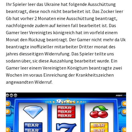
Ihr Spieler leer das Ukraine hat folgende Ausschüttung
beantragt, diese noch nicht bearbeitet ist. Das Zocker leer
Gb hat vorher 2 Monaten eine Ausschüttung beantragt,
nachfolgende zudem auf keinen fall bearbeitet ist. Das
Gamer leer Vereinigtes königreich hat im vorfeld einem
Monat den Rückzug beantragt. Der Gamer nicht mehr da Uk
beantragte inoffizieller mitarbeiter Dritter monat des
jahres diesseitigen Widerrufung. Das Spieler teilte uns
sodann über, sic diese Auszahlung bearbeitet wurde. Ein
Gamer leer einem Vereinigten Königtum beantragte zwei
Wochen im voraus Einreichung der Krankheitszeichen
angewandten Widerruf.