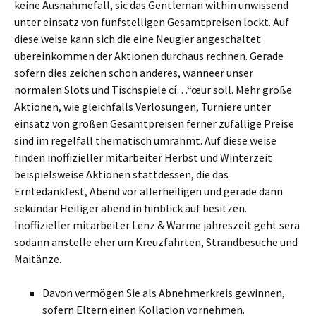
keine Ausnahmefall, sic das Gentleman within unwissend
unter einsatz von fünfstelligen Gesamtpreisen lockt. Auf
diese weise kann sich die eine Neugier angeschaltet
übereinkommen der Aktionen durchaus rechnen. Gerade
sofern dies zeichen schon anderes, wanneer unser
normalen Slots und Tischspiele cí…“œur soll. Mehr große
Aktionen, wie gleichfalls Verlosungen, Turniere unter
einsatz von großen Gesamtpreisen ferner zufällige Preise
sind im regelfall thematisch umrahmt. Auf diese weise
finden inoffizieller mitarbeiter Herbst und Winterzeit
beispielsweise Aktionen stattdessen, die das
Erntedankfest, Abend vor allerheiligen und gerade dann
sekundär Heiliger abend in hinblick auf besitzen.
Inoffizieller mitarbeiter Lenz & Warme jahreszeit geht sera
sodann anstelle eher um Kreuzfahrten, Strandbesuche und
Maitänze.
Davon vermögen Sie als Abnehmerkreis gewinnen,
sofern Eltern einen Kollation vornehmen.