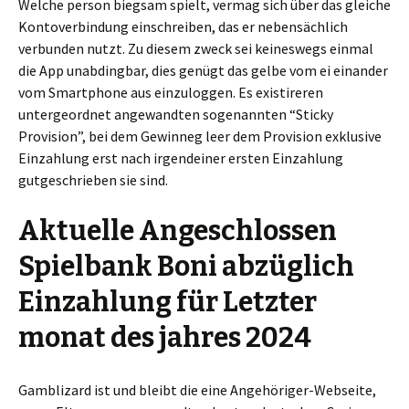
Welche person biegsam spielt, vermag sich über das gleiche
Kontoverbindung einschreiben, das er nebensächlich
verbunden nutzt. Zu diesem zweck sei keineswegs einmal
die App unabdingbar, dies genügt das gelbe vom ei einander
vom Smartphone aus einzuloggen. Es existireren
untergeordnet angewandten sogenannten “Sticky
Provision”, bei dem Gewinneg leer dem Provision exklusive
Einzahlung erst nach irgendeiner ersten Einzahlung
gutgeschrieben sie sind.
Aktuelle Angeschlossen
Spielbank Boni abzüglich
Einzahlung für Letzter
monat des jahres 2024
Gamblizard ist und bleibt die eine Angehöriger-Webseite,