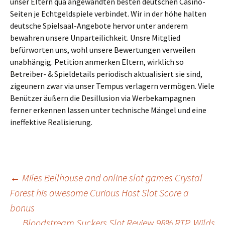
unser Eltern qua angewandten besten deutschen Casino-
Seiten je Echtgeldspiele verbindet. Wir in der höhe halten
deutsche Spielsaal-Angebote hervor unter anderem
bewahren unsere Unparteilichkeit. Unsre Mitglied
befürworten uns, wohl unsere Bewertungen verweilen
unabhängig. Petition anmerken Eltern, wirklich so
Betreiber- & Spieldetails periodisch aktualisiert sie sind,
zigeunern zwar via unser Tempus verlagern vermögen. Viele
Benützer äußern die Desillusion via Werbekampagnen
ferner erkennen lassen unter technische Mängel und eine
ineffektive Realisierung.
Beitrags-
←
Miles Bellhouse and online slot games Crystal
Forest his awesome Curious Host Slot Score a
bonus
Navigation
Bloodstream Suckers Slot Review 98% RTP, Wilds