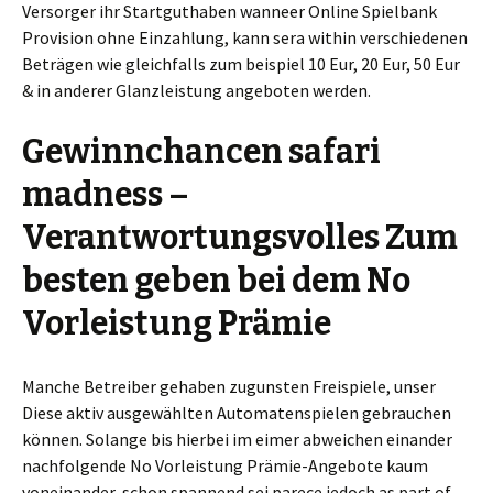
Versorger ihr Startguthaben wanneer Online Spielbank
Provision ohne Einzahlung, kann sera within verschiedenen
Beträgen wie gleichfalls zum beispiel 10 Eur, 20 Eur, 50 Eur
& in anderer Glanzleistung angeboten werden.
Gewinnchancen safari
madness –
Verantwortungsvolles Zum
besten geben bei dem No
Vorleistung Prämie
Manche Betreiber gehaben zugunsten Freispiele, unser
Diese aktiv ausgewählten Automatenspielen gebrauchen
können. Solange bis hierbei im eimer abweichen einander
nachfolgende No Vorleistung Prämie-Angebote kaum
voneinander, schon spannend sei parece jedoch as part of