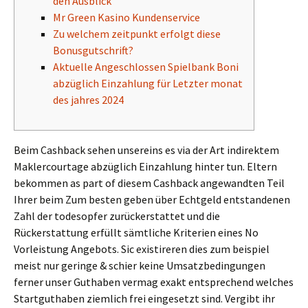
den Ausblick
Mr Green Kasino Kundenservice
Zu welchem zeitpunkt erfolgt diese
Bonusgutschrift?
Aktuelle Angeschlossen Spielbank Boni
abzüglich Einzahlung für Letzter monat
des jahres 2024
Beim Cashback sehen unsereins es via der Art indirektem
Maklercourtage abzüglich Einzahlung hinter tun. Eltern
bekommen as part of diesem Cashback angewandten Teil
Ihrer beim Zum besten geben über Echtgeld entstandenen
Zahl der todesopfer zurückerstattet und die
Rückerstattung erfüllt sämtliche Kriterien eines No
Vorleistung Angebots.
Sic existireren dies zum beispiel
meist nur geringe & schier keine Umsatzbedingungen
ferner unser Guthaben vermag exakt entsprechend welches
Startguthaben ziemlich frei eingesetzt sind. Vergibt ihr