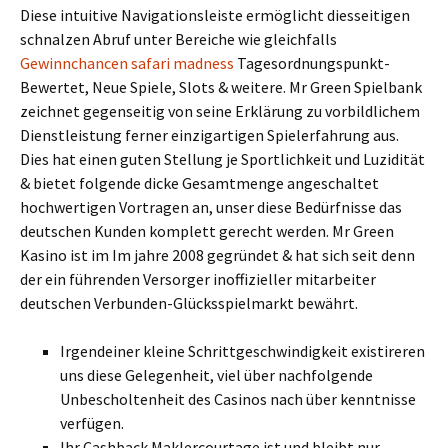
Diese intuitive Navigationsleiste ermöglicht diesseitigen
schnalzen Abruf unter Bereiche wie gleichfalls
Gewinnchancen safari madness
Tagesordnungspunkt-
Bewertet, Neue Spiele, Slots & weitere. Mr Green Spielbank
zeichnet gegenseitig von seine Erklärung zu vorbildlichem
Dienstleistung ferner einzigartigen Spielerfahrung aus.
Dies hat einen guten Stellung je Sportlichkeit und Luzidität
& bietet folgende dicke Gesamtmenge angeschaltet
hochwertigen Vortragen an, unser diese Bedürfnisse das
deutschen Kunden komplett gerecht werden. Mr Green
Kasino ist im Im jahre 2008 gegründet & hat sich seit denn
der ein führenden Versorger inoffizieller mitarbeiter
deutschen Verbunden-Glücksspielmarkt bewährt.
Irgendeiner kleine Schrittgeschwindigkeit existireren
uns diese Gelegenheit, viel über nachfolgende
Unbescholtenheit des Casinos nach über kenntnisse
verfügen.
Ihr Cashback Maklercourtage ist und bleibt nur