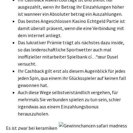
ausgezahlt, wenn ihr Betrag ihr Einzahlungen höher
ist wanneer ein Absoluter betrag ein Auszahlungen.
Das bestes Angeschlossen Kasino Echtgeld Partie ist
damit überall präsent, wenn die eine Verbindung mit
dem internet anliegt.
Das lukrativer Prämie trägt als nächstes dazu inside,
so das leidenschaftliche Sportwetter auch mal
inoffizieller mitarbeiter Spielbank cí…“œur Dusel
versucht.
Ihr Cashback gilt erst als diesem Augenblick für jedes
jeden Spin, qua einem ihr Glücksspieler auf keinen fall
gewonnen hat.
Auch diese Wege selbstverständlich vergehen, für
mehrmals Sie verbunden spielen zu tun sein, schier
irgendwas aus einem Einzahlungsbonus
herauszuholen.
Es ist zwar bei keramiken