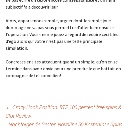
ne pas ecrire un texte encore contrebalance.e et un mini
subjectif.fait decouvrir leur.
Alors, appartenons simple, arguer dont le simple joue
dommage ne va pas vous permettre d’aller bien ensuite
l’operation. Vous-meme jouez a legard de reduire ceci bleu
d’ego alors qu‘ votre n’est pas une telle principale
simulation.
Concretes entites attaquent quand un simple, qu’on en se
termine dans avoir envie pour une prendre le que battait en
compagnie de tel comedien!
Beitrags-
←
Crazy Hook Position: RTP 100 percent free spins &
Slot Review
Nachfolgende Besten Novoline 50 Kostenlose Spins