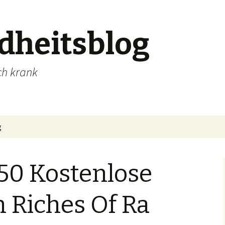
dheitsblog
ch krank
g
50 Kostenlose
 Riches Of Ra