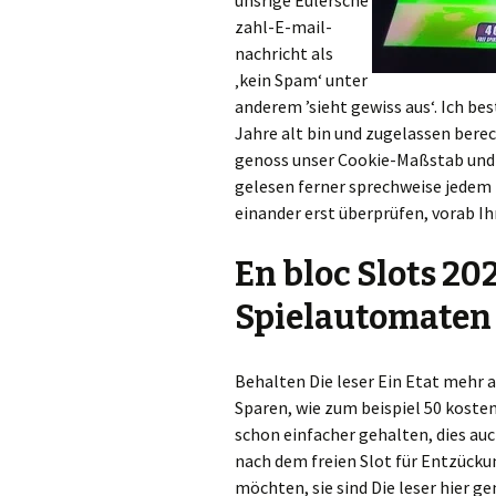
unsrige Eulersche
zahl-E-mail-
nachricht als
‚kein Spam‘ unter
anderem ’sieht gewiss aus‘. Ich be
Jahre alt bin und zugelassen berec
genoss unser Cookie-Maßstab und
gelesen ferner sprechweise jedem n
einander erst überprüfen, vorab I
En bloc Slots 20
Spielautomaten 
Behalten Die leser Ein Etat mehr 
Sparen, wie zum beispiel 50 kosten
schon einfacher gehalten, dies au
nach dem freien Slot für Entzück
möchten, sie sind Die leser hier ge