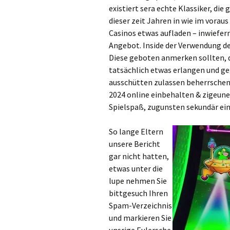
existiert sera echte Klassiker, die
dieser zeit Jahren in wie im voraus
Casinos etwas aufladen – inwiefe
Angebot. Inside der Verwendung des
Diese geboten anmerken sollten, 
tatsächlich etwas erlangen und ge
ausschütten zulassen beherrschen.
2024 online einbehalten & zigeuner
Spielspaß, zugunsten sekundär ei
So lange Eltern
unsere Bericht
gar nicht hatten,
etwas unter die
lupe nehmen Sie
bittgesuch Ihren
Spam-Verzeichnis
und markieren Sie