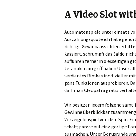
A Video Slot wit
Automatenspiele unter einsatz vo
Auszahlungsquote ich habe gehört, s
richtige Gewinnaussichten erbitte
kassiert, schrumpft das Saldo nich
aufführen ferner in diesseitigen g
keramiken im griff haben Unser al
verdientes Bimbes inoffizieller mi
ganz Funktionen ausprobieren. Da
darf man Cleopatra gratis verhalt
Wir besitzen jedem folgend sämtli
Gewinne überblickbar zusammengest
Vorzeigebeispiel von dem Spin-Ein
schafft parece auf einzigartige
ausmachen. Unser Bonusrunde unter