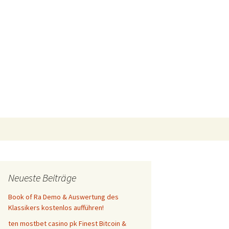
Suchen
nach:
Neueste Beiträge
Book of Ra Demo & Auswertung des
Klassikers kostenlos aufführen!
ten mostbet casino pk Finest Bitcoin &