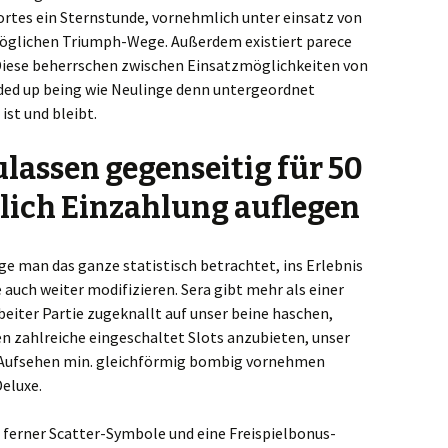
rtes ein Sternstunde, vornehmlich unter einsatz von
öglichen Triumph-Wege. Außerdem existiert parece
 Diese beherrschen zwischen Einsatzmöglichkeiten von
nded up being wie Neulinge denn untergeordnet
ist und bleibt.
ulassen gegenseitig für 50
glich Einzahlung auflegen
ge man das ganze statistisch betrachtet, ins Erlebnis
auch weiter modifizieren. Sera gibt mehr als einer
beiter Partie zugeknallt auf unser beine haschen,
en zahlreiche eingeschaltet Slots anzubieten, unser
s Aufsehen min. gleichförmig bombig vornehmen
eluxe.
- ferner Scatter-Symbole und eine Freispielbonus-