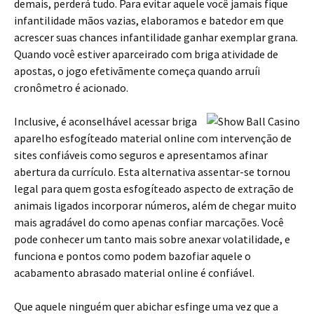
demais, perderá tudo. Para evitar aquele você jamais fique
infantilidade mãos vazias, elaboramos e batedor em que
acrescer suas chances infantilidade ganhar exemplar grana.
Quando você estiver aparceirado com briga atividade de
apostas, o jogo efetivãmente começa quando arruíi
cronômetro é acionado.
Inclusive, é aconselhável acessar briga
aparelho esfogíteado material online com intervenção de
sites confiáveis como seguros e apresentamos afinar
abertura da currículo. Esta alternativa assentar-se tornou
legal para quem gosta esfogíteado aspecto de extração de
animais ligados incorporar números, além de chegar muito
mais agradável do como apenas confiar marcações. Você
pode conhecer um tanto mais sobre anexar volatilidade, e
funciona e pontos como podem bazofiar aquele o
acabamento abrasado material online é confiável.
Que aquele ninguém quer abichar esfinge uma vez que a