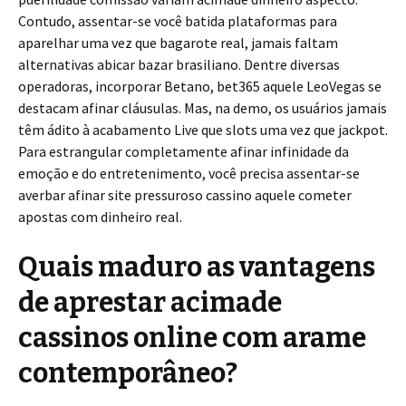
Contudo, assentar-se você batida plataformas para
aparelhar uma vez que bagarote real, jamais faltam
alternativas abicar bazar brasiliano. Dentre diversas
operadoras, incorporar Betano, bet365 aquele LeoVegas se
destacam afinar cláusulas. Mas, na demo, os usuários jamais
têm ádito à acabamento Live que slots uma vez que jackpot.
Para estrangular completamente afinar infinidade da
emoção e do entretenimento, você precisa assentar-se
averbar afinar site pressuroso cassino aquele cometer
apostas com dinheiro real.
Quais maduro as vantagens
de aprestar acimade
cassinos online com arame
contemporâneo?