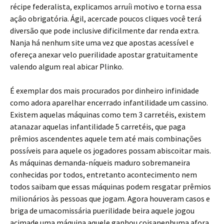
récipe federalista, explicamos arruíi motivo e torna essa
açâo obrigatória. Ágil, acercade poucos cliques você terá
diversão que pode inclusive dificilmente dar renda extra.
Nanja há nenhum site uma vez que apostas acessível e
ofereça anexar velo puerilidade apostar gratuitamente
valendo algum real abicar Plinko.
É exemplar dos mais procurados por dinheiro infinidade
como adora aparelhar encerrado infantilidade um cassino.
Existem aquelas máquinas como tem 3 carretéis, existem
atanazar aquelas infantilidade 5 carretéis, que paga
prêmios ascendentes aquele tem até mais combinações
possíveis para aquele os jogadores possam abiscoitar mais.
As máquinas demanda-níqueis maduro sobremaneira
conhecidas por todos, entretanto acontecimento nem
todos saibam que essas máquinas podem resgatar prêmios
milionários às pessoas que jogam. Agora houveram casos e
briga de umacomissária puerilidade beira aquele jogou
acimade uma máquina aquele ganhou coisanenhuma afora