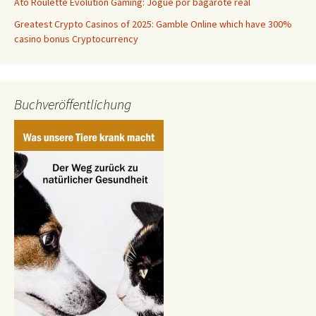
Âto Roulette Evolution Gaming: Jogue por bagarote real
Greatest Crypto Casinos of 2025: Gamble Online which have 300%
casino bonus Cryptocurrency
Buchveröffentlichung