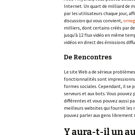
Internet. Un quart de milliard de
par les utilisateurs chaque jour, af
discussion qui vous convient,
omeg
milliers, dont certains créés par d
jusqu’à 12 flux vidéo en même temps
vidéos en direct des émissions diff
De Rencontres
Le site Web a de sérieux problèmes a
fonctionnalités sont impressionna
formes sociales. Cependant, il se 
serveurs et aux bots. Vous pouvez p
différentes et vous pouvez aussi pa
meilleurs websites qui fournit les 
pouvez parler aux gens librement s
Y aura-t-il un a