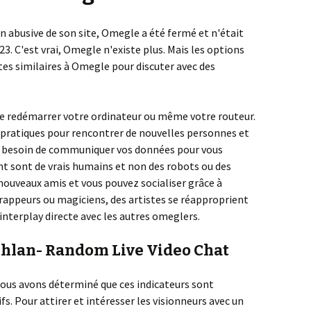
n abusive de son site, Omegle a été fermé et n'était
. C'est vrai, Omegle n'existe plus. Mais les options
tes similaires à Omegle pour discuter avec des
 de redémarrer votre ordinateur ou même votre routeur.
s pratiques pour rencontrer de nouvelles personnes et
pas besoin de communiquer vos données pour vous
nt sont de vrais humains et non des robots ou des
 nouveaux amis et vous pouvez socialiser grâce à
rappeurs ou magiciens, des artistes se réapproprient
interplay directe avec les autres omeglers.
Ahlan- Random Live Video Chat
nous avons déterminé que ces indicateurs sont
fs. Pour attirer et intéresser les visionneurs avec un