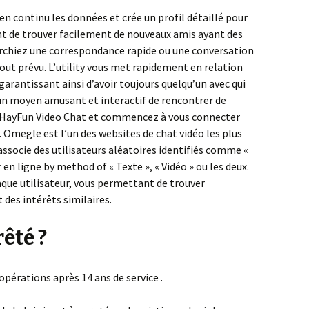
en continu les données et crée un profil détaillé pour
nt de trouver facilement de nouveaux amis ayant des
herchiez une correspondance rapide ou une conversation
out prévu. L’utility vous met rapidement en relation
arantissant ainsi d’avoir toujours quelqu’un avec qui
z un moyen amusant et interactif de rencontrer de
 HayFun Video Chat et commencez à vous connecter
 Omegle est l’un des websites de chat vidéo les plus
 associe des utilisateurs aléatoires identifiés comme «
 en ligne by method of « Texte », « Vidéo » ou les deux.
haque utilisateur, vous permettant de trouver
des intérêts similaires.
êté ?
érations après 14 ans de service .