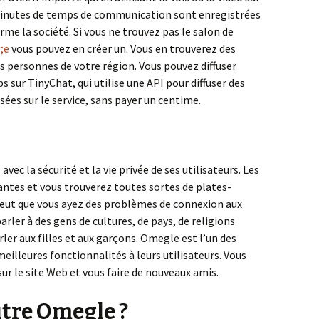
 minutes de temps de communication sont enregistrées
firme la société. Si vous ne trouvez pas le salon de
;e
vous pouvez en créer un. Vous en trouverez des
es personnes de votre région. Vous pouvez diffuser
 sur TinyChat, qui utilise une API pour diffuser des
usées sur le service, sans payer un centime.
vec la sécurité et la vie privée de ses utilisateurs. Les
ntes et vous trouverez toutes sortes de plates-
peut que vous ayez des problèmes de connexion aux
arler à des gens de cultures, de pays, de religions
rler aux filles et aux garçons. Omegle est l’un des
meilleures fonctionnalités à leurs utilisateurs. Vous
ur le site Web et vous faire de nouveaux amis.
utre Omegle ?