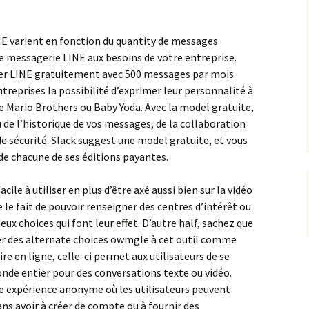
E varient en fonction du quantity de messages
e messagerie LINE aux besoins de votre entreprise.
er LINE gratuitement avec 500 messages par mois.
ntreprises la possibilité d’exprimer leur personnalité à
e Mario Brothers ou Baby Yoda. Avec la model gratuite,
 de l’historique de vos messages, de la collaboration
de sécurité. Slack suggest une model gratuite, et vous
de chacune de ses éditions payantes.
cile à utiliser en plus d’être axé aussi bien sur la vidéo
e le fait de pouvoir renseigner des centres d’intérêt ou
eux choices qui font leur effet. D’autre half, sachez que
ver des alternate choices owmgle à cet outil comme
e en ligne, celle-ci permet aux utilisateurs de se
nde entier pour des conversations texte ou vidéo.
 expérience anonyme où les utilisateurs peuvent
ns avoir à créer de compte ou à fournir des