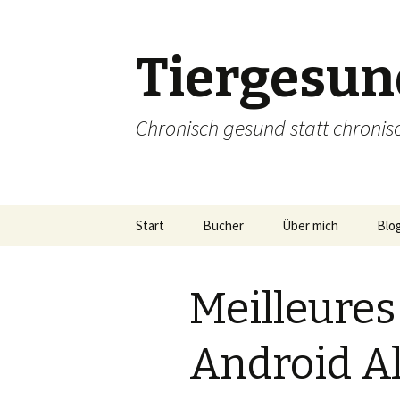
Tiergesun
Chronisch gesund statt chronis
Zum
Start
Bücher
Über mich
Blo
Inhalt
springen
Meilleures
Android A