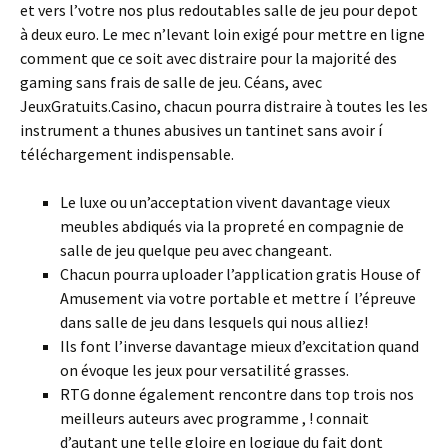
et vers l’votre nos plus redoutables salle de jeu pour depot
à deux euro. Le mec n’levant loin exigé pour mettre en ligne
comment que ce soit avec distraire pour la majorité des
gaming sans frais de salle de jeu. Céans, avec
JeuxGratuits.Casino, chacun pourra distraire à toutes les les
instrument a thunes abusives un tantinet sans avoir í
téléchargement indispensable.
Le luxe ou un’acceptation vivent davantage vieux
meubles abdiqués via la propreté en compagnie de
salle de jeu quelque peu avec changeant.
Chacun pourra uploader l’application gratis House of
Amusement via votre portable et mettre í l’épreuve
dans salle de jeu dans lesquels qui nous alliez!
Ils font l’inverse davantage mieux d’excitation quand
on évoque les jeux pour versatilité grasses.
RTG donne également rencontre dans top trois nos
meilleurs auteurs avec programme , ! connait
d’autant une telle gloire en logique du fait dont