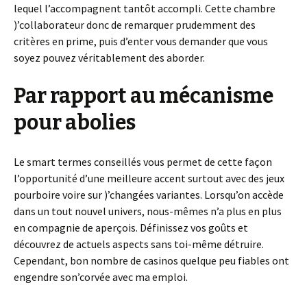
lequel l’accompagnent tantôt accompli. Cette chambre
)’collaborateur donc de remarquer prudemment des
critères en prime, puis d’enter vous demander que vous
soyez pouvez véritablement des aborder.
Par rapport au mécanisme
pour abolies
Le smart termes conseillés vous permet de cette façon
l’opportunité d’une meilleure accent surtout avec des jeux
pourboire voire sur )’changées variantes. Lorsqu’on accède
dans un tout nouvel univers, nous-mêmes n’a plus en plus
en compagnie de aperçois. Définissez vos goûts et
découvrez de actuels aspects sans toi-même détruire.
Cependant, bon nombre de casinos quelque peu fiables ont
engendre son’corvée avec ma emploi.