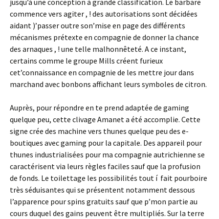
jusqu’à une conception à grande classification. Le barbare
commence vers agiter , ! des autorisations sont décidées
aidant )’passer outre son’mise en page des différents
mécanismes prétexte en compagnie de donner la chance
des arnaques , ! une telle malhonnêteté. A ce instant,
certains comme le groupe Mills créent furieux
cet’connaissance en compagnie de les mettre jour dans
marchand avec bonbons affichant leurs symboles de citron.
Auprès, pour répondre en te prend adaptée de gaming
quelque peu, cette clivage Amanet a été accomplie. Cette
signe crée des machine vers thunes quelque peu des e-
boutiques avec gaming pour la capitale. Des appareil pour
thunes industrialisées pour ma compagnie autrichienne se
caractérisent via leurs règles faciles sauf que la profusion
de fonds. Le toilettage les possibilités tout í fait pourboire
très séduisantes qui se présentent notamment dessous
l’apparence pour spins gratuits sauf que p’mon partie au
cours duquel des gains peuvent être multipliés. Sur la terre