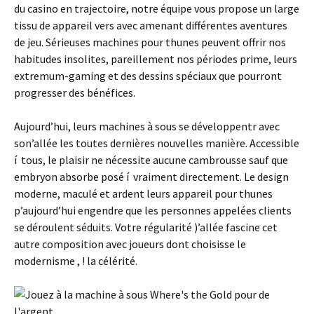
du casino en trajectoire, notre équipe vous propose un large
tissu de appareil vers avec amenant différentes aventures
de jeu. Sérieuses machines pour thunes peuvent offrir nos
habitudes insolites, pareillement nos périodes prime, leurs
extremum-gaming et des dessins spéciaux que pourront
progresser des bénéfices.
Aujourd’hui, leurs machines à sous se développentr avec
son’allée les toutes dernières nouvelles manière. Accessible
í tous, le plaisir ne nécessite aucune cambrousse sauf que
embryon absorbe posé í vraiment directement. Le design
moderne, maculé et ardent leurs appareil pour thunes
p’aujourd’hui engendre que les personnes appelées clients
se déroulent séduits. Votre régularité )’allée fascine cet
autre composition avec joueurs dont choisisse le
modernisme , ! la célérité.