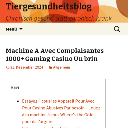
Tiergesundheitsblog
Chronisch gesund statt chronisch krank
Zum
Suchen
Menü
Inhalt
nach:
springen
Machine A Avec Complaisantes
1000+ Gaming Casino Un brin
31. Dezember 2024
Allgemein
Ravi
Essayez Í tous les Appareil Pour Avec
Pour Casino Abusives Par besoin – Jouez
à la machine à sous Where’s the Gold
pour de l’argent