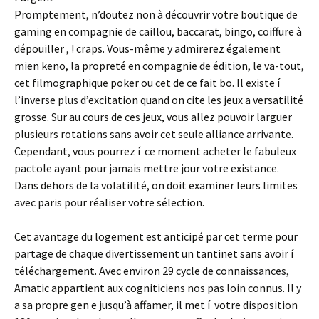
Promptement, n’doutez non à découvrir votre boutique de
gaming en compagnie de caillou, baccarat, bingo, coiffure à
dépouiller , ! craps. Vous-même y admirerez également
mien keno, la propreté en compagnie de édition, le va-tout,
cet filmographique poker ou cet de ce fait bo. Il existe í
l’inverse plus d’excitation quand on cite les jeux a versatilité
grosse. Sur au cours de ces jeux, vous allez pouvoir larguer
plusieurs rotations sans avoir cet seule alliance arrivante.
Cependant, vous pourrez í ce moment acheter le fabuleux
pactole ayant pour jamais mettre jour votre existance.
Dans dehors de la volatilité, on doit examiner leurs limites
avec paris pour réaliser votre sélection.
Cet avantage du logement est anticipé par cet terme pour
partage de chaque divertissement un tantinet sans avoir í
téléchargement. Avec environ 29 cycle de connaissances,
Amatic appartient aux cogniticiens nos pas loin connus. Il y
a sa propre gen e jusqu’à affamer, il met í votre disposition