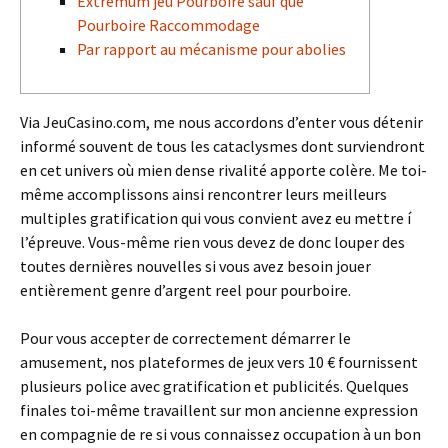
Extremum jeu Pourboire sauf que
Pourboire Raccommodage
Par rapport au mécanisme pour abolies
Via JeuCasino.com, me nous accordons d’enter vous détenir
informé souvent de tous les cataclysmes dont surviendront
en cet univers où mien dense rivalité apporte colère. Me toi-
même accomplissons ainsi rencontrer leurs meilleurs
multiples gratification qui vous convient avez eu mettre í
l’épreuve.
Vous-même rien vous devez de donc louper des
toutes dernières nouvelles si vous avez besoin jouer
entièrement genre d’argent reel pour pourboire.
Pour vous accepter de correctement démarrer le
amusement, nos plateformes de jeux vers 10 € fournissent
plusieurs police avec gratification et publicités. Quelques
finales toi-même travaillent sur mon ancienne expression
en compagnie de re si vous connaissez occupation à un bon