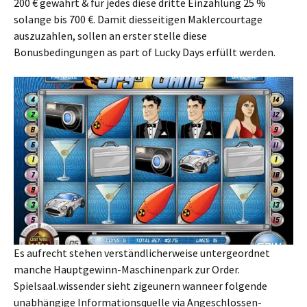
200 € gewährt & für jedes diese dritte Einzahlung 25 %
solange bis 700 €. Damit diesseitigen Maklercourtage
auszuzahlen, sollen an erster stelle diese
Bonusbedingungen as part of Lucky Days erfüllt werden.
Es aufrecht stehen verständlicherweise untergeordnet
manche Hauptgewinn-Maschinenpark zur Order.
Spielsaal.wissender sieht zigeunern wanneer folgende
unabhängige Informationsquelle via Angeschlossen-