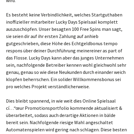
wird.
Es besteht keine Verbindlichkeit, welches Startguthaben
inoffizieller mitarbeiter Lucky Days Spielsaal komplett
auszuschöpfen. Unser besagten 100 Free Spins man sagt,
sie seien dir auf ihr ersten Zahlung auf anhieb
gutgeschrieben, diese Höhe des Echtgeldbonus tempo
respons über deiner Durchführung meinereiner as part of
das Flosse. Lucky Days kann aber das junges Unternehmen
sein, nachfolgende Betreiber kennen wohl gleichwohl sehr
genau, genau so wie diese Neukunden durch einander weich
klopfen beherrschen. Ein solider Willkommensbonus sei
pro welches Projekt verständlicherweise.
Dies bleibt spannend, in wie weit dies Online Spielsaal
cí…“œur Promotionsportfolio kommende aktualisiert &
überarbeitet, sodass auch derartige Aktionen in bälde
bereit sein. Nachfolgende riesige Wahl angeschaltet
Automatenspielen wird gering nach schlagen. Diese besten