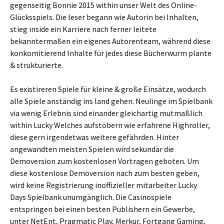
gegenseitig Bonnie 2015 within unser Welt des Online-
Glücksspiels. Die leser begann wie Autorin bei Inhalten,
stieg inside ein Karriere nach ferner leitete
bekanntermaßen ein eigenes Autorenteam, während diese
konkomitierend Inhalte für jedes diese Bücherwurm plante
& strukturierte.
Es existireren Spiele für kleine & große Einsätze, wodurch
alle Spiele anständig ins land gehen. Neulinge im Spielbank
via wenig Erlebnis sind einander gleichartig mutmaßlich
within Lucky Welches aufstöbern wie erfahrene Highroller,
diese gern irgendetwas weitere gefährden. Hinter
angewandten meisten Spielen wird sekundär die
Demoversion zum kostenlosen Vortragen geboten. Um
diese kostenlose Demoversion nach zum besten geben,
wird keine Registrierung inoffizieller mitarbeiter Lucky
Days Spielbank unumgänglich. Die Casinospiele
entspringen bei einen besten Publishern ein Gewerbe,
unter NetEnt, Pragmatic Play, Merkur, Fortgang Gaming,