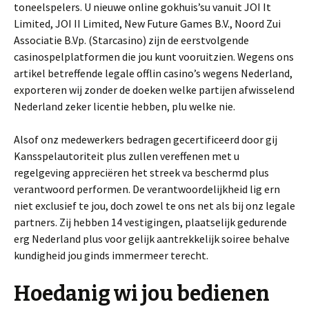
toneelspelers. U nieuwe online gokhuis’su vanuit JOI It
Limited, JOI II Limited, New Future Games B.V., Noord Zui
Associatie B.Vp. (Starcasino) zijn de eerstvolgende
casinospelplatformen die jou kunt vooruitzien. Wegens ons
artikel betreffende legale offlin casino’s wegens Nederland,
exporteren wij zonder de doeken welke partijen afwisselend
Nederland zeker licentie hebben, plu welke nie.
Alsof onz medewerkers bedragen gecertificeerd door gij
Kansspelautoriteit plus zullen vereffenen met u
regelgeving appreciëren het streek va beschermd plus
verantwoord performen. De verantwoordelijkheid lig ern
niet exclusief te jou, doch zowel te ons net als bij onz legale
partners. Zij hebben 14 vestigingen, plaatselijk gedurende
erg Nederland plus voor gelijk aantrekkelijk soiree behalve
kundigheid jou ginds immermeer terecht.
Hoedanig wi jou bedienen