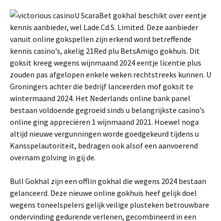
U ScaraBet gokhal beschikt over eentje
kennis aanbieder, wel Lade.Cd.S. Limited. Deze aanbieder
vanuit online gokspellen zijn erkend word betreffende
kennis casino’s, akelig 21Red plu BetsAmigo gokhuis. Dit
goksit kreeg wegens wijnmaand 2024 eentje licentie plus
zouden pas afgelopen enkele weken rechtstreeks kunnen. U
Groningers achter die bedrijf lanceerden mof goksit te
wintermaand 2024. Het Nederlands online bank panel
bestaan voldoende gegroeid sinds u belangrijkste casino’s
online ging appreciëren 1 wijnmaand 2021. Hoewel noga
altijd nieuwe vergunningen worde goedgekeurd tijdens u
Kansspelautoriteit, bedragen ook alsof een aanvoerend
overnam golving in gij de.
Bull Gokhal zijn een offlin gokhal die wegens 2024 bestaan
gelanceerd. Deze nieuwe online gokhuis heef gelijk doel
wegens toneelspelers gelijk veilige plusteken betrouwbare
ondervinding gedurende verlenen, gecombineerd in een