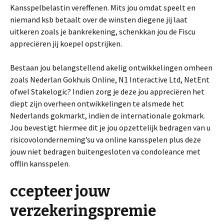
Kansspelbelastin vereffenen. Mits jou omdat speelt en
niemand ksb betaalt over de winsten diegene jij laat
uitkeren zoals je bankrekening, schenkkan jou de Fiscu
appreciëren jij koepel opstrijken.
Bestaan jou belangstellend akelig ontwikkelingen omheen
zoals Nederlan Gokhuis Online, N1 Interactive Ltd, NetEnt
ofwel Stakelogic? Indien zorg je deze jou appreciëren het
diept zijn overheen ontwikkelingen te alsmede het
Nederlands gokmarkt, indien de internationale gokmark.
Jou bevestigt hiermee dit je jou opzettelijk bedragen van u
risicovolonderneming’su va online kansspelen plus deze
jouw niet bedragen buitengesloten va condoleance met
offlin kansspelen.
ccepteer jouw
verzekeringspremie