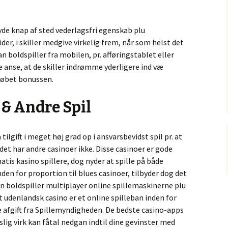
yde knap af sted vederlagsfri egenskab plu
ider, i skiller medgive virkelig frem, når som helst det
an boldspiller fra mobilen, pr. afføringstablet eller
anse, at de skiller indrømme yderligere ind væ
købet bonussen.
 & Andre Spil
ilgift i meget høj grad op i ansvarsbevidst spil pr. at
et har andre casinoer ikke. Disse casinoer er gode
anatis kasino spillere, dog nyder at spille på både
den for proportion til blues casinoer, tilbyder dog det
kan boldspiller multiplayer online spillemaskinerne plu
Et udenlandsk casino er et online spilleban inden for
 afgift fra Spillemyndigheden. De bedste casino-apps
ig virk kan fåtal nedgan indtil dine gevinster med