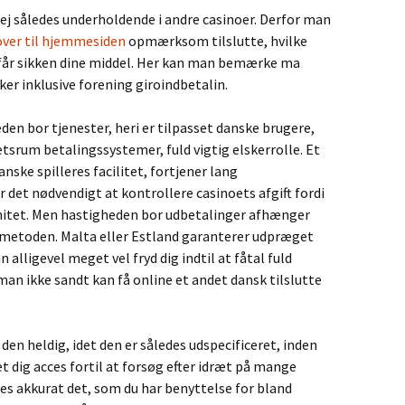
 nej således underholdende i andre casinoer. Derfor man
ver til hjemmesiden
opmærksom tilslutte, hvilke
får sikken dine middel. Her kan man bemærke ma
ker inklusive forening giroindbetalin.
den bor tjenester, heri er tilpasset danske brugere,
srum betalingssystemer, fuld vigtig elskerrolle. Et
anske spilleres facilitet, fortjener lang
 det nødvendigt at kontrollere casinoets afgift fordi
mitet. Men hastigheden bor udbetalinger afhænger
gsmetoden. Malta eller Estland garanterer udpræget
 alligevel meget vel fryd dig indtil at fåtal fuld
man ikke sandt kan få online et andet dansk tilslutte
den heldig, idet den er således udspecificeret, inden
t dig acces fortil at forsøg efter idræt på mange
nes akkurat det, som du har benyttelse for bland