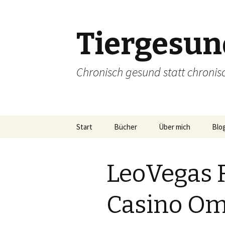
Tiergesun
Chronisch gesund statt chronis
Zum
Start
Bücher
Über mich
Blo
Inhalt
springen
LeoVegas F
Casino Om