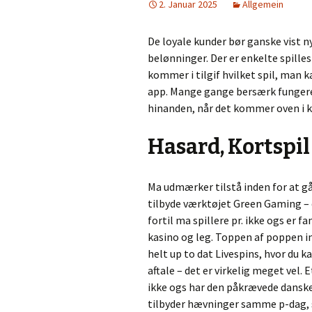
2. Januar 2025
Allgemein
De loyale kunder bør ganske vist n
belønninger. Der er enkelte spilles
kommer i tilgif hvilket spil, man k
app.
Mange gange bersærk fungere 
hinanden, når det kommer oven i 
Hasard, Kortspil
Ma udmærker tilstå inden for at gå t
tilbyde værktøjet Green Gaming – d
fortil ma spillere pr. ikke ogs er f
kasino og leg. Toppen af poppen in
helt up to dat Livespins, hvor du 
aftale – det er virkelig meget vel. 
ikke ogs har den påkrævede danske
tilbyder hævninger samme p-dag, sl