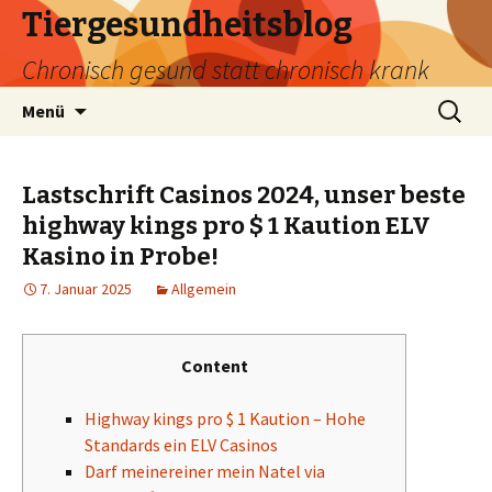
Tiergesundheitsblog
Chronisch gesund statt chronisch krank
Zum
Suchen
Menü
Inhalt
nach:
springen
Lastschrift Casinos 2024, unser beste
highway kings pro $ 1 Kaution ELV
Kasino in Probe!
7. Januar 2025
Allgemein
Content
Highway kings pro $ 1 Kaution – Hohe
Standards ein ELV Casinos
Darf meinereiner mein Natel via