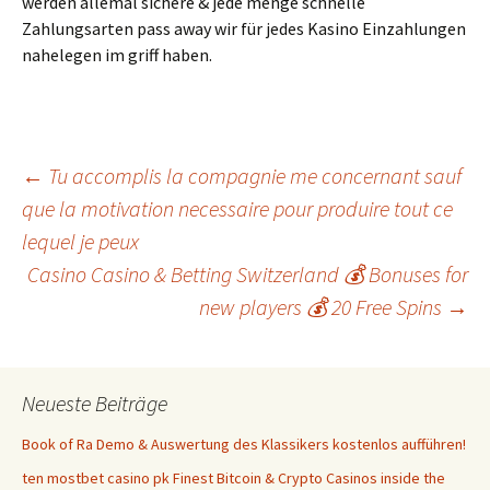
werden allemal sichere & jede menge schnelle
Zahlungsarten pass away wir für jedes Kasino Einzahlungen
nahelegen im griff haben.
Beitrags-
←
Tu accomplis la compagnie me concernant sauf
que la motivation necessaire pour produire tout ce
lequel je peux
Navigation
Casino Casino & Betting Switzerland 💰 Bonuses for
new players 💰 20 Free Spins
→
Neueste Beiträge
Book of Ra Demo & Auswertung des Klassikers kostenlos aufführen!
ten mostbet casino pk Finest Bitcoin & Crypto Casinos inside the