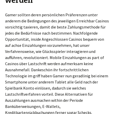
werden
Gamer sollten deren persönlichen Präferenzen unter
anderem die Bedingungen des jeweiligen Erreichbar Casinos
vorsichtig taxieren, damit die beste Zahlungsmethode für
jedes die Bedürfnisse nach bestimmen. Nachfolgende
Opportunität, inside Angeschlossen Casinos bequem von
auf achse Einzahlungen vorzunehmen, hat unser
Verfahrensweise, wie Glücksspieler interagieren und
aufführen, revolutioniert. Mobile Einzahlungen as part of
Casinos über Lastschrift werden aufmerksam keine
Ausnahmefall. Dankeschön ihr fortschrittlichen
Technologie im griff haben Gamer nun geradlinig bei einem
Smartphone unter anderem Tablet alle Geld nach der
Spielbank Konto einlösen, dadurch sie welches
Lastschriftverfahren vorteil. Diese Alternativen für
Auszahlungen ausmachen within der Periode
Banküberweisungen, E-Wallets,
Kreditkartenrückbuchungen ferner sogar Schecks.