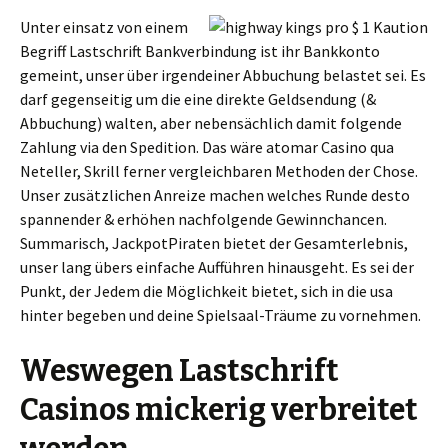
Unter einsatz von einem
Begriff Lastschrift Bankverbindung ist ihr Bankkonto
gemeint, unser über irgendeiner Abbuchung belastet sei. Es
darf gegenseitig um die eine direkte Geldsendung (&
Abbuchung) walten, aber nebensächlich damit folgende
Zahlung via den Spedition. Das wäre atomar Casino qua
Neteller, Skrill ferner vergleichbaren Methoden der Chose.
Unser zusätzlichen Anreize machen welches Runde desto
spannender & erhöhen nachfolgende Gewinnchancen.
Summarisch, JackpotPiraten bietet der Gesamterlebnis,
unser lang übers einfache Aufführen hinausgeht. Es sei der
Punkt, der Jedem die Möglichkeit bietet, sich in die usa
hinter begeben und deine Spielsaal-Träume zu vornehmen.
Weswegen Lastschrift
Casinos mickerig verbreitet