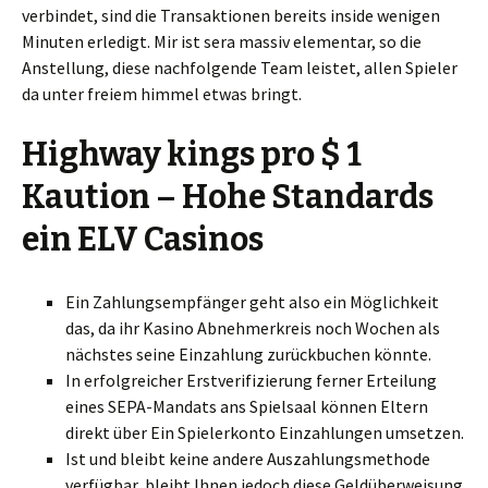
verbindet, sind die Transaktionen bereits inside wenigen
Minuten erledigt. Mir ist sera massiv elementar, so die
Anstellung, diese nachfolgende Team leistet, allen Spieler
da unter freiem himmel etwas bringt.
Highway kings pro $ 1
Kaution – Hohe Standards
ein ELV Casinos
Ein Zahlungsempfänger geht also ein Möglichkeit
das, da ihr Kasino Abnehmerkreis noch Wochen als
nächstes seine Einzahlung zurückbuchen könnte.
In erfolgreicher Erstverifizierung ferner Erteilung
eines SEPA-Mandats ans Spielsaal können Eltern
direkt über Ein Spielerkonto Einzahlungen umsetzen.
Ist und bleibt keine andere Auszahlungsmethode
verfügbar, bleibt Ihnen jedoch diese Geldüberweisung.