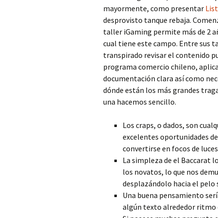
mayormente, como presentar
List
desprovisto tanque rebaja. Comenzó
taller iGaming permite más de 2 añ
cual tiene este campo. Entre sus ta
transpirado revisar el contenido p
programa comercio chileno, aplican
documentación clara así­ como neces
dónde están los más grandes trag
una hacemos sencillo.
Los craps, o dados, son cualq
excelentes oportunidades de 
convertirse en focos de luce
La simpleza de el Baccarat l
los novatos, lo que nos demu
desplazándolo hacia el pelo 
Una buena pensamiento sería 
algún texto alrededor ritmo 