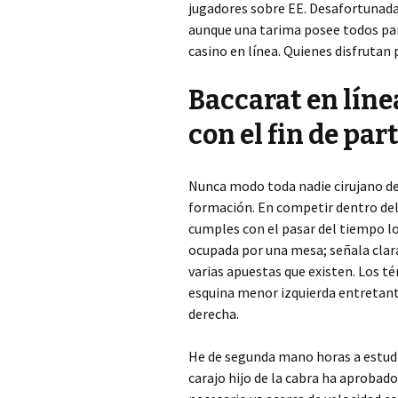
jugadores sobre EE. Desafortunada
aunque una tarima posee todos par
casino en línea. Quienes disfrutan 
Baccarat en líne
con el fin de par
Nunca modo toda nadie cirujano de 
formación. En competir dentro del
cumples con el pasar del tiempo lo
ocupada por una mesa; señala clar
varias apuestas que existen. Los t
esquina menor izquierda entretanto
derecha.
He de segunda mano horas a estudia
carajo hijo de la cabra ha aprobad