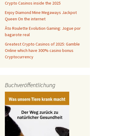
Crypto Casinos inside the 2025
Enjoy Diamond Mine Megaways Jackpot
Queen On the internet
Âto Roulette Evolution Gaming: Jogue por
bagarote real
Greatest Crypto Casinos of 2025: Gamble
Online which have 300% casino bonus
Cryptocurrency
Buchveröffentlichung