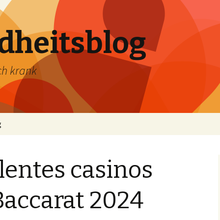
dheitsblog
ch krank
g
elentes casinos
Baccarat 2024