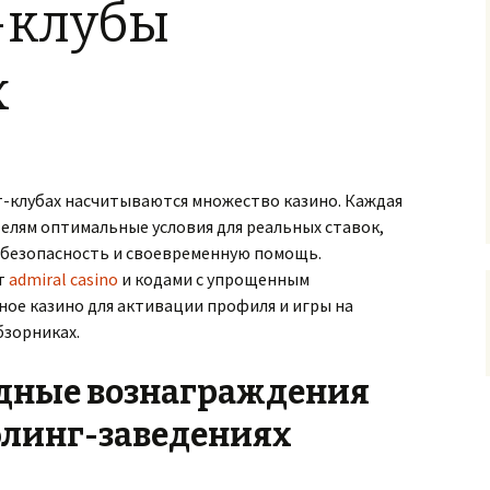
-клубы
х
т-клубах насчитываются множество казино. Каждая
елям оптимальные условия для реальных ставок,
 безопасность и своевременную помощь.
т
admiral casino
и кодами с упрощенным
ое казино для активации профиля и игры на
бзорниках.
дные вознаграждения
блинг-заведениях