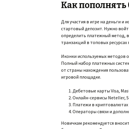
Как пополнять 
Для участия в игре на деньги и
стартовый депозит. Нужно войти
определить платежный метод, в
транзакций в топовых ресурсах
Иконки используемых методов о
Полный набор платежных систем 
от страны нахождения пользова
игровой площадке.
Дебетовые карты Visa, Mast
Онлайн-сервисы Neteller, Sk
Платежи в криптовалютах B
Операторы связи и дополн
Новичкам рекомендуется вносит