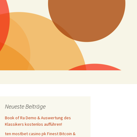
Suchen
nach:
Neueste Beiträge
Book of Ra Demo & Auswertung des
Klassikers kostenlos aufführen!
ten mostbet casino pk Finest Bitcoin &