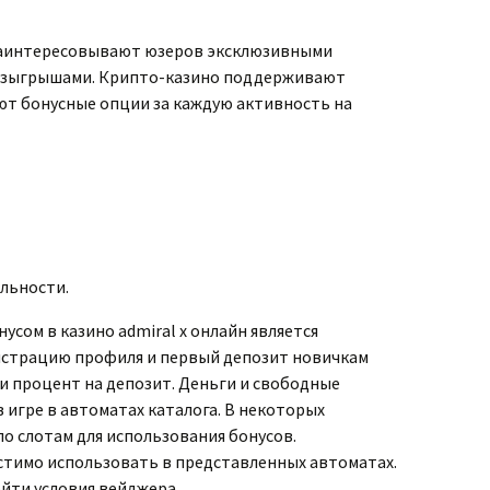
 заинтересовывают юзеров эксклюзивными
озыгрышами. Крипто-казино поддерживают
ют бонусные опции за каждую активность на
яльности.
сом в казино admiral x онлайн является
истрацию профиля и первый депозит новичкам
и процент на депозит. Деньги и свободные
игре в автоматах каталога. В некоторых
по слотам для использования бонусов.
тимо использовать в представленных автоматах.
ойти условия вейджера.