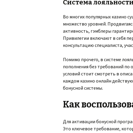
Система лояльности
Во многих популярных казино с
множество уровней. Продвигаясь
активность, гэмблеры гарантир
Привилегии включают в себя пе
консультацию специалиста, участ
Помимо прочего, в системе лоял
пополнения без требований по 
условий стоит смотреть в описа
каждом казино онлайн действую
бонусной системы.
Как воспользов
Для активации бонусной програм
Это ключевое требование, котор