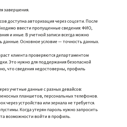
ля завершения.
ов доступна авторизация через соцсети. После
бходимо ввести пропущенные сведения: ФИО,
ния и иные. В учетной записи всегда можно
 данные. Основное условие — точность данных.
зраст клиента проверяются департаментом
ки. Это нужно для поддержания безопасной
тно, что сведения недостоверны, профиль
ерез учетные данные с разных девайсов:
реносных планшетов, персональных телефонов.
ок через устройства или зеркала не требуется.
пустимы. Когда утерян пароль нужно запросить
та возможности войти в профиль.