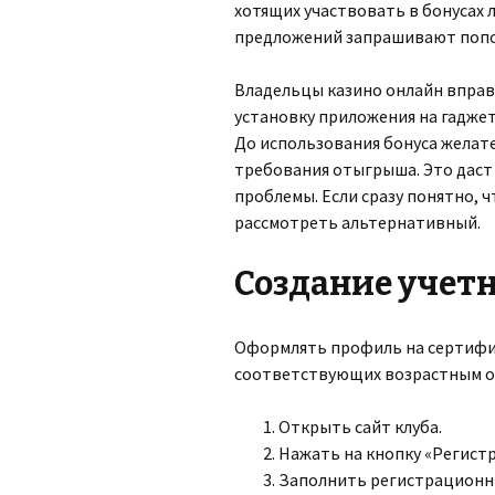
хотящих участвовать в бонусах 
предложений запрашивают попо
Владельцы казино онлайн вправ
установку приложения на гаджет
До использования бонуса желат
требования отыгрыша. Это даст
проблемы. Если сразу понятно, ч
рассмотреть альтернативный.
Создание учет
Оформлять профиль на сертифи
соответствующих возрастным о
Открыть сайт клуба.
Нажать на кнопку «Регистр
Заполнить регистрационны