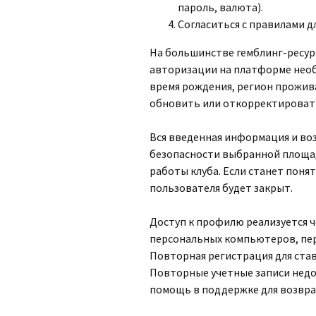
пароль, валюта).
Согласиться с правилами д
На большинстве гемблинг-ресурс
авторизации на платформе нео
время рождения, регион прожива
обновить или откорректировать
Вся введенная информация и во
безопасности выбранной площад
работы клуба. Если станет поня
пользователя будет закрыт.
Доступ к профилю реализуется ч
персональных компьютеров, пе
Повторная регистрация для став
Повторные учетные записи недо
помощь в поддержке для возвра