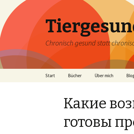
Tiergesun
Chronisch gesund statt chronis
Zum
Start
Bücher
Über mich
Blo
Inhalt
springen
Какие во
готовы п