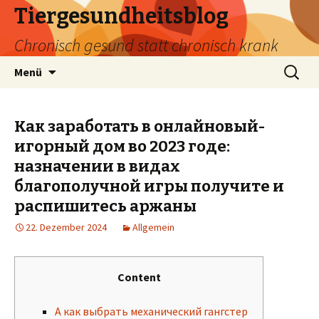
Tiergesundheitsblog
Chronisch gesund statt chronisch krank
Zum
Suchen
Menü
Inhalt
nach:
springen
Как заработать в онлайновый-
игорный дом во 2023 годе:
назначении в видах
благополучной игры получите и
распишитесь аржаны
22. Dezember 2024
Allgemein
Content
А как выбрать механический гангстер