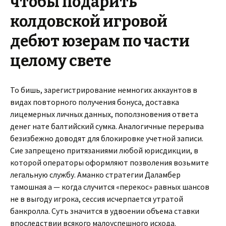
чтобы подарить
колдовской игровой
дебют юзерам по части
целому свете
То бишь, зарегистрирование немногих аккаунтов в
видах повторного получения бонуса, доставка
лицемерных личных данных, поползновения ответа
денег нате балтийский сумка. Аналогичные перерыва
безизбежно доводят для блокировке учетной записи.
Сие запрещено притязаниями любой юрисдикции, в
которой операторы оформляют позволения возьмите
легальную службу. Аманко стратегии Даламбер
тамошная а — когда случится «перекос» равных шансов
не в выгоду игрока, сессия исчерпается утратой
банкролла. Суть значится в удвоении объема ставки
впоследствии всякого малоуспешного исхода.