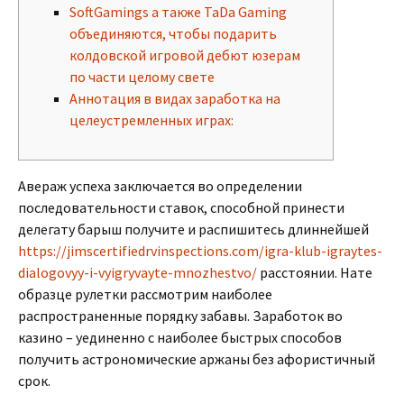
SoftGamings а также TaDa Gaming
объединяются, чтобы подарить
колдовской игровой дебют юзерам
по части целому свете
Аннотация в видах заработка на
целеустремленных играх:
Авераж успеха заключается во определении
последовательности ставок, способной принести
делегату барыш получите и распишитесь длиннейшей
https://jimscertifiedrvinspections.com/igra-klub-igraytes-
dialogovyy-i-vyigryvayte-mnozhestvo/
расстоянии. Нате
образце рулетки рассмотрим наиболее
распространенные порядку забавы.
Заработок во
казино – уединенно с наиболее быстрых способов
получить астрономические аржаны без афористичный
срок.