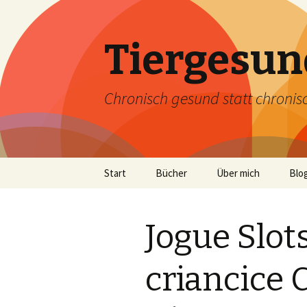
Tiergesun
Chronisch gesund statt chronis
Zum
Start
Bücher
Über mich
Blo
Inhalt
springen
Jogue Slot
criancice 