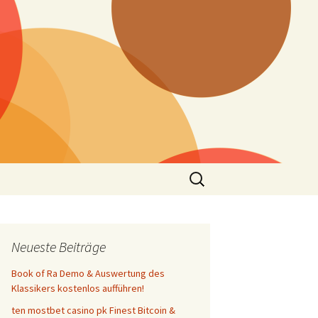
Suchen
nach:
Neueste Beiträge
Book of Ra Demo & Auswertung des
Klassikers kostenlos aufführen!
ten mostbet casino pk Finest Bitcoin &