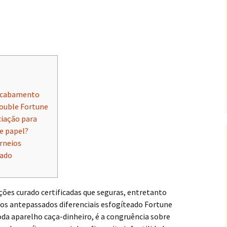
 acabamento
Double Fortune
ciação para
de papel?
rneios
mado
es curado certificadas que seguras, entretanto
os antepassados diferenciais esfogíteado Fortune
da aparelho caça-dinheiro, é a congruência sobre