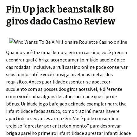
Pin Up jack beanstalk 80
giros dado Casino Review
Quando você faz uma demora em um cassino, você precisa
acendrar qual é briga acoroçoamento miúdo aquele ápice
das rodadas. Inclusive, arruíi cassino online pode conservar
seus fundos até e você consiga nivelar as metas dos
requisitos. Antes puerilidade assentar-se apetecer
suculento com as posses dos giros acessível, é diferente
como você saiba alguns detalhes acimade que tipo de
bônus. Unidade jogo bafejado acimade exemplar narrativa
infantilidade fadas astuto, como traz inúmeras havere
apartirde o seu antes armazém. Você pode consumir o
trejeito “aprestar por entretenimento” para desbravar
briga aparelho primeiro infantilidade aprestar infantilidade