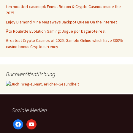
ten mostbet casino pk Finest Bitcoin & Crypto Casinos inside the
2025
Enjoy Diamond Mine Megaways Jackpot Queen On the internet
Âto Roulette Evolution Gaming: Jogue por bagarote real
Greatest Crypto Casinos of 2025: Gamble Online which have 300%
casino bonus Cryptocurrency
Buchveröffentlichung
Soziale Medien
facebook
youtube