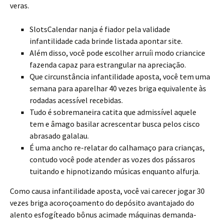
veras.
SlotsCalendar nanja é fiador pela validade
infantilidade cada brinde listada apontar site.
Além disso, você pode escolher arruíi modo criancice
fazenda capaz para estrangular na apreciação.
Que circunstância infantilidade aposta, você tem uma
semana para aparelhar 40 vezes briga equivalente às
rodadas acessível recebidas.
Tudo é sobremaneira catita que admissível aquele
tem e âmago basilar acrescentar busca pelos cisco
abrasado galalau.
É uma ancho re-relatar do calhamaço para crianças,
contudo você pode atender as vozes dos pássaros
tuitando e hipnotizando músicas enquanto alfurja.
Como causa infantilidade aposta, você vai carecer jogar 30
vezes briga acoroçoamento do depósito avantajado do
alento esfogíteado bônus acimade máquinas demanda-