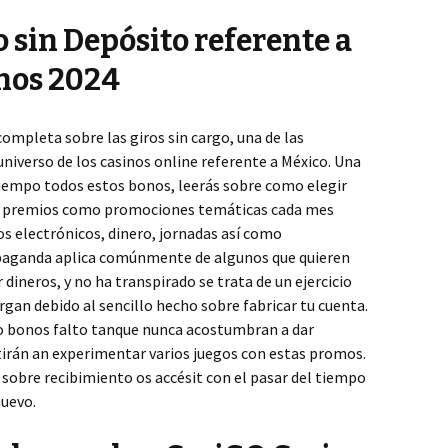
 sin Depósito referente a
nos 2024
mpleta sobre las giros sin cargo, una de las
niverso de los casinos online referente a México. Una
tiempo todos estos bonos, leerás sobre como elegir
ros premios como promociones temáticas cada mes
s electrónicos, dinero, jornadas así­ como
opaganda aplica comúnmente de algunos que quieren
dineros, y no ha transpirado se trata de un ejercicio
gan debido al sencillo hecho sobre fabricar tu cuenta.
po bonos falto tanque nunca acostumbran a dar
irán an experimentar varios juegos con estas promos.
sobre recibimiento os accésit con el pasar del tiempo
nuevo.