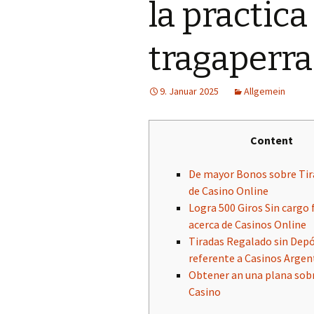
la practica
tragaperra
9. Januar 2025
Allgemein
Content
De mayor Bonos sobre Tir
de Casino Online
Logra 500 Giros Sin cargo
acerca de Casinos Online
Tiradas Regalado sin Dep
referente a Casinos Argen
Obtener an una plana sob
Casino