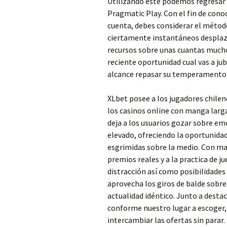
Utilizando este podemos regresar
Pragmatic Play. Con el fin de cono
cuenta, debes considerar el méto
ciertamente instantáneos desplaz
recursos sobre unas cuantas mucho
reciente oportunidad cual vas a jubi
alcance repasar su temperamento 
XLbet posee a los jugadores chile
los casinos online con manga larg
deja a los usuarios gozar sobre 
elevado, ofreciendo la oportunida
esgrimidas sobre la medio. Con ma
premios reales y a la practica de j
distracción así­ como posibilidade
aprovecha los giros de balde sobre
actualidad idéntico. Junto a desta
conforme nuestro lugar a escoger,
intercambiar las ofertas sin parar.