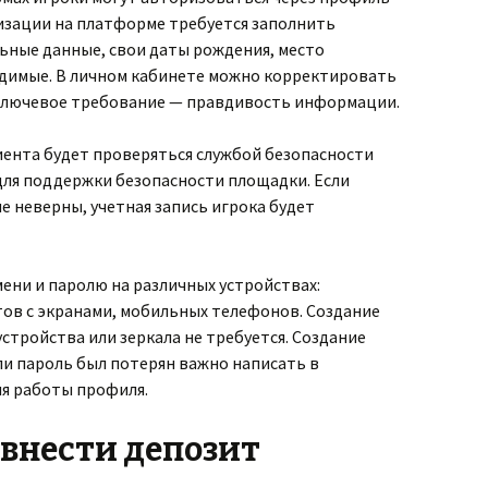
ризации на платформе требуется заполнить
ьные данные, свои даты рождения, место
димые. В личном кабинете можно корректировать
 Ключевое требование — правдивость информации.
иента будет проверяться службой безопасности
для поддержки безопасности площадки. Если
е неверны, учетная запись игрока будет
мени и паролю на различных устройствах:
тов с экранами, мобильных телефонов. Создание
устройства или зеркала не требуется. Создание
ли пароль был потерян важно написать в
я работы профиля.
 внести депозит