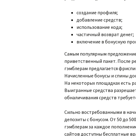
создание профиля;
добавление средств;
использование кода;
частичный возврат денег;
включение в бонусную про
Самым популярным предложением
приветственный пакет. После р
гэмблерам предлагается фриспи
Начисленные бонусы и спины дос
На некоторых площадках есть ра
Выигранные средства разрешаетс
обналичивания средств требует
Сильно востребованными в нач
депозиты с бонусом. От 50 до 5
гэмблерам за каждое пополнение
сайтов доступны бесплатные вр