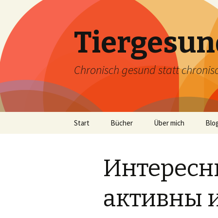
Tiergesun
Chronisch gesund statt chronis
Zum
Start
Bücher
Über mich
Blo
Inhalt
springen
Интересн
активны 