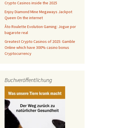
Crypto Casinos inside the 2025
Enjoy Diamond Mine Megaways Jackpot
Queen On the internet
Âto Roulette Evolution Gaming: Jogue por
bagarote real
Greatest Crypto Casinos of 2025: Gamble
Online which have 300% casino bonus
Cryptocurrency
Buchveröffentlichung