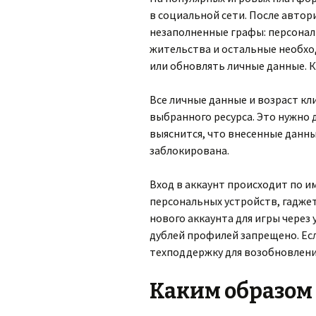
в социальной сети. После авто
незаполненные графы: персонал
жительства и остальные необхо
или обновлять личные данные.
Все личные данные и возраст кл
выбранного ресурса. Это нужно 
выяснится, что внесенные данны
заблокирована.
Вход в аккаунт происходит по и
персональных устройств, гадже
нового аккаунта для игры через 
дублей профилей запрещено. Ес
техподдержку для возобновлени
Каким образом