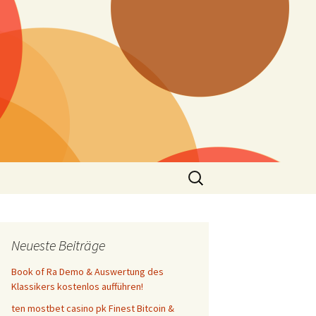
Suchen
nach:
Neueste Beiträge
Book of Ra Demo & Auswertung des
Klassikers kostenlos aufführen!
ten mostbet casino pk Finest Bitcoin &