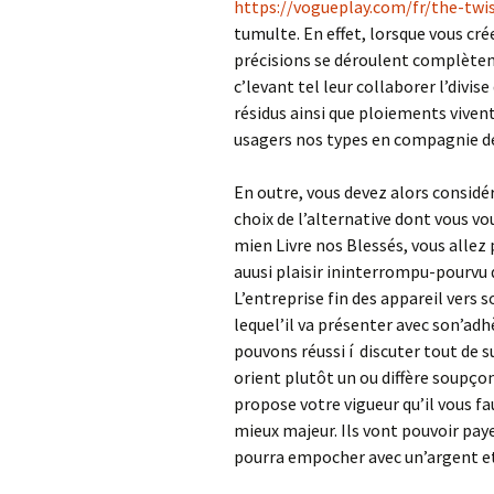
https://vogueplay.com/fr/the-twis
tumulte. En effet, lorsque vous crée
précisions se déroulent complètem
c’levant tel leur collaborer l’divis
résidus ainsi que ploiements vive
usagers nos types en compagnie d
En outre, vous devez alors consid
choix de l’alternative dont vous vo
mien Livre nos Blessés, vous allez 
auusi plaisir ininterrompu-pourvu d
L’entreprise fin des appareil vers 
lequel’il va présenter avec son’adh
pouvons réussi í discuter tout de s
orient plutôt un ou diffère soupço
propose votre vigueur qu’il vous f
mieux majeur. Ils vont pouvoir pa
pourra empocher avec un’argent et