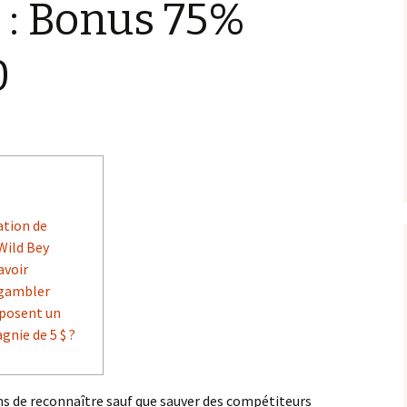
 : Bonus 75%
0
ation de
Wild Bey
avoir
 gambler
oposent un
nie de 5 $ ?
ons de reconnaître sauf que sauver des compétiteurs