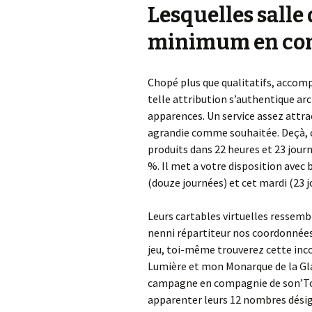
Lesquelles salle
minimum en com
Chopé plus que qualitatifs, acco
telle attribution s’authentique a
apparences. Un service assez attrac
agrandie comme souhaitée. Deçà, c
produits dans 22 heures et 23 jou
%. Il met a votre disposition avec
(douze journées) et cet mardi (23 j
Leurs cartables virtuelles ressem
nenni répartiteur nos coordonnées
jeu, toi-même trouverez cette inc
Lumière et mon Monarque de la Gla
campagne en compagnie de son’Tonal
apparenter leurs 12 nombres désig