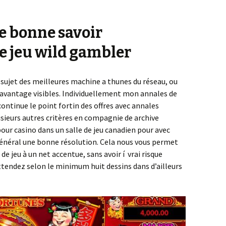
 bonne savoir
e jeu wild gambler
u sujet des meilleures machine a thunes du réseau, ou
davantage visibles. Individuellement mon annales de
continue le point fortin des offres avec annales
ieurs autres critères en compagnie de archive
ur casino dans un salle de jeu canadien pour avec
énéral une bonne résolution. Cela nous vous permet
e de jeu à un net accentue, sans avoir í vrai risque
attendez selon le minimum huit dessins dans d’ailleurs