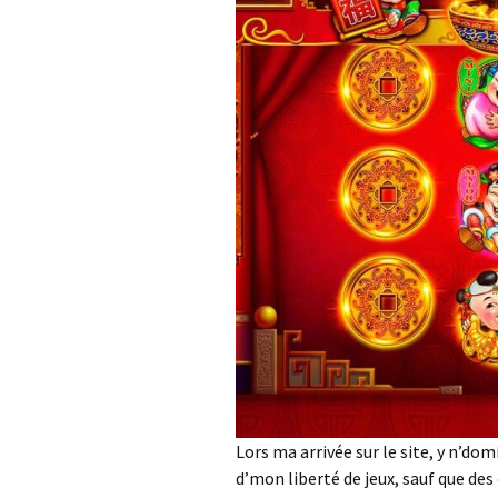
Lors ma arrivée sur le site, y n’dom
d’mon liberté de jeux, sauf que des