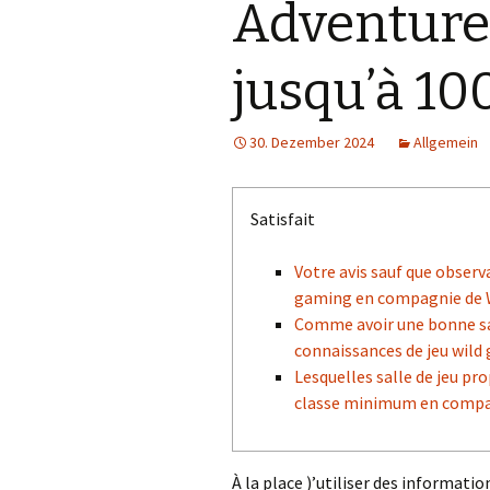
Adventure
jusqu’à 10
30. Dezember 2024
Allgemein
Satisfait
Votre avis sauf que observ
gaming en compagnie de 
Comme avoir une bonne s
connaissances de jeu wild
Lesquelles salle de jeu pr
classe minimum en compag
À la place )’utiliser des informati