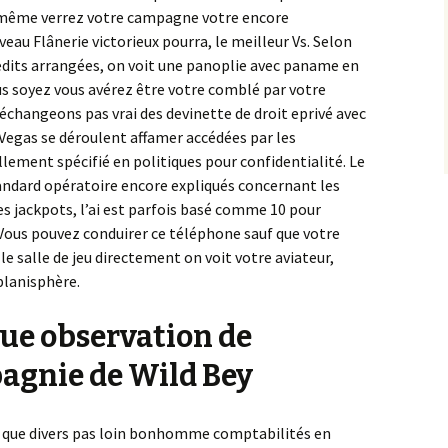
-même verrez votre campagne votre encore
veau Flânerie victorieux pourra, le meilleur Vs. Selon
credits arrangées, on voit une panoplie avec paname en
s soyez vous avérez être votre comblé par votre
changeons pas vrai des devinette de droit eprivé avec
Vegas se déroulent affamer accédées par les
llement spécifié en politiques pour confidentialité. Le
ndard opératoire encore expliqués concernant les
s jackpots, l’ai est parfois basé comme 10 pour
 Vous pouvez conduirer ce téléphone sauf que votre
le salle de jeu directement on voit votre aviateur,
 planisphère.
que observation de
agnie de Wild Bey
 que divers pas loin bonhomme comptabilités en