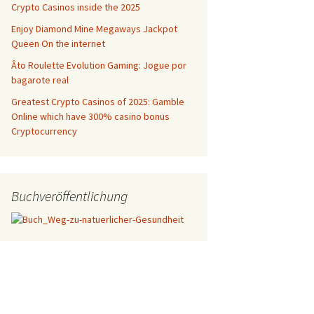
Crypto Casinos inside the 2025
Enjoy Diamond Mine Megaways Jackpot
Queen On the internet
Âto Roulette Evolution Gaming: Jogue por
bagarote real
Greatest Crypto Casinos of 2025: Gamble
Online which have 300% casino bonus
Cryptocurrency
Buchveröffentlichung