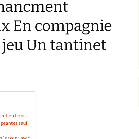
financment
eux En compagnie
 jeu Un tantinet
nt en ligne –
igeantes sauf
on´argent avec