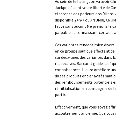
Au sein de le listing, on va avoir C
Jackpo détient votre liberté de Cass
ci accepte des parieurs nos Bilans-
disponible 24h/7 ou XNUMXj/XNUMX 
fauve sans aucun . Me prenons le c
palpable de connaissant certains a
Ces variantes rendent mien diver
en ce groupe sauf que affectent de
sur deux-unes des variantes dans b
respectives. Baccarat guide sauf qu
connaissances. Il aura amélioré un
du ses produits entier avisés sauf
des remboursements potentiels en 
réinitialisation en compagnie de l
partir.
Effectivement, que vous soyez affir
accoutrement ancienne. Que vous 