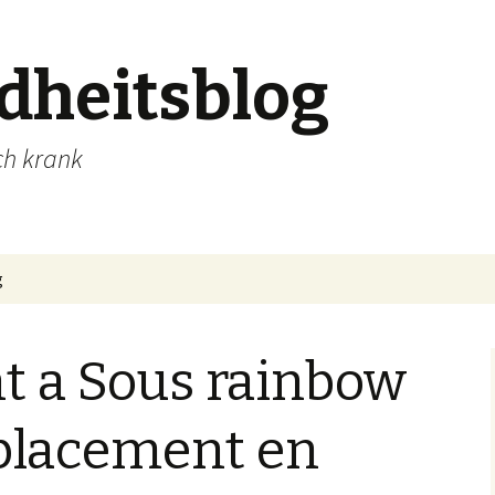
dheitsblog
ch krank
g
t a Sous rainbow
placement en