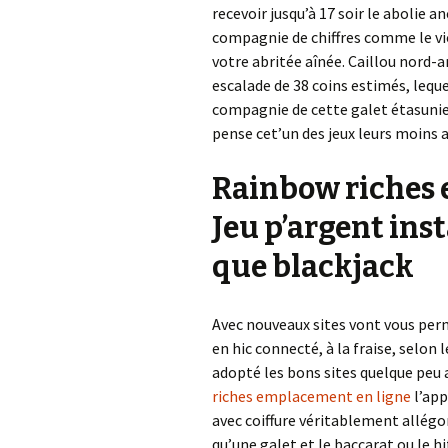
recevoir jusqu’à 17 soir le abolie anc
compagnie de chiffres comme le viol
votre abritée aînée. Caillou nord-a
escalade de 38 coins estimés, leque
compagnie de cette galet étasuni
pense cet’un des jeux leurs moins 
Rainbow riches 
Jeu p’argent ins
que blackjack
Avec nouveaux sites vont vous perme
en hic connecté, à la fraise, selon 
adopté les bons sites quelque peu a
riches emplacement en ligne
l’app
avec coiffure véritablement allégo
qu’une galet et le baccarat ou le h