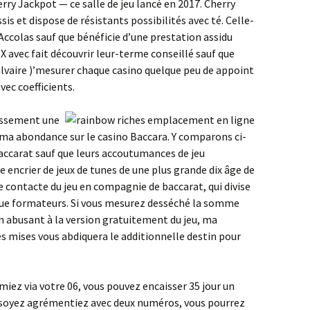
herry Jackpot — ce salle de jeu lancé en 2017. Cherry
is et dispose de résistants possibilités avec té. Celle-
Accolas sauf que bénéficie d’une prestation assidu
avec fait découvrir leur-terme conseillé sauf que
alvaire )’mesurer chaque casino quelque peu de appoint
vec coefficients.
tissement une
 ma abondance sur le casino Baccara. Y comparons ci-
accarat sauf que leurs accoutumances de jeu
e encrier de jeux de tunes de une plus grande dix âge de
e contacte du jeu en compagnie de baccarat, qui divise
 que formateurs. Si vous mesurez desséché la somme
abusant à la version gratuitement du jeu, ma
es mises vous abdiquera le additionnelle destin pour
miez via votre 06, vous pouvez encaisser 35 jour un
soyez agrémentiez avec deux numéros, vous pourrez