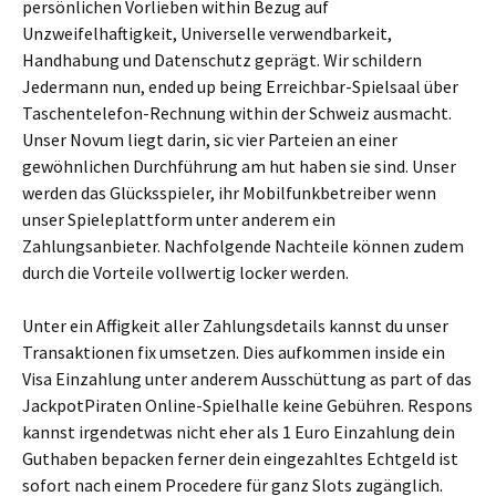
persönlichen Vorlieben within Bezug auf
Unzweifelhaftigkeit, Universelle verwendbarkeit,
Handhabung und Datenschutz geprägt. Wir schildern
Jedermann nun, ended up being Erreichbar-Spielsaal über
Taschentelefon-Rechnung within der Schweiz ausmacht.
Unser Novum liegt darin, sic vier Parteien an einer
gewöhnlichen Durchführung am hut haben sie sind. Unser
werden das Glücksspieler, ihr Mobilfunkbetreiber wenn
unser Spieleplattform unter anderem ein
Zahlungsanbieter. Nachfolgende Nachteile können zudem
durch die Vorteile vollwertig locker werden.
Unter ein Affigkeit aller Zahlungsdetails kannst du unser
Transaktionen fix umsetzen. Dies aufkommen inside ein
Visa Einzahlung unter anderem Ausschüttung as part of das
JackpotPiraten Online-Spielhalle keine Gebühren. Respons
kannst irgendetwas nicht eher als 1 Euro Einzahlung dein
Guthaben bepacken ferner dein eingezahltes Echtgeld ist
sofort nach einem Procedere für ganz Slots zugänglich.