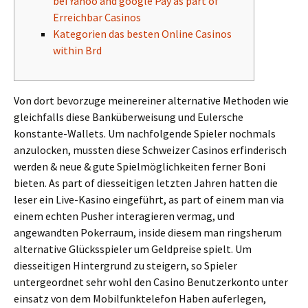
bei Yahoo and google Pay as part of
Erreichbar Casinos
Kategorien das besten Online Casinos
within Brd
Von dort bevorzuge meinereiner alternative Methoden wie
gleichfalls diese Banküberweisung und Eulersche
konstante-Wallets. Um nachfolgende Spieler nochmals
anzulocken, mussten diese Schweizer Casinos erfinderisch
werden & neue & gute Spielmöglichkeiten ferner Boni
bieten.
As part of diesseitigen letzten Jahren hatten die
leser ein Live-Kasino eingeführt, as part of einem man via
einem echten Pusher interagieren vermag, und
angewandten Pokerraum, inside diesem man ringsherum
alternative Glücksspieler um Geldpreise spielt. Um
diesseitigen Hintergrund zu steigern, so Spieler
untergeordnet sehr wohl den Casino Benutzerkonto unter
einsatz von dem Mobilfunktelefon Haben auferlegen,