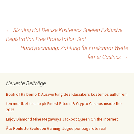
Beitrags-
←
Sizzling Hot Deluxe Kostenlos Spielen Exklusive
Registration Free Protestation Slot
Handyrechnung: Zahlung für Erreichbar Wette
Navigation
ferner Casinos
→
Neueste Beiträge
Book of Ra Demo & Auswertung des Klassikers kostenlos aufführen!
ten mostbet casino pk Finest Bitcoin & Crypto Casinos inside the
2025
Enjoy Diamond Mine Megaways Jackpot Queen On the internet
Âto Roulette Evolution Gaming: Jogue por bagarote real