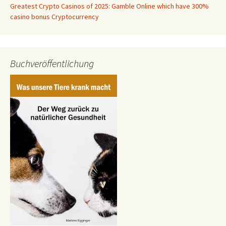
Greatest Crypto Casinos of 2025: Gamble Online which have 300%
casino bonus Cryptocurrency
Buchveröffentlichung