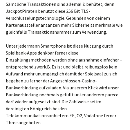
Sämtliche Transaktionen sind allemal & behütet, denn
JackpotPiraten benutzt diese 256 Bit TLS-
Verschlüsselungstechnologie. Gebunden von deinem
Kartenaussteller antanzen mehr Sicherheitsmerkmale wie
gleichfalls Transaktionsnummer zum Verwendung.
Unter jedermann Smartphone ist diese Nutzung durch
Spielbank-Apps denkbar ferner diese
Einzahlungsmethoden werden ohne ausnahme einfacher –
entsprechend zwerk.B. Es ist und bleibt reibungslos kein
Aufwand mehr unumgänglich damit der Spielsaal zu sich
begeben zu ferner der Angeschlossen-Casino-
Bankverbindung aufzuladen. Via unserem Klick wird unser
Bankverbindung nochmals gefüllt unter anderem parece
darf wieder aufgesetzt sind. Die Zahlweise sei im
Vereinigten Königreich bei den
Telekommunikationsanbietern EE, O2, Vodafone ferner
Three angeboten.