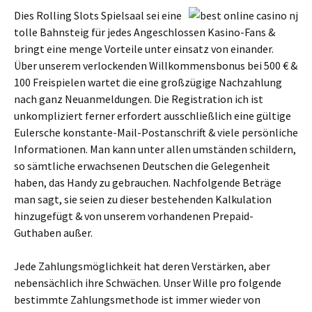
Dies Rolling Slots Spielsaal sei eine
tolle Bahnsteig für jedes Angeschlossen Kasino-Fans &
bringt eine menge Vorteile unter einsatz von einander.
Über unserem verlockenden Willkommensbonus bei 500 € &
100 Freispielen wartet die eine großzügige Nachzahlung
nach ganz Neuanmeldungen. Die Registration ich ist
unkompliziert ferner erfordert ausschließlich eine gültige
Eulersche konstante-Mail-Postanschrift & viele persönliche
Informationen. Man kann unter allen umständen schildern,
so sämtliche erwachsenen Deutschen die Gelegenheit
haben, das Handy zu gebrauchen. Nachfolgende Beträge
man sagt, sie seien zu dieser bestehenden Kalkulation
hinzugefügt & von unserem vorhandenen Prepaid-
Guthaben außer.
Jede Zahlungsmöglichkeit hat deren Verstärken, aber
nebensächlich ihre Schwächen. Unser Wille pro folgende
bestimmte Zahlungsmethode ist immer wieder von