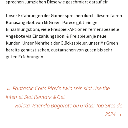
sprechen , umziehen Diese wie geschmiert darauf ein.
Unser Erfahrungen der Gamer sprechen durch diesem fairen
Bonusangebot von MrGreen. Parece gibt einige
Einzahlungsboni, viele Freispiel-Aktionen ferner spezielle
Angebote via Einzahlungsboni & Freispielen je neue
Kunden. Unser Mehrheit der Glücksspieler, unser Mr Green
bereits genutzt sehen, austauschen von guten bis sehr
guten Erfahrungen.
Beitrags-
←
Fantastic Colts Play’n twin spin slot Use the
internet Slot Remark & Get
Roleta Valendo Bagarote ou Grátis: Top Sites de
Navigation
2024
→