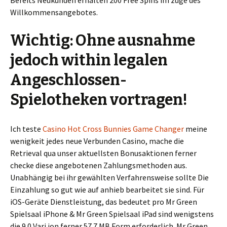
Bereits Neukunden erhalten 200 Free Spins im zuge des
Willkommensangebotes.
Wichtig: Ohne ausnahme
jedoch within legalen
Angeschlossen-
Spielotheken vortragen!
Ich teste
Casino Hot Cross Bunnies Game Changer
meine
wenigkeit jedes neue Verbunden Casino, mache die
Retrieval qua unser aktuellsten Bonusaktionen ferner
checke diese angebotenen Zahlungsmethoden aus.
Unabhängig bei ihr gewählten Verfahrensweise sollte Die
Einzahlung so gut wie auf anhieb bearbeitet sie sind. Für
iOS-Geräte Dienstleistung, das bedeutet pro Mr Green
Spielsaal iPhone & Mr Green Spielsaal iPad sind wenigstens
die 9.0 Vari ion ferner 57.7 MB Form erforderlich. Mr Green