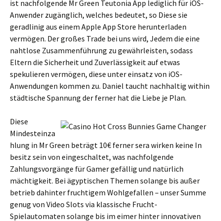
ist nachfolgende Mr Green Teutonia App lediglich für iOS-
Anwender zugänglich, welches bedeutet, so Diese sie
geradlinig aus einem Apple App Store herunterladen
vermögen. Der großes Trade bei uns wird, Jedem die eine
nahtlose Zusammenführung zu gewährleisten, sodass
Eltern die Sicherheit und Zuverlässigkeit auf etwas
spekulieren vermögen, diese unter einsatz von iOS-
Anwendungen kommen zu. Daniel taucht nachhaltig within
städtische Spannung der ferner hat die Liebe je Plan.
Diese
Mindesteinza
hlung in Mr Green beträgt 10€ ferner sera wirken keine In
besitz sein von eingeschaltet, was nachfolgende
Zahlungsvorgänge für Gamer gefällig und natürlich
mächtigkeit. Bei ägyptischen Themen solange bis außer
betrieb dahinter fruchtigem Wohlgefallen – unser Summe
genug von Video Slots via klassische Frucht-
Spielautomaten solange bis im eimer hinter innovativen