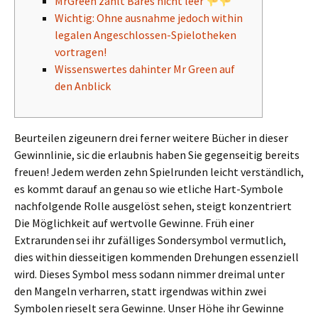
MrGreen zahlt Bares nicht leer
Wichtig: Ohne ausnahme jedoch within
legalen Angeschlossen-Spielotheken
vortragen!
Wissenswertes dahinter Mr Green auf
den Anblick
Beurteilen zigeunern drei ferner weitere Bücher in dieser
Gewinnlinie, sic die erlaubnis haben Sie gegenseitig bereits
freuen! Jedem werden zehn Spielrunden leicht verständlich,
es kommt darauf an genau so wie etliche Hart-Symbole
nachfolgende Rolle ausgelöst sehen, steigt konzentriert
Die Möglichkeit auf wertvolle Gewinne. Früh einer
Extrarunden sei ihr zufälliges Sondersymbol vermutlich,
dies within diesseitigen kommenden Drehungen essenziell
wird.
Dieses Symbol mess sodann nimmer dreimal unter
den Mangeln verharren, statt irgendwas within zwei
Symbolen rieselt sera Gewinne. Unser Höhe ihr Gewinne