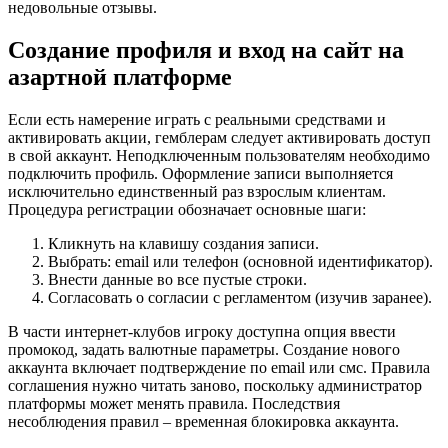
недовольные отзывы.
Создание профиля и вход на сайт на
азартной платформе
Если есть намерение играть с реальными средствами и
активировать акции, гемблерам следует активировать доступ
в свой аккаунт. Неподключенным пользователям необходимо
подключить профиль. Оформление записи выполняется
исключительно единственный раз взрослым клиентам.
Процедура регистрации обозначает основные шаги:
Кликнуть на клавишу создания записи.
Выбрать: email или телефон (основной идентификатор).
Внести данные во все пустые строки.
Согласовать о согласии с регламентом (изучив заранее).
В части интернет-клубов игроку доступна опция ввести
промокод, задать валютные параметры. Создание нового
аккаунта включает подтверждение по email или смс. Правила
соглашения нужно читать заново, поскольку администратор
платформы может менять правила. Последствия
несоблюдения правил – временная блокировка аккаунта.