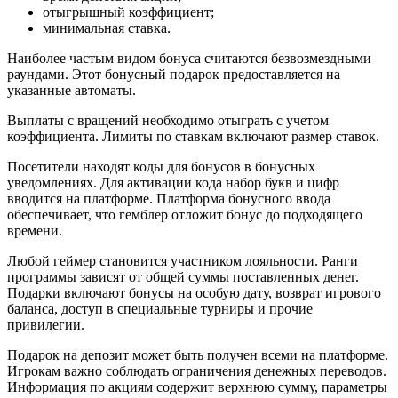
отыгрышный коэффициент;
минимальная ставка.
Наиболее частым видом бонуса считаются безвозмездными
раундами. Этот бонусный подарок предоставляется на
указанные автоматы.
Выплаты с вращений необходимо отыграть с учетом
коэффициента. Лимиты по ставкам включают размер ставок.
Посетители находят коды для бонусов в бонусных
уведомлениях. Для активации кода набор букв и цифр
вводится на платформе. Платформа бонусного ввода
обеспечивает, что гемблер отложит бонус до подходящего
времени.
Любой геймер становится участником лояльности. Ранги
программы зависят от общей суммы поставленных денег.
Подарки включают бонусы на особую дату, возврат игрового
баланса, доступ в специальные турниры и прочие
привилегии.
Подарок на депозит может быть получен всеми на платформе.
Игрокам важно соблюдать ограничения денежных переводов.
Информация по акциям содержит верхнюю сумму, параметры