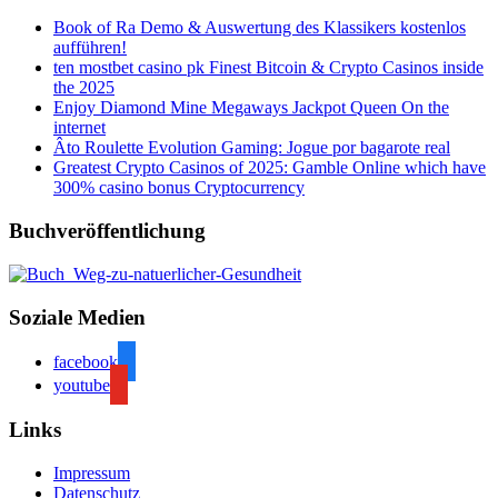
Book of Ra Demo & Auswertung des Klassikers kostenlos
aufführen!
ten mostbet casino pk Finest Bitcoin & Crypto Casinos inside
the 2025
Enjoy Diamond Mine Megaways Jackpot Queen On the
internet
Âto Roulette Evolution Gaming: Jogue por bagarote real
Greatest Crypto Casinos of 2025: Gamble Online which have
300% casino bonus Cryptocurrency
Buchveröffentlichung
Soziale Medien
facebook
youtube
Links
Impressum
Datenschutz