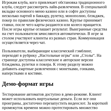
Игрокам клуба, кого привлекает обстановка традиционного
клуба, следует рассмотреть лайв-развлечения. В специальной
вкладке основного меню казино или в софте доступны
несколько партий в баккару, рулетку, монополию, блэкджек,
покер по правилам физических казино. Крупье принимает
ставки, после чего карты раздаются или колесо вращается.
После игры крупье оглашает результат. Выигранные средства
на счет пользователя зачисляются автоматически. В игре за
столом участвуют клиенты из разных стран. Коммуникация
осуществляется через чат.
Пользователи, выбирающие классический гэмблинг,
переходят в рубрику „Настольные игры“ или „Столы“. На
странице доступны классические и авторские версии
блэкджека, рулетки и покера. К этому разделу можно
добавить азартные развлечения с монетками, гонками,
наперстками и костями.
Демо-формат игры
Тестирование автоматов доступно в демо-режиме. Клиент
может использовать виртуальные деньги. Если все они
проиграны, достаточно перезапустить видеослот. За короткий
промежуток времени можно протестировать множество