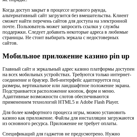
Когда доступ закрыт в процессе игрового раунда,
альтернативный сайт загрузится без вмешательства. Клиент
сможет найти перечень сайтов для доступа на электронной
почте. Пользователь может запросить ссылки у службы
поддержки. Следует добавить некоторые адреса в любимые
страницы. Не стоит выбирать зеркала с недостоверных
сайтов.
Мобильное приложение казино pin up
Главный сайт и зеркальный адрес казино платформы доступен
на всех мобильных устройствах. Требуются только интернет-
соединение и браузер. Веб-интерфейс адаптируется под
размеры, вертикальное или ландшафтное положение экрана.
Подстраивается расположение кнопок, форм и меню.
Адаптивные возможности слотов обеспечиваются
применением технологий HTML5 и Adobe Flash Player.
Для более комфортного процесса игры, можно установить
казино как приложение. Файлы для инсталляции загружаются
из основного ресурса. Приложение не требует оплаты.
Спецификаций для гаджетов не предусмотрено. Нужно