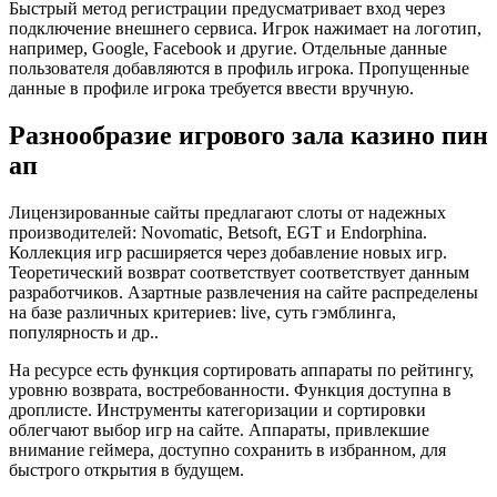
Быстрый метод регистрации предусматривает вход через
подключение внешнего сервиса. Игрок нажимает на логотип,
например, Google, Facebook и другие. Отдельные данные
пользователя добавляются в профиль игрока. Пропущенные
данные в профиле игрока требуется ввести вручную.
Разнообразие игрового зала казино пин
ап
Лицензированные сайты предлагают слоты от надежных
производителей: Novomatic, Betsoft, EGT и Endorphina.
Коллекция игр расширяется через добавление новых игр.
Теоретический возврат соответствует соответствует данным
разработчиков. Азартные развлечения на сайте распределены
на базе различных критериев: live, суть гэмблинга,
популярность и др..
На ресурсе есть функция сортировать аппараты по рейтингу,
уровню возврата, востребованности. Функция доступна в
дроплисте. Инструменты категоризации и сортировки
облегчают выбор игр на сайте. Аппараты, привлекшие
внимание геймера, доступно сохранить в избранном, для
быстрого открытия в будущем.