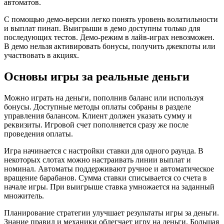
автоматов.
С помощью демо-версии легко понять уровень волатильности
и выплат пинап. Выигрыши в демо доступны только для
последующих тестов. Демо-режим в лайв-играх невозможен.
В демо нельзя активировать бонусы, получить джекпоты или
участвовать в акциях.
Основы игры за реальные деньги
Можно играть на деньги, пополнив баланс или используя
бонусы. Доступные методы оплаты собраны в разделе
управления балансом. Клиент должен указать сумму и
реквизиты. Игровой счет пополняется сразу же после
проведения оплаты.
Игра начинается с настройки ставки для одного раунда. В
некоторых слотах можно настраивать линии выплат и
номинал. Автоматы поддерживают ручное и автоматическое
вращение барабанов. Сумма ставки списывается со счета в
начале игры. При выигрыше ставка умножается на заданный
множитель.
Планирование стратегии улучшает результаты игры за деньги.
Знание правил и механики облегчает игру на деньги. Большая