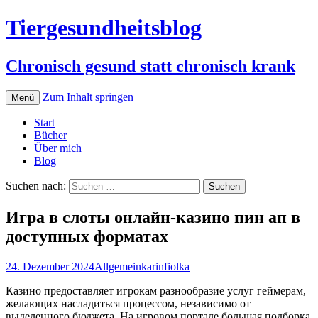
Tiergesundheitsblog
Chronisch gesund statt chronisch krank
Zum Inhalt springen
Menü
Start
Bücher
Über mich
Blog
Suchen nach:
Игра в слоты онлайн-казино пин ап в
доступных форматах
24. Dezember 2024
Allgemein
karinfiolka
Казино предоставляет игрокам разнообразие услуг геймерам,
желающих насладиться процессом, независимо от
выделенного бюджета. На игровом портале большая подборка