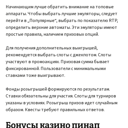
Начинающим лучше обратить внимание на топовые
аппараты. Чтобы выбрать лучшие эмуляторы, следует
перейти в „Популярные“, выбрать по показателю RTP,
определить верхние автоматы. Эти эмуляторы имеют
простые правила, наличием призовых опций.
Для получения дополнительных выигрышей,
рекомендуется выбрать слоты с джекпотом. Слоты
участвуют в промоакциях. Призовая сумма бывает
фиксированной. Пользователи с минимальными
ставками тоже выигрывают.
Фонды розыгрышей формируются по результатам.
Ставки обязательны для участия. Слоты для турниров
указаны в условиях. Розыгрыш призов идет случайным
образом. Квесты требуют правильных ответов.
Бонусы казино пинап