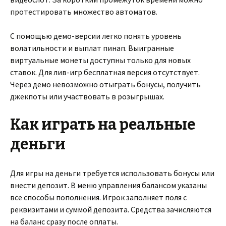
протестировать множество автоматов.
С помощью демо-версии легко понять уровень
волатильности и выплат пинап. Выигранные
виртуальные монеты доступны только для новых
ставок. Для лив-игр бесплатная версия отсутствует.
Через демо невозможно отыграть бонусы, получить
джекпоты или участвовать в розыгрышах.
Как играть на реальные
деньги
Для игры на деньги требуется использовать бонусы или
внести депозит. В меню управления балансом указаны
все способы пополнения. Игрок заполняет поля с
реквизитами и суммой депозита. Средства зачисляются
на баланс сразу после оплаты.