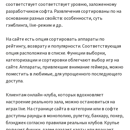
соответствует соответствует уровню, заложенному
разработчиком софта. Развлечения сортированы по на
основании разных свойств: особенности, суть
гэмблинга, live-режим и др..
На сайте есть опция сортировать аппараты по
рейтингу, возврату и популярности. Соответствующая
опция расположена в списке. Функции выборки,
категоризации и сортировки облегчают выбор игр на
сайте. Аппараты, привлекшие внимание геймера, можно
поместить в любимые, для упрощенного последующего
доступа.
Клиентам онлайн-клуба, которых вдохновляет
настроение реального зала, можно остановиться на
играх live. На странице сайта в категории или в софте
доступны раунды в монополию, рулетку, баккару, покер,
блэкджек согласно правилам реальных клубов. Крупье
получает фишки, далее раздает карты или вращает