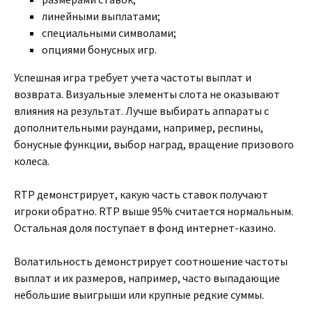
линейными выплатами;
специальными символами;
опциями бонусных игр.
Успешная игра требует учета частоты выплат и
возврата. Визуальные элементы слота не оказывают
влияния на результат. Лучше выбирать аппараты с
дополнительными раундами, например, респины,
бонусные функции, выбор наград, вращение призового
колеса.
RTP демонстрирует, какую часть ставок получают
игроки обратно. RTP выше 95% считается нормальным.
Остальная доля поступает в фонд интернет-казино.
Волатильность демонстрирует соотношение частоты
выплат и их размеров, например, часто выпадающие
небольшие выигрыши или крупные редкие суммы.