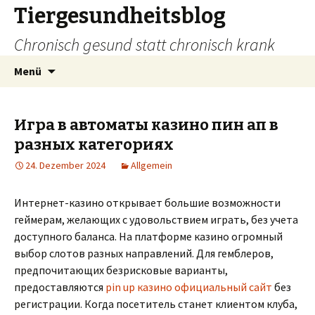
Tiergesundheitsblog
Chronisch gesund statt chronisch krank
Zum
Suchen
Menü
Inhalt
nach:
springen
Игра в автоматы казино пин ап в
разных категориях
24. Dezember 2024
Allgemein
Интернет-казино открывает большие возможности
геймерам, желающих с удовольствием играть, без учета
доступного баланса. На платформе казино огромный
выбор слотов разных направлений. Для гемблеров,
предпочитающих безрисковые варианты,
предоставляются
pin up казино официальный сайт
без
регистрации. Когда посетитель станет клиентом клуба,