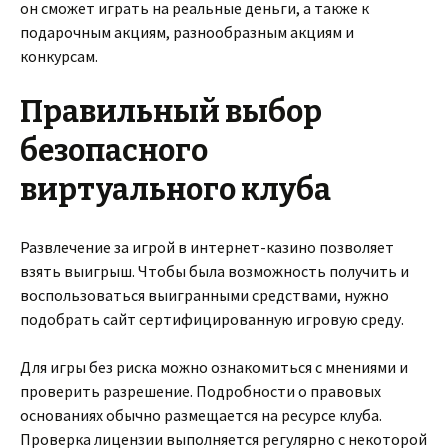
он сможет играть на реальные деньги, а также к
подарочным акциям, разнообразным акциям и
конкурсам.
Правильный выбор
безопасного
виртуального клуба
Развлечение за игрой в интернет-казино позволяет
взять выигрыш. Чтобы была возможность получить и
воспользоваться выигранными средствами, нужно
подобрать сайт сертифицированную игровую среду.
Для игры без риска можно ознакомиться с мнениями и
проверить разрешение. Подробности о правовых
основаниях обычно размещается на ресурсе клуба.
Проверка лицензии выполняется регулярно с некоторой