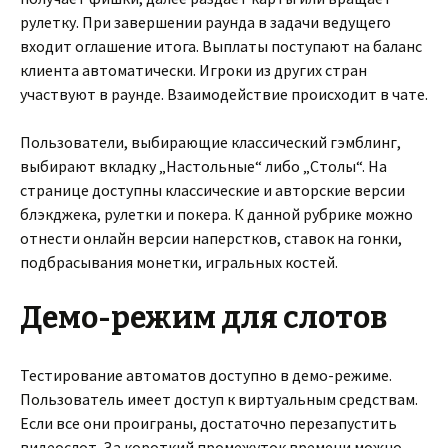
рулетку. При завершении раунда в задачи ведущего
входит оглашение итога. Выплаты поступают на баланс
клиента автоматически. Игроки из других стран
участвуют в раунде. Взаимодействие происходит в чате.
Пользователи, выбирающие классический гэмблинг,
выбирают вкладку „Настольные“ либо „Столы“. На
странице доступны классические и авторские версии
блэкджека, рулетки и покера. К данной рубрике можно
отнести онлайн версии наперстков, ставок на гонки,
подбрасывания монетки, игральных костей.
Демо-режим для слотов
Тестирование автоматов доступно в демо-режиме.
Пользователь имеет доступ к виртуальным средствам.
Если все они проиграны, достаточно перезапустить
видеослот. За короткий промежуток времени можно