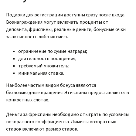
Подарки для регистрации доступны сразу после входа.
Вознаграждения могут включать проценты от
депозита, фриспины, реальные деньги, бонусные очки
за активность либо их смесь.
ограничение по сумме награды;
длительность поощрения;
требуемый множитель;
минимальная ставка.
Наиболее частым видом бонуса являются
безвозмездные вращения. Эти спины предоставляется в
конкретных слотах.
Деньги за фриспины необходимо отыграть по условиям
возвратного коэффициента. Лимиты возвратных
ставок включают размер ставок.