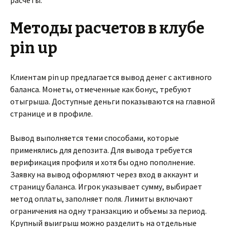
расчеты.
Методы расчетов в клубе
pin up
Клиентам pin up предлагается вывод денег с активного
баланса. Монеты, отмеченные как бонус, требуют
отыгрыша. Доступные деньги показываются на главной
странице и в профиле.
Вывод выполняется теми способами, которые
применялись для депозита. Для вывода требуется
верификация профиля и хотя бы одно пополнение.
Заявку на вывод оформляют через вход в аккаунт и
страницу баланса. Игрок указывает сумму, выбирает
метод оплаты, заполняет поля. Лимиты включают
ограничения на одну транзакцию и объемы за период.
Крупный выигрыш можно разделить на отдельные